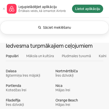
Aizvērt
Airbnb sākumlapa
Lejupielādējiet aplikāciju
un
Lietot aplikāciju
Ērtākais veids, kā izmantot Airbnb
iet
uz
saturu
Sāciet meklēšanu
Pašlaik rāda: Jebkurā laikā. Mainiet meklēšan
Rāda: 0 no 0
Viss
Piedzīvojumi
Pakalpoj
Mājokļi
Iedvesma turpmākajiem ceļojumiem
Populāri
Māksla un kultūra
Pludmales tuvumā
Kalni
Dalasa
Nortmērtlbīča
Ilgtermiņa īres mājokļi
Īres dzīvokļi
Portlenda
Nica
Kotedžas īrei
Mājas īrei
Filadelfija
Orange Beach
Īres dzīvokļi
Mājas īrei