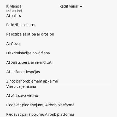
Klīvlenda
Rādīt vairāk
Mājas īrei
Atbalsts
Vietnes kājene
Palīdzības centrs
Palīdzība saistībā ar drošību
AirCover
Diskriminācijas novēršana
Atbalsts pers. ar invaliditāti
Atcelšanas iespējas
Ziņot par problēmām apkaimē
Viesu uzņemšana
Atvērt savu Airbnb
Piedāvāt piedzīvojumu Airbnb platformā
Piedāvāt pakalpojumu Airbnb platformā