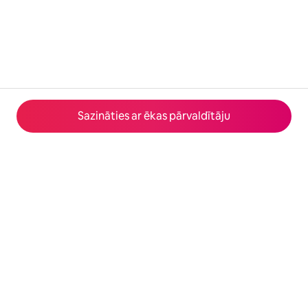
Sazināties ar ēkas pārvaldītāju
© 2026 Airbnb, Inc.
Privātums
·
Noteikumi
·
Informācija par uzņēmumu