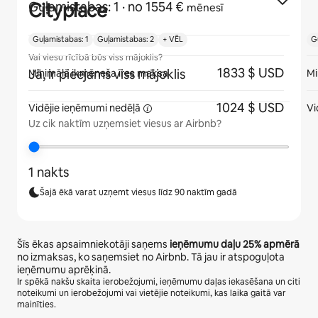
Cityplace
Guļamistabas: 1
· no 1554 €
mēnesī
Guļamistabas: 1
Guļamistabas: 2
+ VĒL
G
Vai viesu rīcībā būs viss mājoklis?
1833 $ USD
Jā, ir pieejams viss mājoklis
Minimālā ikmēneša īres maksa
Mi
1024 $ USD
Vidējie ieņēmumi
nedēļā
Vi
Uz cik naktīm uzņemsiet viesus ar Airbnb?
1 nakts
Šajā ēkā varat uzņemt viesus līdz 90 naktīm gadā
Šīs ēkas apsaimniekotāji saņems
ieņēmumu daļu
25%
apmērā
no izmaksas, ko saņemsiet no Airbnb. Tā jau ir atspoguļota
ieņēmumu aprēķinā.
Ir spēkā nakšu skaita ierobežojumi, ieņēmumu daļas iekasēšana un citi
noteikumi un ierobežojumi vai vietējie noteikumi, kas laika gaitā var
mainīties.