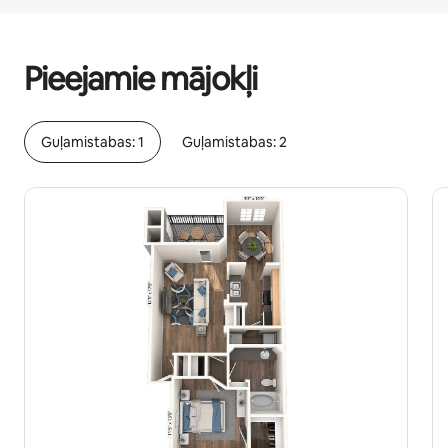
Jūsu potenciālie ieņēmumi ir €680 mēnesī
Pieejamie mājokļi
Guļamistabas: 1
Guļamistabas: 2