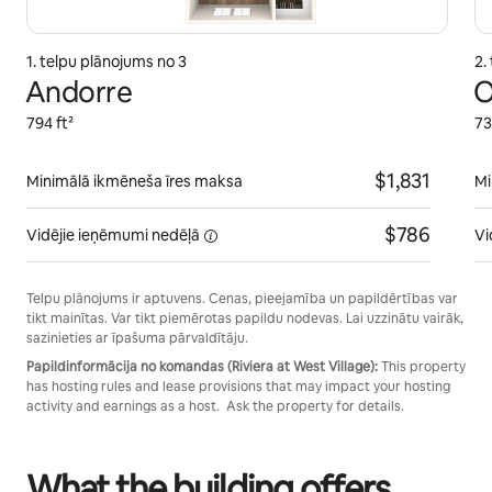
1. telpu plānojums no 3
2.
Andorre
O
794 ft²
73
$1,831
Minimālā ikmēneša īres maksa
Mi
$786
Vidējie ieņēmumi
nedēļā
Vi
Telpu plānojums ir aptuvens. Cenas, pieejamība un papildērtības var
tikt mainītas. Var tikt piemērotas papildu nodevas. Lai uzzinātu vairāk,
sazinieties ar īpašuma pārvaldītāju.
Papildinformācija no komandas (Riviera at West Village):
This property
has hosting rules and lease provisions that may impact your hosting
activity and earnings as a host. Ask the property for details.
What the building offers