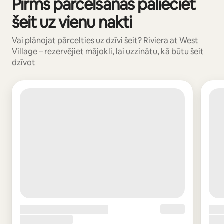
Pirms pārcelšanās palieciet
Rāda: 0 no 0
šeit uz vienu nakti
Vai plānojat pārcelties uz dzīvi šeit? Riviera at West
Village – rezervējiet mājokli, lai uzzinātu, kā būtu šeit
dzīvot