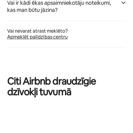
Vai ir kādi ēkas apsaimniekotāju noteikumi,
kas man būtu jāzina?
Vai nevarat atrast meklēto?
Apmeklēt palīdzības centru
Citi Airbnb draudzīgie
dzīvokļi tuvumā
Rāda: 0 no 0