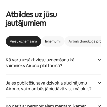
Atbildes uz jūsu
jautājumiem
Viesu uzņemšana
Ieņēmumi
Airbnb draudzīgā prog
Kā varu uzsākt viesu uzņemšanu kā
saimnieks Airbnb platformā?
Ja es publicēšu sava dzīvokļa sludinājumu
Airbnb, vai man būs jāpiedāvā viss mājoklis?
Ko darīt ar personīgajām mantām, kamēr