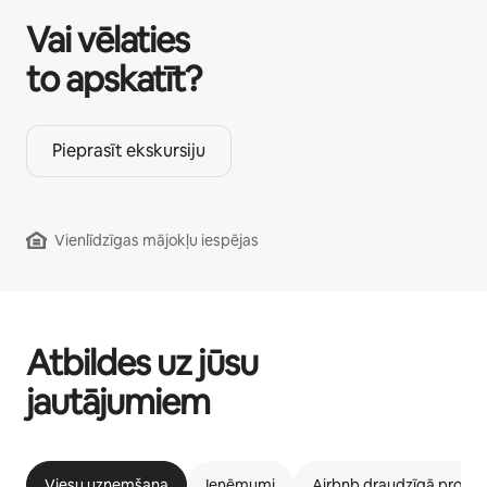
Vai vēlaties
to apskatīt?
Pieprasīt ekskursiju
Vienlīdzīgas mājokļu iespējas
Atbildes uz jūsu
jautājumiem
Viesu uzņemšana
Ieņēmumi
Airbnb draudzīgā prog