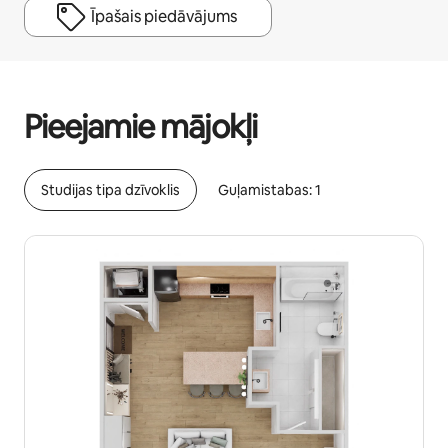
Īpašais piedāvājums
Jūsu potenciālie ieņēmumi ir €610 mēnesī
Pieejamie mājokļi
Studijas tipa dzīvoklis
Guļamistabas: 1