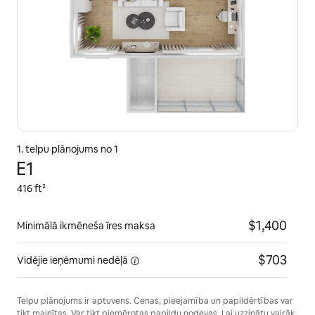
1. telpu plānojums no 1
E1
416 ft²
$1,400
Minimālā ikmēneša īres maksa
$703
Vidējie ieņēmumi
nedēļā
Telpu plānojums ir aptuvens. Cenas, pieejamība un papildērtības var
tikt mainītas. Var tikt piemērotas papildu nodevas. Lai uzzinātu vairāk,