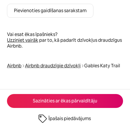
Pievienoties gaidīšanas sarakstam
Vai esat ēkas īpašnieks?
Uzziniet vairāk
par to, kā padarīt dzīvokļus draudzīgus
Airbnb.
Airbnb
Airbnb draudzīgie dzīvokļi
Gables Katy Trail
Sazināties ar ēkas pārvaldītāju
Īpašais piedāvājums