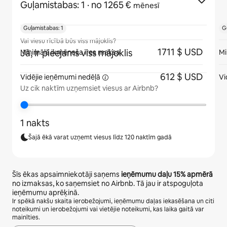
Guļamistabas: 1
· no 1265 €
mēnesī
Guļamistabas: 1
G
Vai viesu rīcībā būs viss mājoklis?
1711 $ USD
Jā, ir pieejams viss mājoklis
Minimālā ikmēneša īres maksa
Mi
612 $ USD
Vidējie ieņēmumi
nedēļā
Vi
Uz cik naktīm uzņemsiet viesus ar Airbnb?
1 nakts
Šajā ēkā varat uzņemt viesus līdz 120 naktīm gadā
Šīs ēkas apsaimniekotāji saņems
ieņēmumu daļu
15%
apmērā
no izmaksas, ko saņemsiet no Airbnb. Tā jau ir atspoguļota
ieņēmumu aprēķinā.
Ir spēkā nakšu skaita ierobežojumi, ieņēmumu daļas iekasēšana un citi
noteikumi un ierobežojumi vai vietējie noteikumi, kas laika gaitā var
mainīties.