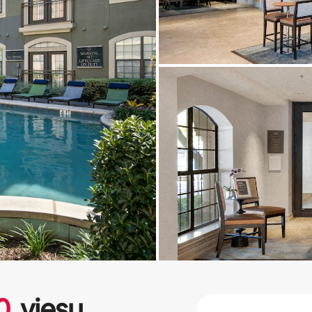
0
viesu