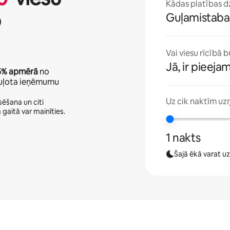
Kādas platības dzī
b
Guļamistabas
Vai viesu rīcībā b
Jā, ir pieeja
5%
apmērā
no
oguļota ieņēmumu
Uz cik naktīm uz
ēšana un citi
 gaitā var mainīties.
1 nakts
Šajā ēkā varat u