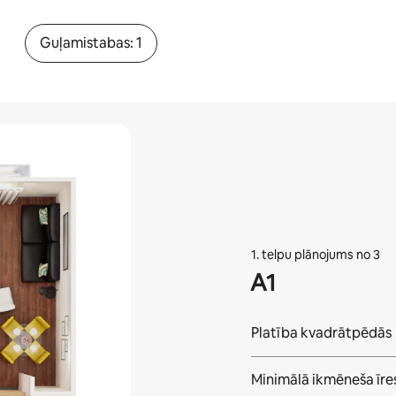
Guļamistabas: 1
1. telpu plānojums no 3
A1
Platība kvadrātpēdās
Minimālā ikmēneša īre