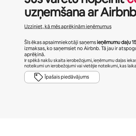
uzņemšana ar Airbn
Uzziniet, kā mēs aprēķinām ieņēmumus
Šīs ēkas apsaimniekotāji saņems
ieņēmumu daļu
1
izmaksas, ko saņemsiet no Airbnb. Tā jau ir atsp
aprēķinā.
Ir spēkā nakšu skaita ierobežojumi, ieņēmumu daļas iekas
noteikumi un ierobežojumi vai vietējie noteikumi, kas laika
Īpašais piedāvājums
Jūsu potenciālie ieņēmumi ir €531 mēnesī