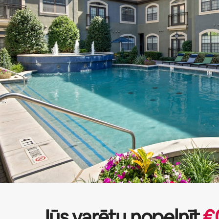
Jūs varētu nopelnīt
€