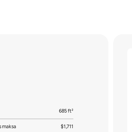
685 ft²
s maksa
$1,711