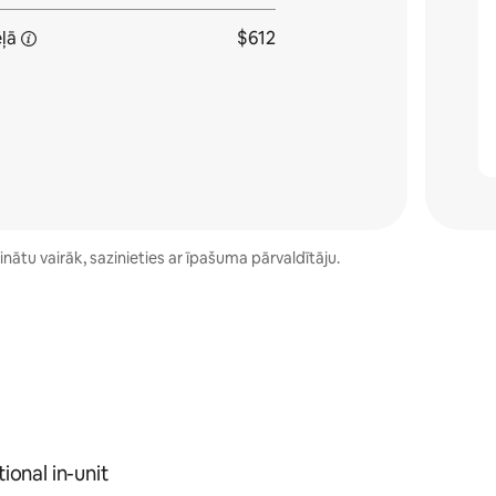
ļā
$612
nātu vairāk, sazinieties ar īpašuma pārvaldītāju.
ional in-unit