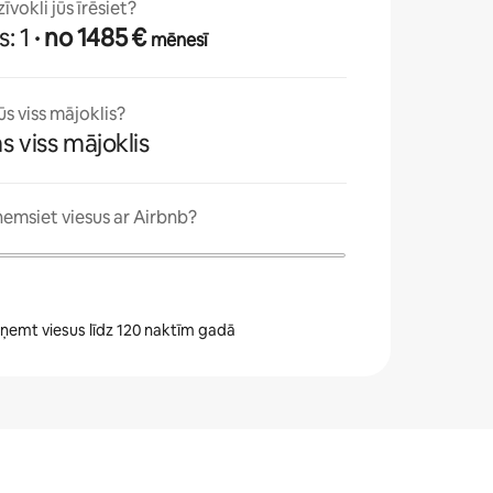
vokli jūs īrēsiet?
: 1
· no 1485 €
mēnesī
ūs viss mājoklis?
ms viss mājoklis
ņemsiet viesus ar Airbnb?
zņemt viesus līdz 120 naktīm gadā