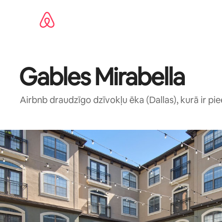
Aizvērt
un
iet
uz
saturu
Gables Mirabella
Airbnb draudzīgo dzīvokļu ēka (Dallas), kurā ir pi