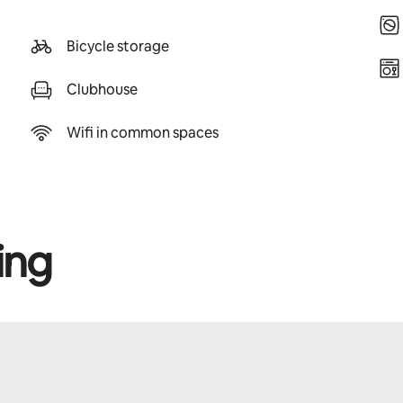
Bicycle storage
Clubhouse
Wifi in common spaces
ing