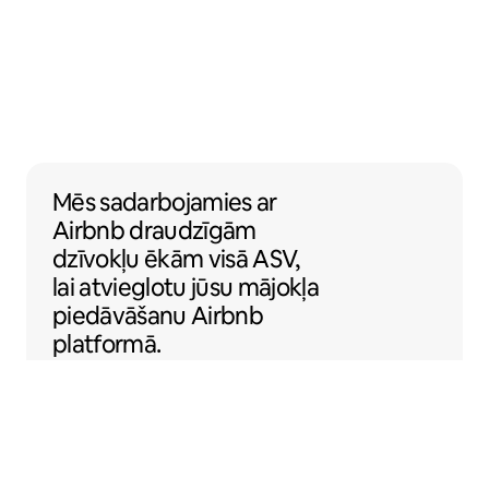
Mēs sadarbojamies ar Airbnb draudzīgām d
Mēs sadarbojamies
ar
Airbnb draudzīgām
dzīvokļu ēkām visā ASV,
lai atvieglotu jūsu mājokļa
piedāvāšanu Airbnb
platformā.
Sentral Apartments
Denvera, Kolorādo