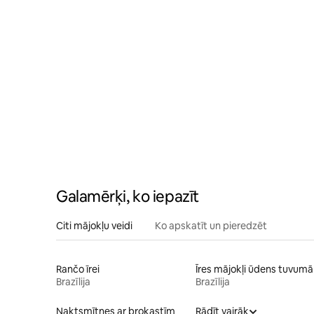
Galamērķi, ko iepazīt
Citi mājokļu veidi
Ko apskatīt un pieredzēt
Rančo īrei
Īres mājokļi ūdens tuvumā
Brazīlija
Brazīlija
Naktsmītnes ar brokastīm
Rādīt vairāk