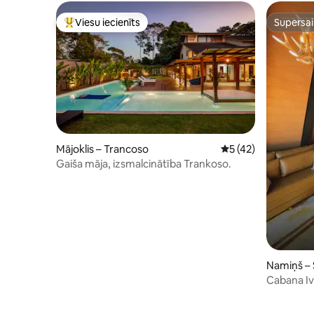
Viesu iecienīts
Supersa
Populārs viesu iecienīts mājoklis
Supersa
Mājoklis – Trancoso
Vidējais vērtējums: 
5 (42)
Gaiša māja, izsmalcinātība Trankoso.
Namiņš – 