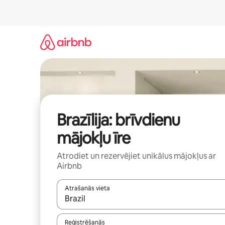
Aizvērt
un
iet
uz
saturu
Brazīlija: brīvdienu
mājokļu īre
Atrodiet un rezervējiet unikālus mājokļus ar
Airbnb
Atrašanās vieta
Kad rezultāti kļūs pieejami, izmantojiet bultiņu uz
Reģistrēšanās