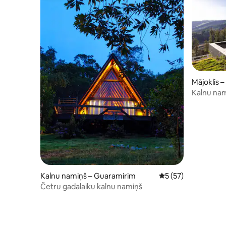
Mājoklis –
Kalnu nam
Mantiquei
Kalnu namiņš – Guaramirim
Vidējais vērtējums: 
5 (57)
Četru gadalaiku kalnu namiņš