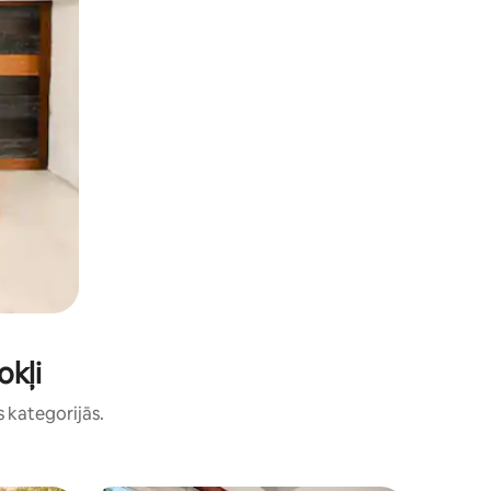
okļi
s kategorijās.