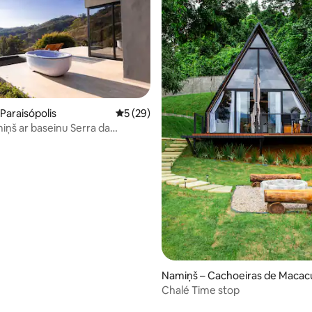
 Paraisópolis
Vidējais vērtējums: 5 no 5, atsauksmju ska
5 (29)
iņš ar baseinu Serra da
ra
5 no 5, atsauksmju skaits: 57
Namiņš – Cachoeiras de Macac
Chalé Time stop