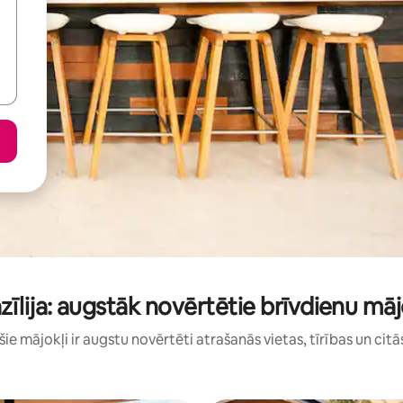
zīlija: augstāk novērtētie brīvdienu māj
: šie mājokļi ir augstu novērtēti atrašanās vietas, tīrības un citā