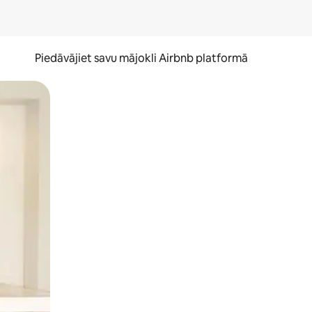
Piedāvājiet savu mājokli Airbnb platformā
to ar pirkstu.