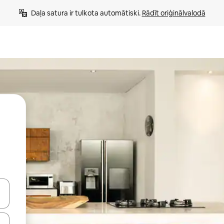
Daļa satura ir tulkota automātiski. 
Rādīt oriģinālvalodā
 augšu un uz leju vai izpētiet tos, pieskaroties ekrānam vai pavelkot pa 