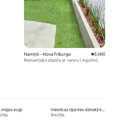
Namiņš – Nova Friburgo
Vidējais vērtējums:
5 (49)
Romantiska atpūta ar vannu | Aguimô.
s mājas-kuģi
Viesnīcas tipa īres dzīvokļi īrei
zīlija
Brazīlija