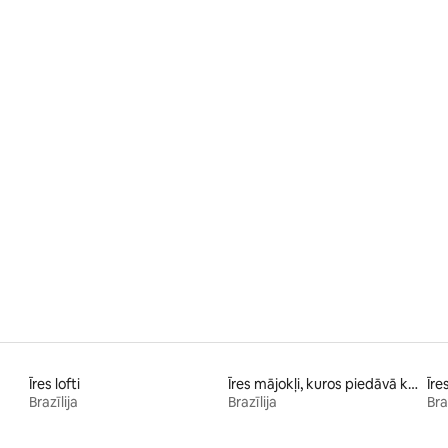
Īres lofti
Īres mājokļi, kuros piedāvā kajakus
Īre
Brazīlija
Brazīlija
Bra