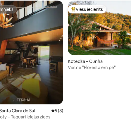
imnieks
Viesu iecienīts
imnieks
Populārs viesu iecienīts mājokli
Kotedža – Cunha
5 no 5, atsauksmju skaits: 42
Vietne "Floresta em pé"
Santa Clara do Sul
Vidējais vērtējums: 5 no 5, atsauksmju sk
5 (3)
Cabana Ivoty – Taquari ielejas zieds