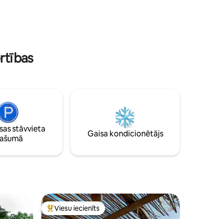
ēdienu gatavošanu (izmantojot viesu
es. Vakarā
sagādātos pārtikas produktus),
ugunskuru
nodrošinot nevainojamu, ērtu un patiesi
mforts un
relaksējošu uzturēšanos.
diet šo
ērtības
as stāvvieta
Gaisa kondicionētājs
pašumā
Viesu iecienīts
s
Populārs viesu iecienīts mājoklis