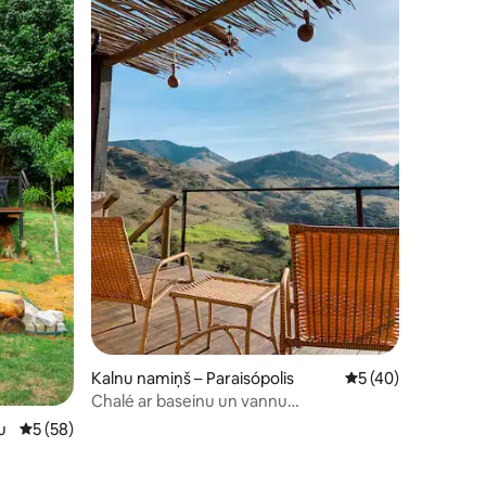
its: 29
Kalnu namiņš – Paraisópolis
Vidējais vērtējums:
5 (40)
Chalé ar baseinu un vannu
Paraisópolis/MG
u
Vidējais vērtējums: 5 no 5, atsauksmju skaits: 58
5 (58)