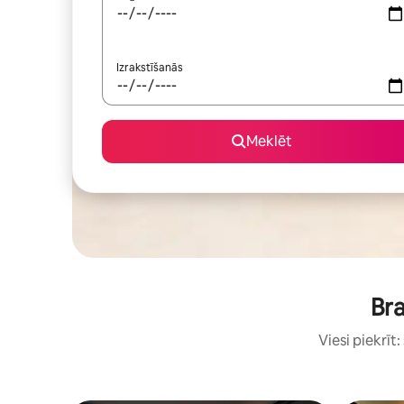
Izrakstīšanās
Meklēt
Bra
Viesi piekrīt