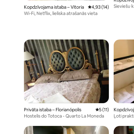
Beach
Sieviešu 
Kopdzīvojama istaba – Vitoria
Vidējais vērtējums: 4,9
4,93 (14)
Wi-Fi, Netflix, lieliska atrašanās vieta
Privāta istaba – Florianópolis
Vidējais vērtējums:
5 (11)
Kopdzīvoj
a Lagoa
Hostelis do Totoca - Quarto La Moneda
Ļoti prak
@PatzHo