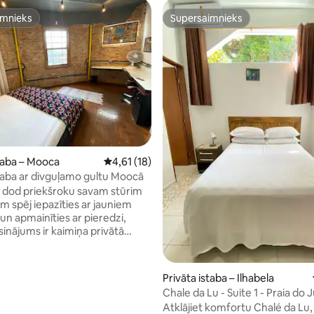
imnieks
Supersaimnieks
imnieks
Supersaimnieks
1 no 5, atsauksmju skaits: 57
staba – Mooca
Vidējais vērtējums: 4,61 no 5, atsauksmju ska
4,61 (18)
staba ar divguļamo gultu Moocā
i dod priekšroku savam stūrim
m spēj iepazīties ar jauniem
un apmainīties ar pieredzi,
isinājums ir kaimiņa privātā
antām, un
ota arī ar lielu darba galdu. Tajā ir
rneta pieslēgums un tīkla
Privāta istaba – Ilhabela
as ideāli piemērots mājas
Chale da Lu - Suite 1 - Praia do J
Atklājiet komfortu Chalé da Lu,
(divguļamā) vai sadalīta divās