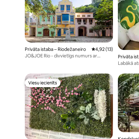
Privāta istaba – Riodežaneiro
Vidējais vērtējums: 4,9
4,92 (13)
JO&JOE Rio - divvietīgs numurs ar
Privāta is
privātu vannasistabu
Labākā at
premium 
Viesu iecienīts
Viesu iecienīts
Kopdzīvoj