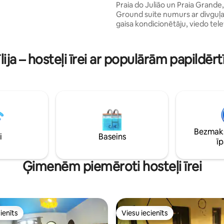
Praia do Julião un Praia Grande,
tās. Ideāli piemērots
Ground suite numurs ar divguļ
ierodas kā pāris, ar draugiem vai
gaisa kondicionētāju, viedo tele
 pat vienatnē.
aprīkotu pieliekamo (mikroviļņu
kafijas automātu, sviestmaižu
un piederumiem), gultas un van
lija – hosteļi īrei ar populārām papildē
Wi-Fi, pilnībā aprīkotu vannasis
fēnu, galdu, krēsliem, pludmale
krēsliem, dušām ar ūdenskritu
un bezmaksas autostāvvietu. B
nav iekļautas. Netālu no maizn
tirgiem, restorāniem un kioski
Bezmaks
i
Baseins
ī
Ģimenēm piemēroti hosteļi īrei
ienīts
Viesu iecienīts
ienīts
Viesu iecienīts