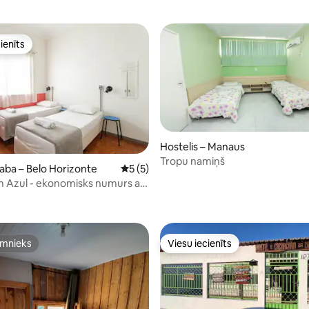
ienīts
ienīts
Hostelis – Manaus
Tropu namiņš
taba – Belo Horizonte
Vidējais vērtējums: 5 no 5, atsauksmju sk
5 (5)
 Azul - ekonomisks numurs ar
9 no 5, atsauksmju skaits: 10
sistabu
imnieks
Viesu iecienīts
imnieks
Viesu iecienīts