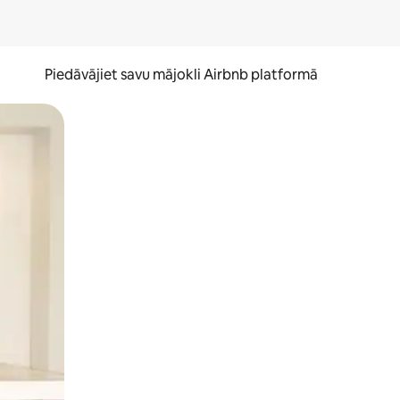
Piedāvājiet savu mājokli Airbnb platformā
to ar pirkstu.