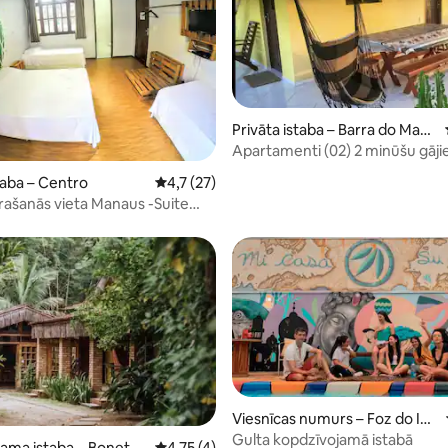
Privāta istaba – Barra do Mam
anguape
Apartamenti (02) 2 minūšu gāji
2 no 5, atsauksmju skaits: 13
attālumā no jūras un Mamangu
taba – Centro
Vidējais vērtējums: 4,7 no 5, atsauksmju ska
4,7 (27)
rašanās vieta Manaus -Suite
c tv
Viesnīcas numurs – Foz do Igu
açu
Gulta kopdzīvojamā istabā
ama istaba – Bonete
Vidējais vērtējums: 4,75 no 5, atsauksmju sk
4,75 (4)