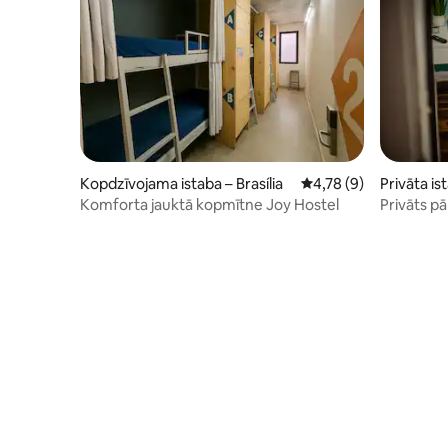
Kopdzīvojama istaba – Brasília
Vidējais vērtējums: 4,
4,78 (9)
Privāta is
Komforta jauktā kopmītne Joy Hostel