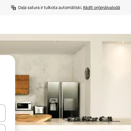
Daļa satura ir tulkota automātiski. 
Rādīt oriģinālvalodā
 augšu un uz leju vai izpētiet tos, pieskaroties ekrānam vai pavelkot pa 