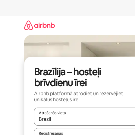
Aizvērt
un
iet
uz
saturu
Brazīlija – hosteļi
brīvdienu īrei
Airbnb platformā atrodiet un rezervējiet
unikālus hosteļus īrei
Atrašanās vieta
Kad rezultāti kļūs pieejami, izmantojiet bultiņu uz
Reģistrēšanās