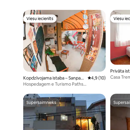
Viesu iecienīts
Viesu iec
Viesu iecienīts
Viesu iec
Privāta is
Casa Trem
Kopdzīvojama istaba – Sanpaul
Vidējais vērtējums: 4,
4,9 (10)
āra vanna
u
Hospedagem e Turismo Paths
(mēneša/dienas)
Supersaimnieks
Supersa
Supersaimnieks
Supersa