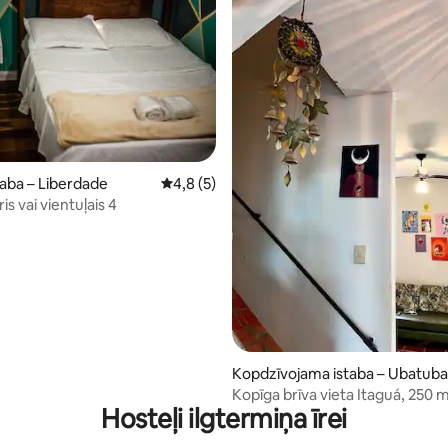
78 no 5, atsauksmju skaits: 9
taba – Liberdade
Vidējais vērtējums: 4,8 no 5, atsauksmju sk
4,8 (5)
Privāts pāris vai vientuļais 4
Kopdzīvojama istaba – Ubatuba
Kopīga brīva vieta Itaguá, 250 
Hosteļi ilgtermiņa īrei
krasta līnijas.