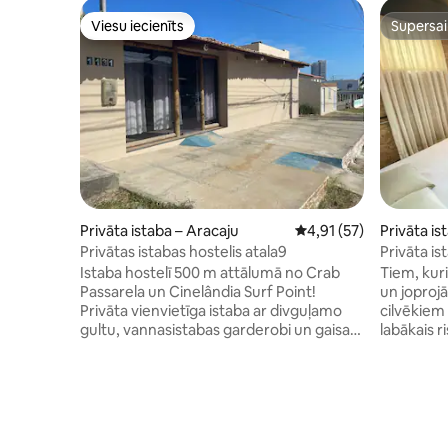
Viesu iecienīts
Supersa
Viesu iecienīts
Supersa
Privāta istaba – Aracaju
Vidējais vērtējums: 4,9
4,91 (57)
Privāta i
Privātas istabas hostelis atala9
Privāta i
Istaba hostelī 500 m attālumā no Crab
Tiem, kur
Passarela un Cinelândia Surf Point!
un joprojā
Privāta vienvietīga istaba ar divguļamo
cilvēkiem 
gultu, vannasistabas garderobi un gaisa
labākais r
kondicionētāju. Hosteļa koplietošanas
istaba. HUB! Tajā ir vieta jūsu m
telpās ir: pilnībā aprīkota virtuves zona ar
tā ir aprīk
līdzāspastāvēšanu ar gaisa
Wi-Fi inte
kondicionētāju un televizoru! Visa
kabelis, k
piekļuve tiek nodrošināta, izmantojot
birojam. Numurā ir gulta, kas var būt
slēdzenes ar paroli, gādājot par viesa
divguļamā 