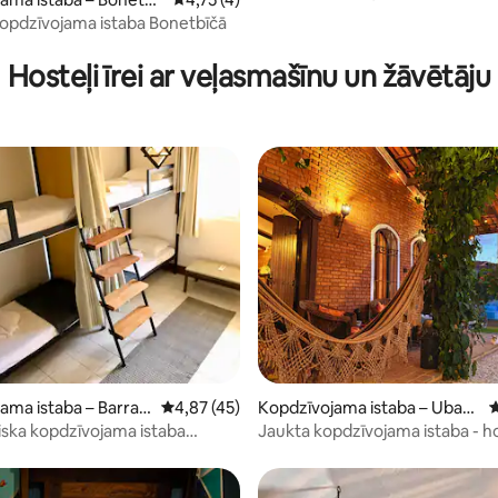
kopdzīvojama istaba Bonetbīčā
3 no 5, atsauksmju skaits: 14
Hosteļi īrei ar veļasmašīnu un žāvētāju
 5 no 5, atsauksmju skaits: 11
ama istaba – Barra d
Vidējais vērtējums: 4,87 no 5, atsauksmju ska
4,87 (45)
Kopdzīvojama istaba – Ubatu
V
ba
tiska kopdzīvojama istaba
Jaukta kopdzīvojama istaba - ho
uz
Golden Garden