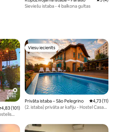
Sieviešu istaba - 4 balkona gultas
Viesu iecienīts
Viesu iecienīts
Privāta istaba – São Pelegrino
Vidējais vērtējums: 4,
4,73 (11)
(2. istaba) privāta ar kafiju - Hostel Casa
its: 45
idējais vērtējums: 4,83 no 5, atsauksmju skaits: 101
4,83 (101)
do Rogério
stelis