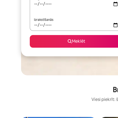
Izrakstīšanās
Meklēt
B
Viesi piekrīt: 