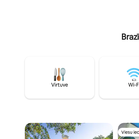
drošību un ērtumu reģistrēšanās un
vienguļamajās gul
izrakstīšanās laikā. Mums nav
tiem, kas 
autostāvvietas iekštelpās, taču iela ir ļoti
ģimeni un
plaša un klusa, lai atstātu jūsu
transportlīdzekli!
Brazī
Virtuve
Wi-F
Viesu iec
Viesu iec