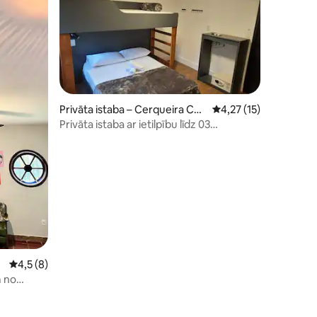
Privāta istaba – Cerqueira Cés
Vidējais vērtējums: 4,
4,27 (15)
ar
Privāta istaba ar ietilpību līdz 03
aits: 5
personām
Vidējais vērtējums: 4,5 no 5, atsauksmju skaits: 8
4,5 (8)
m no