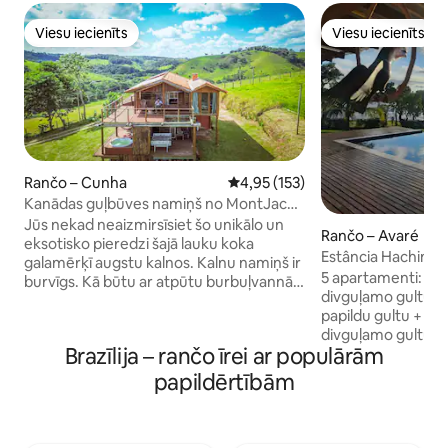
Viesu iecienīts
Viesu iecienīts
Viesu iecienīts
Viesu iecienīts
Rančo – Cunha
Vidējais vērtējums: 4,95 no 5, at
4,95 (153)
Kanādas guļbūves namiņš no MontJacui
200m² AltoMontanha
Jūs nekad neaizmirsīsiet šo unikālo un
Rančo – Avaré
eksotisko pieredzi šajā lauku koka
Estância Hachima
galamērķī augstu kalnos. Kalnu namiņš ir
5 apartamenti: 2 a
burvīgs. Kā būtu ar atpūtu burbuļvannā
divguļamo gultu un
ar hidromasāžu, baudot šampanieti, vai
papildu gultu + 3 
šūpuļtīklos vai uz soliņiem, malkojot vīnu
divguļamo gultu, 
ar brīnišķīgu skatu uz saulrietu 220 m²
Brazīlija – rančo īrei ar populārām
skats uz dambi un 
apbūvētas platības: 110 m² iekšējās
01 dzīvojamā istab
platības un 110 m² 2 terases Apakšējais
papildērtībām
kondicionētāju ga
stāvs: liela dzīvojamā istaba, atvērta
piederumiem, gril
virtuve, 2 vannasistabas un liela terase ar
industriālo plīti soc
burbuļvannu Augšējais stāvs: 2 lielas