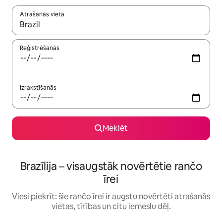
Atrašanās vieta
Kad rezultāti kļūs pieejami, izmantojiet bultiņu uz augšu un uz le
Reģistrēšanās
Izrakstīšanās
Meklēt
Brazīlija – visaugstāk novērtētie rančo
īrei
Viesi piekrīt: šie rančo īrei ir augstu novērtēti atrašanās
vietas, tīrības un citu iemeslu dēļ.