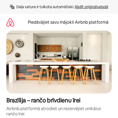
Aizvērt
Daļa satura ir tulkota automātiski. 
Rādīt oriģinālvalodā
un
iet
uz
Piedāvājiet savu mājokli Airbnb platformā
saturu
Brazīlija – rančo brīvdienu īrei
Airbnb platformā atrodiet un rezervējiet unikālus
rančo īrei