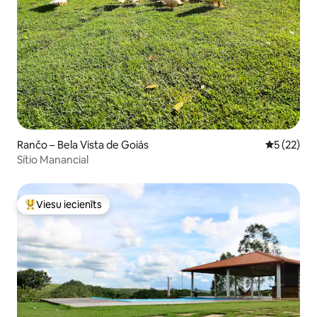
Rančo – Bela Vista de Goiás
Vidējais vē
5 (22)
Sítio Manancial
Viesu iecienīts
Populārs viesu iecienīts mājoklis