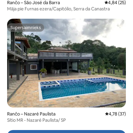
Rančo – São José da Barra
Vidējais vērtē
4,84 (25)
Māja pie Furnas ezera/Capitólio, Serra da Canastra
Supersaimnieks
Supersaimnieks
Rančo – Nazaré Paulista
Vidējais vērtē
4,78 (37)
Sítio MR - Nazaré Paulista/ SP