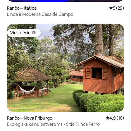
Rančo – Itatiba
Vidējais vē
5 (29)
Linda e Moderna Casa de Campo
Viesu iecienīts
Viesu iecienīts
Rančo – Nova Friburgo
Vidējais vērt
4,9 (10)
Ekoloģisks kalnu patvērums - Sítio Trinca Ferro