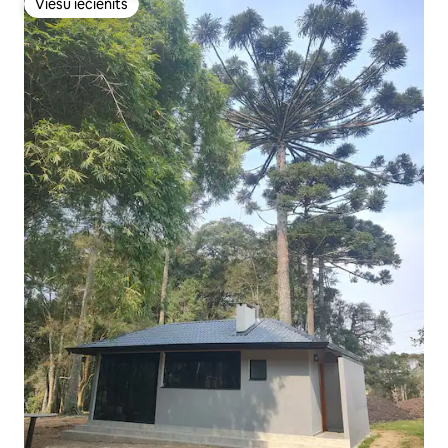
Viesu iecienīts
Viesu iecienīts