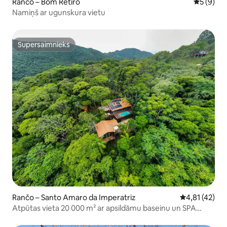
Rančo – Bom Retiro
Vidējais 
5 (9)
Namiņš ar ugunskura vietu
Supersaimnieks
Supersaimnieks
Rančo – Santo Amaro da Imperatriz
Vidējais vērtē
4,81 (42)
Atpūtas vieta 20 000 m² ar apsildāmu baseinu un SPA
kalnos