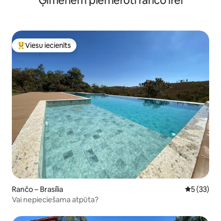
Ģimenēm piemēroti rančo īrei
Viesu iecienīts
Populārs viesu iecienīts mājoklis
Rančo – Brasília
Vidējais vē
5 (33)
Vai nepieciešama atpūta?