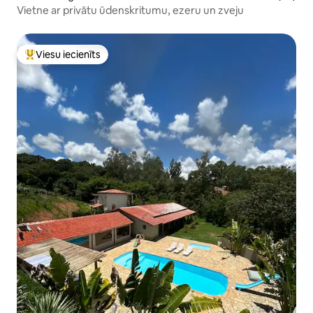
Vietne ar privātu ūdenskritumu, ezeru un zveju
Viesu iecienīts
Populārs viesu iecienīts mājoklis