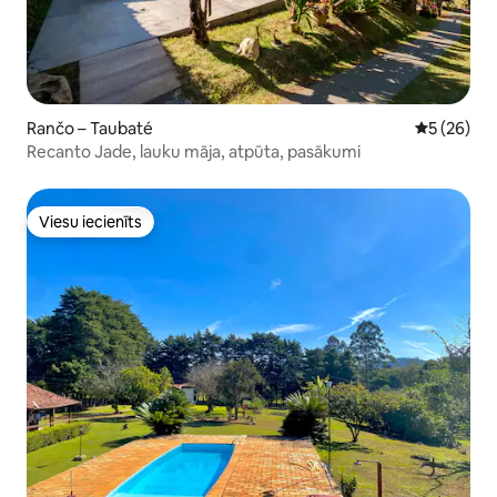
Rančo – Taubaté
Vidējais vē
5 (26)
Recanto Jade, lauku māja, atpūta, pasākumi
Viesu iecienīts
Viesu iecienīts