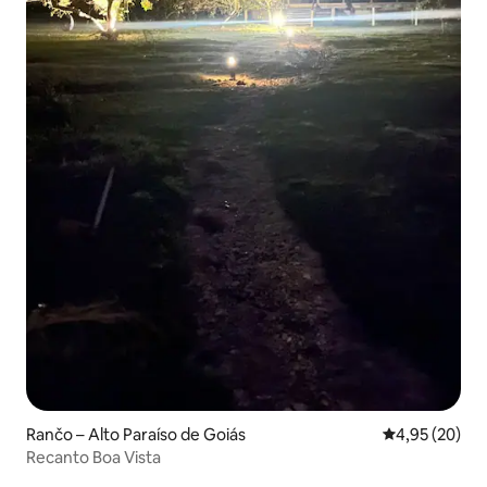
Rančo – Alto Paraíso de Goiás
Vidējais vērtē
4,95 (20)
Recanto Boa Vista