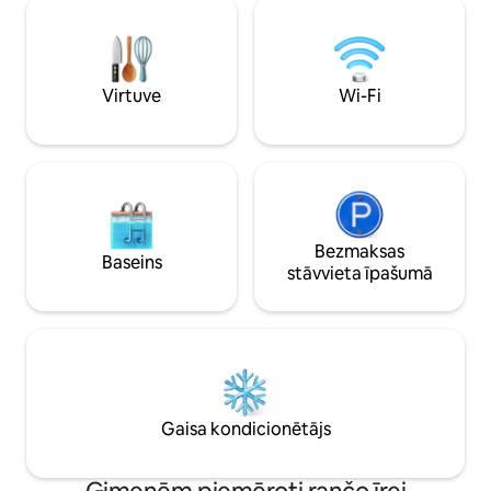
darītavu, vīriešu u
guļamistabas, augšējais klājs, horizontāls
vannasistabu, telpu 
šūpuļtīkls @montjacui
televizoru ar skai
Makšķerēšanas ezeri 01 futbola l
Bezgalības basein
Virtuve
Wi-Fi
Bezmaksas
Baseins
stāvvieta īpašumā
Gaisa kondicionētājs