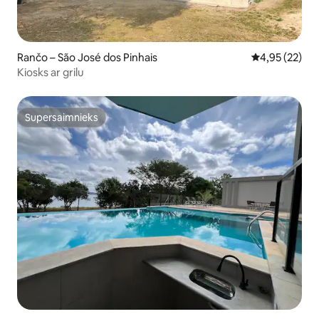
Rančo – São José dos Pinhais
Vidējais vērtē
4,95 (22)
Kiosks ar grilu
Supersaimnieks
Supersaimnieks