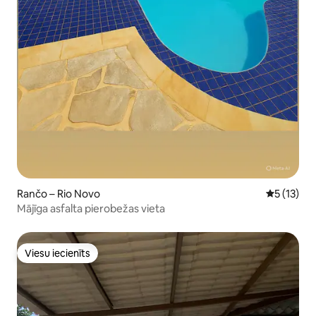
Rančo – Rio Novo
Vidējais v
5 (13)
Mājīga asfalta pierobežas vieta
Viesu iecienīts
Viesu iecienīts