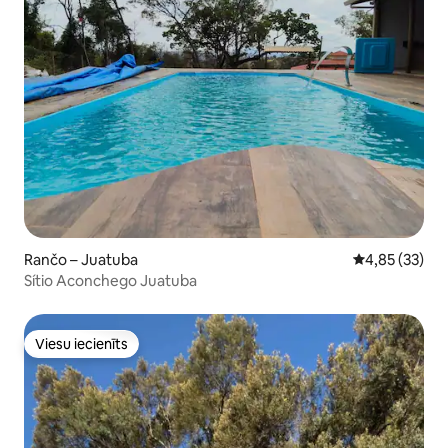
Rančo – Juatuba
Vidējais vērtē
4,85 (33)
Sítio Aconchego Juatuba
Viesu iecienīts
Viesu iecienīts