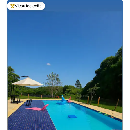
Viesu iecienīts
Populārs viesu iecienīts mājoklis