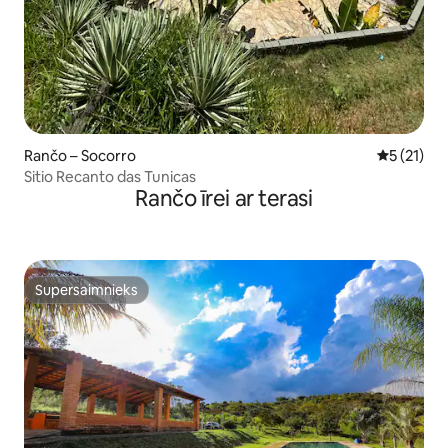
Rančo – Socorro
Vidējais v
5 (21)
Sitio Recanto das Tunicas
Rančo īrei ar terasi
Supersaimnieks
Supersaimnieks