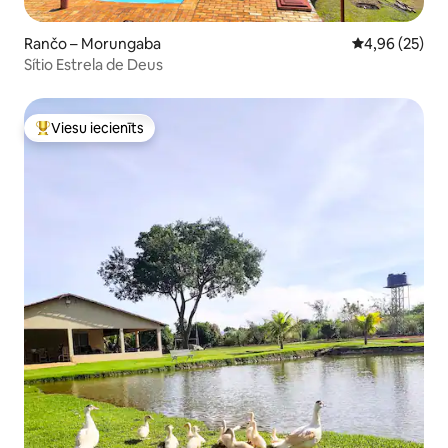
Rančo – Morungaba
Vidējais vērtē
4,96 (25)
Sítio Estrela de Deus
Viesu iecienīts
Populārs viesu iecienīts mājoklis