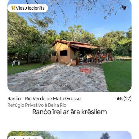
Viesu iecienīts
Populārs viesu iecienīts mājoklis
Rančo – Rio Verde de Mato Grosso
Vidējais vē
5 (27)
Refúgio Privativo à Beira Rio
Rančo īrei ar āra krēsliem