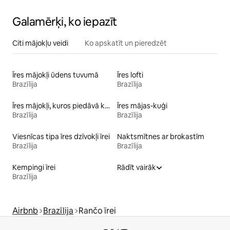
Galamērķi, ko iepazīt
Citi mājokļu veidi
Ko apskatīt un pieredzēt
Īres mājokļi ūdens tuvumā
Īres lofti
Brazīlija
Brazīlija
Īres mājokļi, kuros piedāvā kajakus
Īres mājas-kuģi
Brazīlija
Brazīlija
Viesnīcas tipa īres dzīvokļi īrei
Naktsmītnes ar brokastīm
Brazīlija
Brazīlija
Kempingi īrei
Rādīt vairāk
Brazīlija
Airbnb
Brazīlija
Rančo īrei