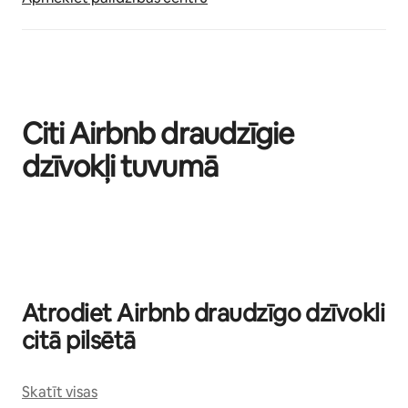
Citi Airbnb draudzīgie
dzīvokļi tuvumā
Rāda: 0 no 0
Atrodiet Airbnb draudzīgo dzīvokli
citā pilsētā
Skatīt visas