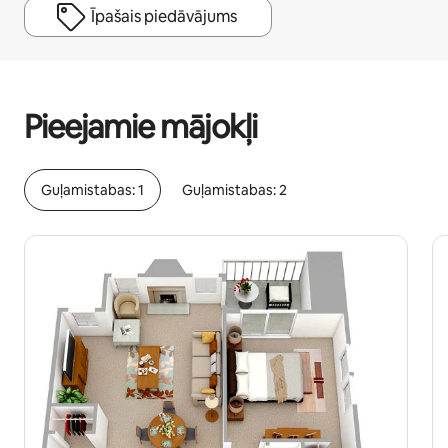
Īpašais piedāvājums
Jūsu potenciālie ieņēmumi ir €603 mēnesī
Pieejamie mājokļi
Guļamistabas: 1
Guļamistabas: 2