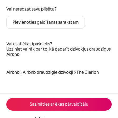
Vai neredzat savu pilsētu?
Pievienoties gaidīšanas sarakstam
Vai esat ēkas īpašnieks?
Uzziniet vairāk
par to, kā padarīt dzīvokļus draudzīgus
Airbnb.
Airbnb
Airbnb draudzīgie dzīvokļi
The Clarion
Sazināties ar ēkas pārvaldītāju