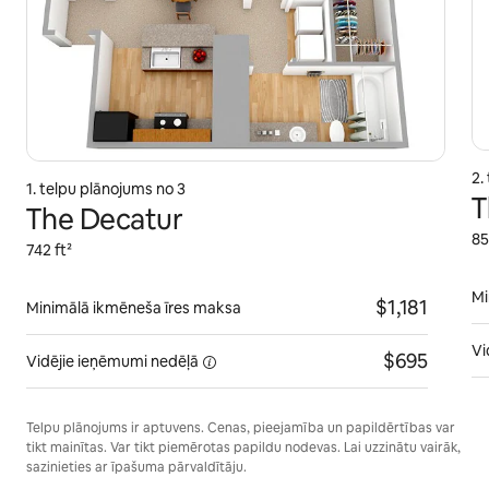
2.
1. telpu plānojums no 3
T
The Decatur
85
742 ft²
Mi
$1,181
Minimālā ikmēneša īres maksa
Vi
$695
Vidējie ieņēmumi
nedēļā
Telpu plānojums ir aptuvens. Cenas, pieejamība un papildērtības var
tikt mainītas. Var tikt piemērotas papildu nodevas. Lai uzzinātu vairāk,
sazinieties ar īpašuma pārvaldītāju.