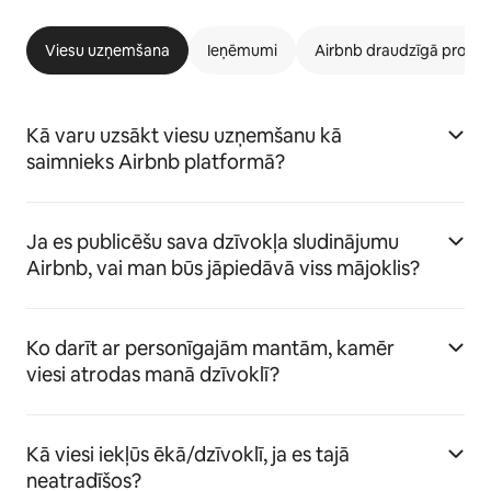
Viesu uzņemšana
Ieņēmumi
Airbnb draudzīgā prog
Kā varu uzsākt viesu uzņemšanu kā
saimnieks Airbnb platformā?
Ja es publicēšu sava dzīvokļa sludinājumu
Airbnb, vai man būs jāpiedāvā viss mājoklis?
Ko darīt ar personīgajām mantām, kamēr
viesi atrodas manā dzīvoklī?
Kā viesi iekļūs ēkā/dzīvoklī, ja es tajā
neatradīšos?