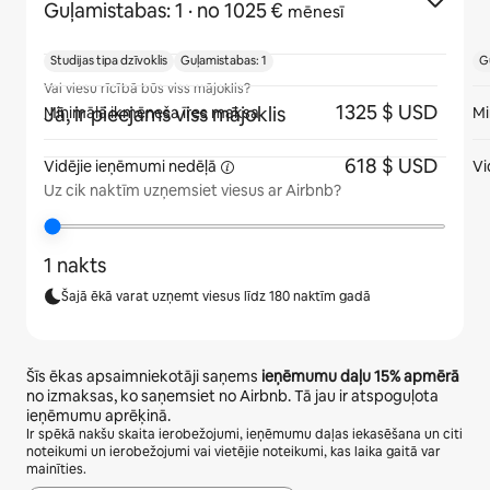
Guļamistabas: 1
· no 1025 €
mēnesī
Studijas tipa dzīvoklis
Guļamistabas: 1
G
Vai viesu rīcībā būs viss mājoklis?
1325 $ USD
Jā, ir pieejams viss mājoklis
Minimālā ikmēneša īres maksa
Mi
618 $ USD
Vidējie ieņēmumi
nedēļā
Vi
Uz cik naktīm uzņemsiet viesus ar Airbnb?
1 nakts
Šajā ēkā varat uzņemt viesus līdz 180 naktīm gadā
Šīs ēkas apsaimniekotāji saņems
ieņēmumu daļu
15%
apmērā
no izmaksas, ko saņemsiet no Airbnb. Tā jau ir atspoguļota
ieņēmumu aprēķinā.
Ir spēkā nakšu skaita ierobežojumi, ieņēmumu daļas iekasēšana un citi
noteikumi un ierobežojumi vai vietējie noteikumi, kas laika gaitā var
mainīties.