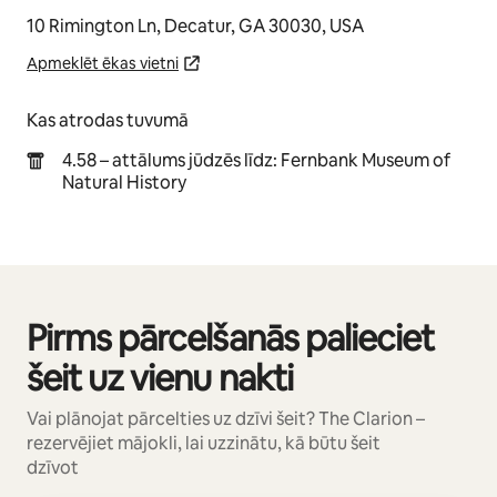
10 Rimington Ln, Decatur, GA 30030, USA
Apmeklēt ēkas vietni
Kas atrodas tuvumā
4.58 – attālums jūdzēs līdz: Fernbank Museum of
Natural History
Pirms pārcelšanās palieciet
Rāda: 0 no 0
šeit uz vienu nakti
Vai plānojat pārcelties uz dzīvi šeit? The Clarion –
rezervējiet mājokli, lai uzzinātu, kā būtu šeit
dzīvot