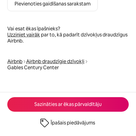
Pievienoties gaidīšanas sarakstam
Vai esat ēkas īpašnieks?
Uzziniet vairāk
par to, kā padarīt dzīvokļus draudzīgus
Airbnb.
Airbnb
Airbnb draudzīgie dzīvokļi
Gables Century Center
Sazināties ar ēkas pārvaldītāju
Īpašais piedāvājums