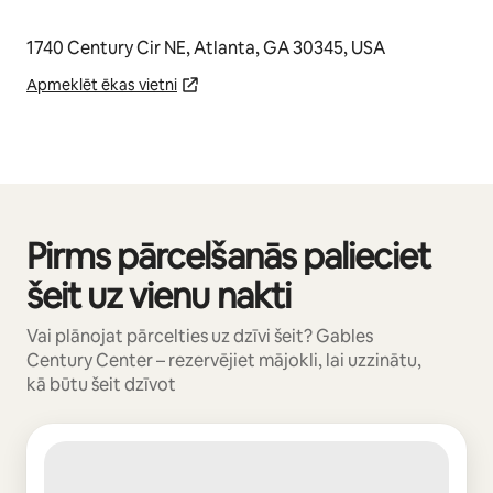
1740 Century Cir NE, Atlanta, GA 30345, USA
Apmeklēt ēkas vietni
Pirms pārcelšanās palieciet
Rāda: 0 no 0
šeit uz vienu nakti
Vai plānojat pārcelties uz dzīvi šeit? Gables
Century Center – rezervējiet mājokli, lai uzzinātu,
kā būtu šeit dzīvot