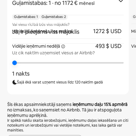
Guļamistabas: 1
· no 1172 €
mēnesī
Guļamistabas: 1
Guļamistabas: 2
G
Vai viesu rīcībā būs viss mājoklis?
1272 $ USD
Jā, ir pieejams viss mājoklis
Minimālā ikmēneša īres maksa
Mi
493 $ USD
Vidējie ieņēmumi
nedēļā
Vi
Uz cik naktīm uzņemsiet viesus ar Airbnb?
1 nakts
Šajā ēkā varat uzņemt viesus līdz 120 naktīm gadā
Šīs ēkas apsaimniekotāji saņems
ieņēmumu daļu
15%
apmērā
no izmaksas, ko saņemsiet no Airbnb. Tā jau ir atspoguļota
ieņēmumu aprēķinā.
Ir spēkā nakšu skaita ierobežojumi, ieņēmumu daļas iekasēšana un citi
noteikumi un ierobežojumi vai vietējie noteikumi, kas laika gaitā var
mainīties.