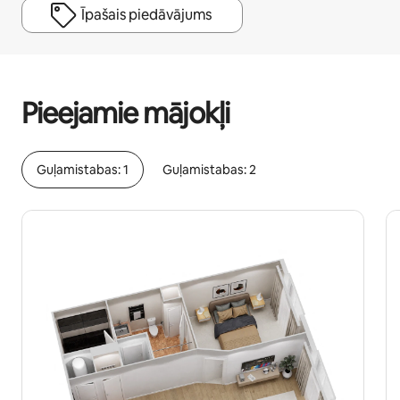
Īpašais piedāvājums
Jūsu potenciālie ieņēmumi ir €417 mēnesī
Pieejamie mājokļi
Guļamistabas: 1
Guļamistabas: 2