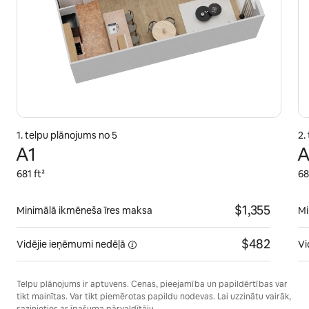
1. telpu plānojums no 5
2.
A1
A
681 ft²
68
$1,355
Minimālā ikmēneša īres maksa
Mi
$482
Vidējie ieņēmumi
nedēļā
Vi
Telpu plānojums ir aptuvens. Cenas, pieejamība un papildērtības var
tikt mainītas. Var tikt piemērotas papildu nodevas. Lai uzzinātu vairāk,