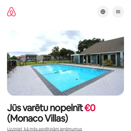
Aizvērt
un
iet
uz
saturu
Jūs varētu nopelnīt
€
0
(
Monaco Villas
)
Uzziniet, kā mēs aprēķinām ieņēmumus