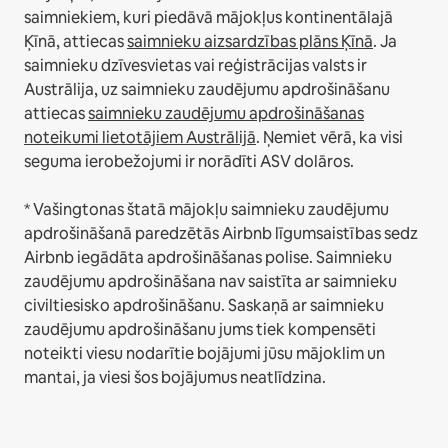
saimniekiem, kuri piedāvā mājokļus kontinentālajā
Ķīnā, attiecas
saimnieku aizsardzības plāns Ķīnā
.
Ja
saimnieku dzīvesvietas vai reģistrācijas valsts ir
Austrālija, uz saimnieku zaudējumu apdrošināšanu
attiecas
saimnieku zaudējumu apdrošināšanas
noteikumi lietotājiem Austrālijā
. Ņemiet vērā, ka visi
seguma ierobežojumi ir norādīti ASV dolāros.
* Vašingtonas štatā mājokļu saimnieku zaudējumu
apdrošināšanā paredzētās Airbnb līgumsaistības sedz
Airbnb iegādāta apdrošināšanas polise. Saimnieku
zaudējumu apdrošināšana nav saistīta ar saimnieku
civiltiesisko apdrošināšanu. Saskaņā ar saimnieku
zaudējumu apdrošināšanu jums tiek kompensēti
noteikti viesu nodarītie bojājumi jūsu mājoklim un
mantai, ja viesi šos bojājumus neatlīdzina.