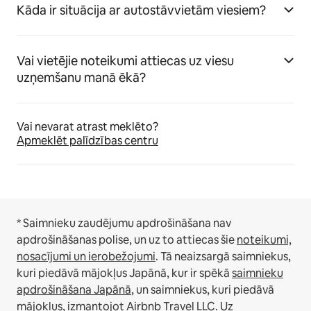
Kāda ir situācija ar autostāvvietām viesiem?
Vai vietējie noteikumi attiecas uz viesu
uzņemšanu manā ēkā?
Vai nevarat atrast meklēto?
Apmeklēt palīdzības centru
* Saimnieku zaudējumu apdrošināšana nav
apdrošināšanas polise, un uz to attiecas šie
noteikumi,
nosacījumi un ierobežojumi
.
Tā neaizsargā saimniekus,
kuri piedāvā mājokļus Japānā, kur ir spēkā
saimnieku
apdrošināšana Japānā
, un saimniekus, kuri piedāvā
mājokļus, izmantojot Airbnb Travel LLC.
Uz