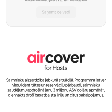
kontaktinformāciju ēkas apsaimniekotājiem.
Saņemt ceļvedi
Saimnieku aizsardzība jebkurā situācijā. Programma ietver
viesu identitātes un rezervāciju pārbaudi, saimnieku
zaudējumu apdrošināšanu 3 miljonu ASV dolāru apmērā*,
diennakts drošības atbalsta līniju un citus pakalpojumus.