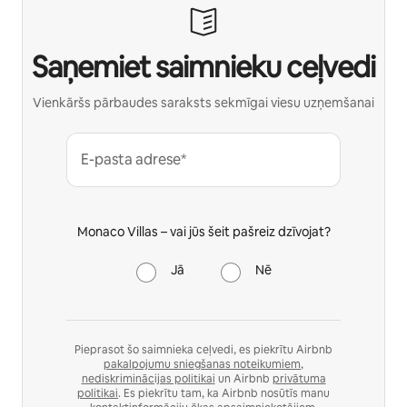
Saņemiet saimnieku ceļvedi
Vienkāršs pārbaudes saraksts sekmīgai viesu uzņemšanai
E-pasta adrese*
Monaco Villas – vai jūs šeit pašreiz dzīvojat?
Jā
Nē
Pieprasot šo saimnieka ceļvedi, es piekrītu Airbnb
pakalpojumu sniegšanas noteikumiem
,
nediskriminācijas politikai
un Airbnb
privātuma
politikai
. Es piekrītu tam, ka Airbnb nosūtīs manu