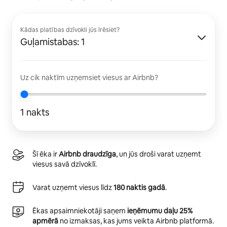
Kādas platības dzīvokli jūs īrēsiet?
Guļamistabas: 1
Uz cik naktīm uzņemsiet viesus ar Airbnb?
1 nakts
Šī ēka ir
Airbnb draudzīga
, un jūs droši varat uzņemt
viesus savā dzīvoklī.
Varat uzņemt viesus līdz
180 naktis gadā
.
Ēkas apsaimniekotāji saņem
ieņēmumu daļu 25%
apmērā
no izmaksas, kas jums veikta Airbnb platformā.