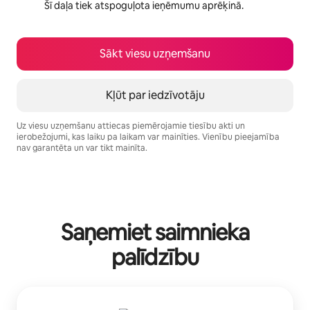
Šī daļa tiek atspoguļota ieņēmumu aprēķinā.
Sākt viesu uzņemšanu
Kļūt par iedzīvotāju
Uz viesu uzņemšanu attiecas piemērojamie tiesību akti un
ierobežojumi, kas laiku pa laikam var mainīties. Vienību pieejamība
nav garantēta un var tikt mainīta.
Jūsu potenciālie ieņēmumi ir €442 mēnesī
Saņemiet saimnieka
palīdzību