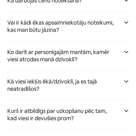
Kā darbojas cenu noteikšana?
Vai ir kādi ēkas apsaimniekotāju noteikumi,
kas man būtu jāzina?
Ko darīt ar personīgajām mantām, kamēr
viesi atrodas manā dzīvoklī?
Kā viesi iekļūs ēkā/dzīvoklī, ja es tajā
neatradīšos?
Kurš ir atbildīgs par uzkopšanu pēc tam,
kad viesi ir devušies prom?