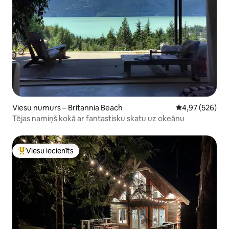
Viesu numurs – Britannia Beach
Vidējais vērtēj
4,97 (526)
Tējas namiņš kokā ar fantastisku skatu uz okeānu
Viesu iecienīts
Populārs viesu iecienīts mājoklis