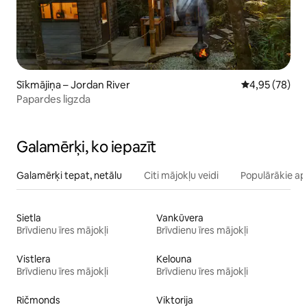
Sīkmājiņa – Jordan River
Vidējais vērtē
4,95 (78)
Papardes ligzda
Galamērķi, ko iepazīt
Galamērķi tepat, netālu
Citi mājokļu veidi
Populārākie ap
Sietla
Vankūvera
Brīvdienu īres mājokļi
Brīvdienu īres mājokļi
Vistlera
Kelouna
Brīvdienu īres mājokļi
Brīvdienu īres mājokļi
Ričmonds
Viktorija