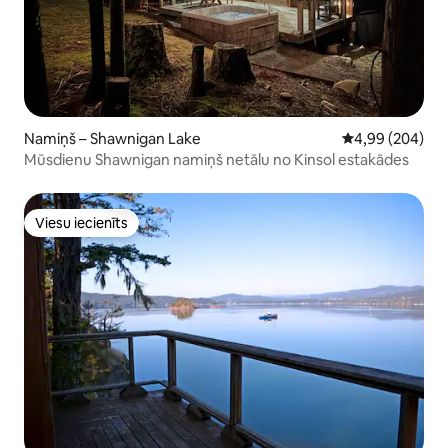
Namiņš – Shawnigan Lake
Vidējais vērtēj
4,99 (204)
Mūsdienu Shawnigan namiņš netālu no Kinsol estakādes
Viesu iecienīts
Viesu iecienīts