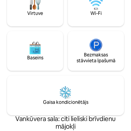
entuziasts vai vienkārši meklējat
lietus duša + ar m
satriecošu svētlaimi, mūsu namiņi ir
burbuļvanna un ne
Virtuve
Wi-Fi
ideāls sākumpunkts jūsu Rietumkrasta
meditācijas klājs!
ekspedīcijai!
Bezmaksas
Baseins
stāvvieta īpašumā
Gaisa kondicionētājs
Vankūvera sala: citi lieliski brīvdienu
mājokļi