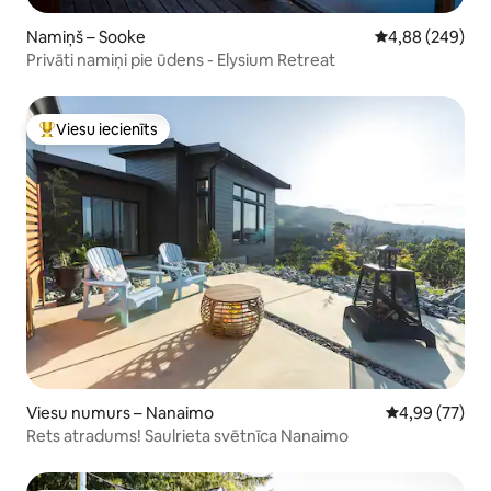
Namiņš – Sooke
Vidējais vērtēj
4,88 (249)
Privāti namiņi pie ūdens - Elysium Retreat
Viesu iecienīts
Populārs viesu iecienīts mājoklis
Viesu numurs – Nanaimo
Vidējais vērtē
4,99 (77)
Rets atradums! Saulrieta svētnīca Nanaimo