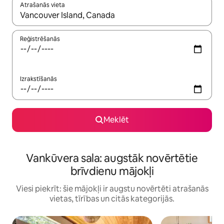
Atrašanās vieta
Kad rezultāti kļūs pieejami, izmantojiet bultiņu uz augšu un uz le
Reģistrēšanās
Izrakstīšanās
Meklēt
Vankūvera sala: augstāk novērtētie
brīvdienu mājokļi
Viesi piekrīt: šie mājokļi ir augstu novērtēti atrašanās
vietas, tīrības un citās kategorijās.