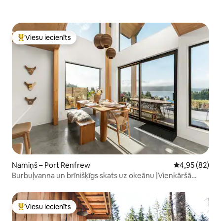
Viesu iecienīts
Populārs viesu iecienīts mājoklis
Namiņš – Port Renfrew
Vidējais vērtē
4,95 (82)
Burbuļvanna un brīnišķīgs skats uz okeānu |Vienkāršā
virsotne *jaunums
Viesu iecienīts
Populārs viesu iecienīts mājoklis