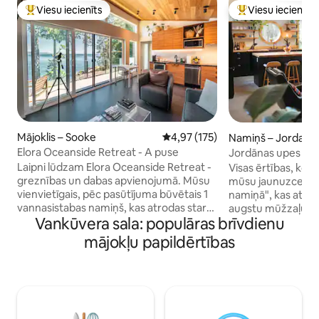
Viesu iecienīts
Viesu iecienīts
Populārs viesu iecienīts mājoklis
Populārs viesu iec
Mājoklis – Sooke
Vidējais vērtējums: 4,97 no 5, at
4,97 (175)
Namiņš – Jordan R
Elora Oceanside Retreat - A puse
Jordānas upes na
Laipni lūdzam Elora Oceanside Retreat -
Visas ērtības, ko
greznības un dabas apvienojumā. Mūsu
mūsu jaunuzceltaj
vienvietīgais, pēc pasūtījuma būvētais 1
namiņā", kas atrod
vannasistabas namiņš, kas atrodas starp
augstu mūžzaļumu 
Vankūvera sala: populāras brīvdienu
nobriedušiem kokiem, piedāvā privātu
no grīdas līdz grie
patvērumu ar iespaidīgu skatu uz
grilu uz klāja. Malka
mājokļu papildērtības
okeānu, kokiem un kalniem. Izbaudiet
ugunskuru un mal
savas privātās terases mieru, atpūtieties
koncepcija, pilnībā
burbuļvannā vai piekļūstiet neticami
visu nepieciešamo. 
privātajai pludmalei tieši priekšā.
gultasveļa 2 "kin
Neatkarīgi no tā, vai esat aizrautīgs
un 2 lietus dušas 
pārgājienu braucējs, pludmales
mērcēšanas vanna 