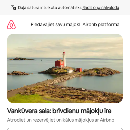
Aizvērt
Daļa satura ir tulkota automātiski. 
Rādīt oriģinālvalodā
un
iet
uz
Piedāvājiet savu mājokli Airbnb platformā
saturu
Vankūvera sala: brīvdienu mājokļu īre
Atrodiet un rezervējiet unikālus mājokļus ar Airbnb