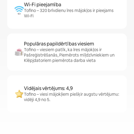
Wi-Fi pieejamība
Tofino – 320 brīvdienu īres mājokļos ir pieejams
Wi-Fi
Populāras papildērtības viesiem
Tofino – viesiem patīk, ka īres mājokļos ir
Pašreģistrēšanās, Piemērots mīļdzīvniekiem un
Klēpjdatoriem piemērota darba vieta
Vidējais vērtējums: 4,9
Tofino – viesi mājokļiem piešķir augstu vērtējumu:
vidēji 4,9 no 5.