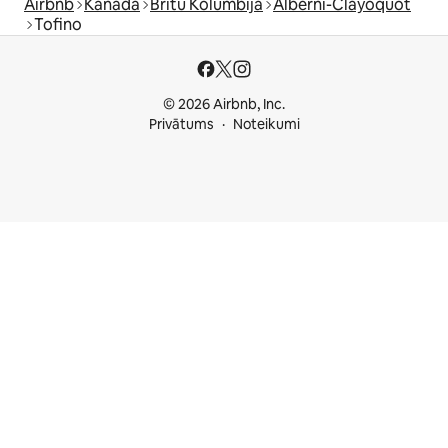
Airbnb
Kanāda
Britu Kolumbija
Alberni-Clayoquot
Tofino
© 2026 Airbnb, Inc.
Privātums
Noteikumi