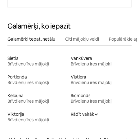
Galamērķi, ko iepazīt
Galamērķi tepat, netālu
Citi mājokļu veidi
Populārākie ap
Sietla
Vankūvera
Brīvdienu īres mājokļi
Brīvdienu īres mājokļi
Portlenda
Vistlera
Brīvdienu īres mājokļi
Brīvdienu īres mājokļi
Kelouna
Ričmonds
Brīvdienu īres mājokļi
Brīvdienu īres mājokļi
Viktorija
Rādīt vairāk
Brīvdienu īres mājokļi