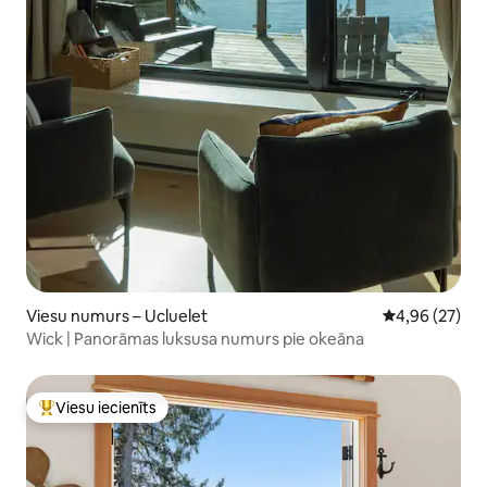
Viesu numurs – Ucluelet
Vidējais vērtē
4,96 (27)
Wick | Panorāmas luksusa numurs pie okeāna
Viesu iecienīts
Populārs viesu iecienīts mājoklis