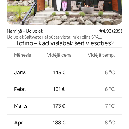
Namiņš – Ucluelet
Vidējais vērtēj
4,93 (239)
Ucluelet Saltwater atpūtas vieta: mierpilns SPA
Tofino – kad vislabāk šeit viesoties?
piedzīvojums
Mēnesis
Vidējā cena
Vidējā temp.
Janv.
145 €
6 °C
Febr.
151 €
6 °C
Marts
173 €
7 °C
Apr.
188 €
8 °C