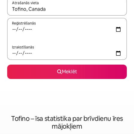
Atrašanās vieta
Kad rezultāti kļūs pieejami, izmantojiet bultiņu uz augšu un uz le
Reģistrēšanās
Izrakstīšanās
Meklēt
Tofino – īsa statistika par brīvdienu īres
mājokļiem