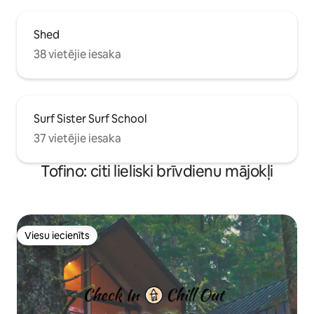
Shed
38 vietējie iesaka
Surf Sister Surf School
37 vietējie iesaka
Tofino: citi lieliski brīvdienu mājokļi
Viesu iecienīts
Viesu iecienīts