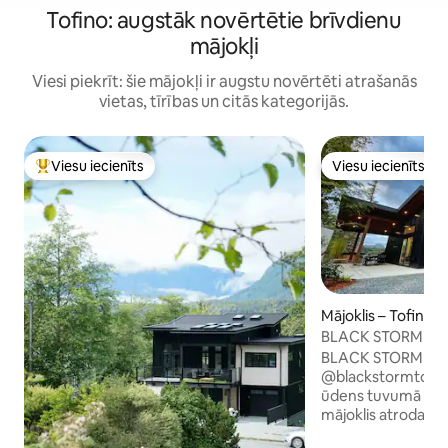
Tofino: augstāk novērtētie brīvdienu
mājokļi
Viesi piekrīt: šie mājokļi ir augstu novērtēti atrašanās
vietas, tīrības un citās kategorijās.
Viesu iecienīts
Viesu iecienīts
Populārs viesu iecienīts mājoklis
Viesu iecienīts
Mājoklis – Tofino
BLACK STORM burb
ūdens
BLACK STORM TOF
@blackstormtofino Atrašanās vi
ūdens tuvumā pie ieplūdes
mājoklis atrodas l
aizmugurē atroda