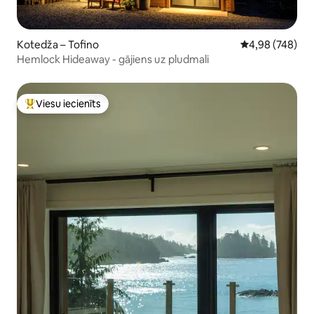
Kotedža – Tofino
Vidējais vērtēj
4,98 (748)
Hemlock Hideaway - gājiens uz pludmali
Viesu iecienīts
Populārs viesu iecienīts mājoklis