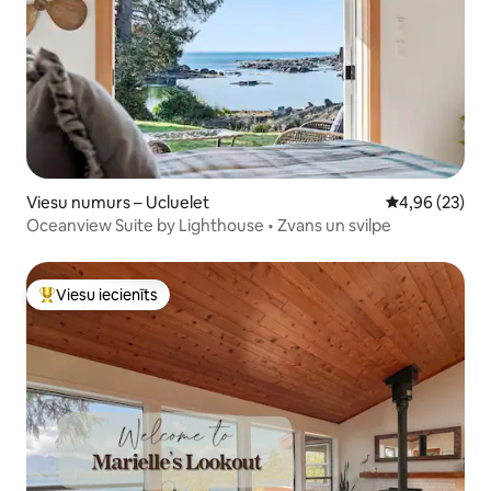
Viesu numurs – Ucluelet
Vidējais vērtē
4,96 (23)
Oceanview Suite by Lighthouse • Zvans un svilpe
Viesu iecienīts
Populārs viesu iecienīts mājoklis