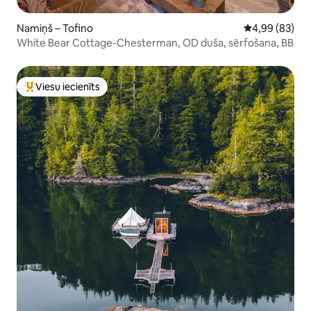
Namiņš – Tofino
Vidējais vērtē
4,99 (83)
White Bear Cottage-Chesterman, OD duša, sērfošana, BB
Viesu iecienīts
Populārs viesu iecienīts mājoklis