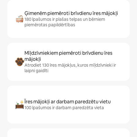
Ģimenēm piemēroti brīvdienu īres mājokļi
180 īpašumos ir plašas telpas un bērniem
piemērotas papildērtības
Mīļdzīvniekiem piemēroti brīvdienu īres
mājokļi
Atrodiet 130 īres mājokļus, kuros mīļdzīvnieki ir
laipni gaidīti
Īres mājokļi ar darbam paredzētu vietu
100 īpašumos ir darbam paredzēta vieta