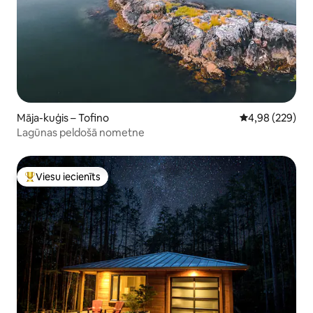
Māja-kuģis – Tofino
Vidējais vērtēj
4,98 (229)
Lagūnas peldošā nometne
Viesu iecienīts
Populārs viesu iecienīts mājoklis