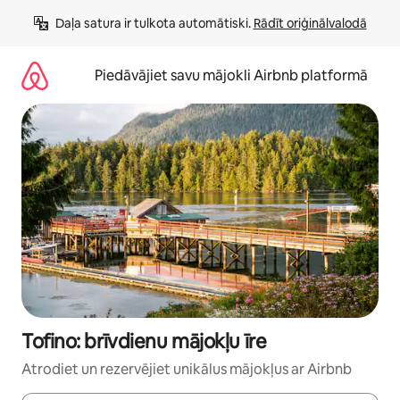
Aizvērt
Daļa satura ir tulkota automātiski. 
Rādīt oriģinālvalodā
un
iet
uz
Piedāvājiet savu mājokli Airbnb platformā
saturu
Tofino: brīvdienu mājokļu īre
Atrodiet un rezervējiet unikālus mājokļus ar Airbnb