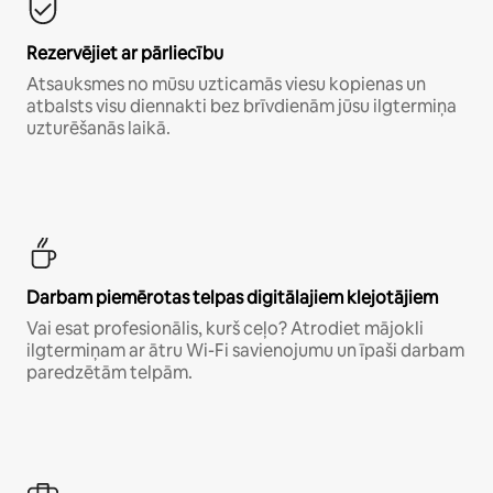
Rezervējiet ar pārliecību
Atsauksmes no mūsu uzticamās viesu kopienas un
atbalsts visu diennakti bez brīvdienām jūsu ilgtermiņa
uzturēšanās laikā.
Darbam piemērotas telpas digitālajiem klejotājiem
Vai esat profesionālis, kurš ceļo? Atrodiet mājokli
ilgtermiņam ar ātru Wi-Fi savienojumu un īpaši darbam
paredzētām telpām.