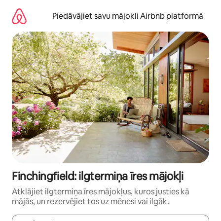
Aizvērt
un
Piedāvājiet savu mājokli Airbnb platformā
iet
uz
saturu
Finchingfield: ilgtermiņa īres mājokļi
Atklājiet ilgtermiņa īres mājokļus, kuros justies kā
mājās, un rezervējiet tos uz mēnesi vai ilgāk.