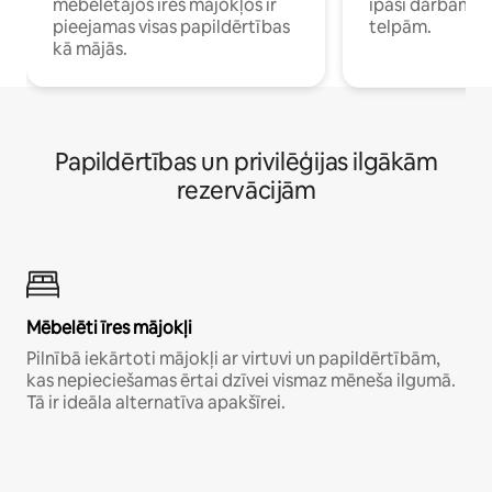
mēbelētajos īres mājokļos ir
īpaši darbam 
pieejamas visas papildērtības
telpām.
kā mājās.
Papildērtības un privilēģijas ilgākām
rezervācijām
Mēbelēti īres mājokļi
Pilnībā iekārtoti mājokļi ar virtuvi un papildērtībām,
kas nepieciešamas ērtai dzīvei vismaz mēneša ilgumā.
Tā ir ideāla alternatīva apakšīrei.