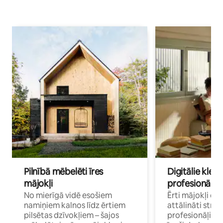
Pilnībā mēbelēti īres
Digitālie klejo
mājokļi
profesionāļi
No mierīgā vidē esošiem
Ērti mājokļi ce
namiņiem kalnos līdz ērtiem
attālināti strā
pilsētas dzīvokļiem – šajos
profesionāļiem 