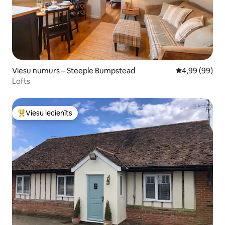
Viesu numurs – Steeple Bumpstead
Vidējais vērtē
4,99 (99)
Lofts
Viesu iecienīts
Populārs viesu iecienīts mājoklis