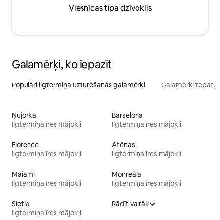
Viesnīcas tipa dzīvoklis
Galamērķi, ko iepazīt
Populāri ilgtermiņa uzturēšanās galamērķi
Galamērķi tepat, 
Ņujorka
Barselona
Ilgtermiņa īres mājokļi
Ilgtermiņa īres mājokļi
Florence
Atēnas
Ilgtermiņa īres mājokļi
Ilgtermiņa īres mājokļi
Maiami
Monreāla
Ilgtermiņa īres mājokļi
Ilgtermiņa īres mājokļi
Sietla
Rādīt vairāk
Ilgtermiņa īres mājokļi