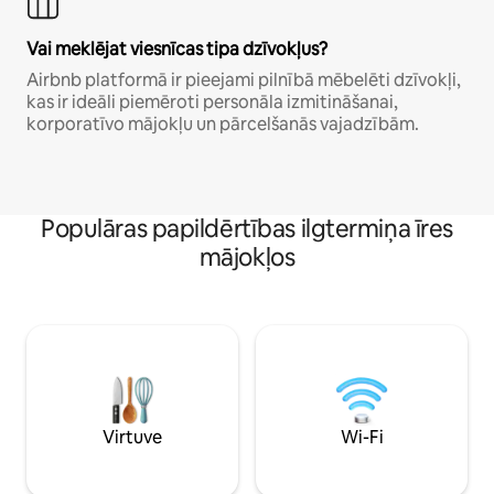
Vai meklējat viesnīcas tipa dzīvokļus?
Airbnb platformā ir pieejami pilnībā mēbelēti dzīvokļi,
kas ir ideāli piemēroti personāla izmitināšanai,
korporatīvo mājokļu un pārcelšanās vajadzībām.
Populāras papildērtības ilgtermiņa īres
mājokļos
Virtuve
Wi-Fi