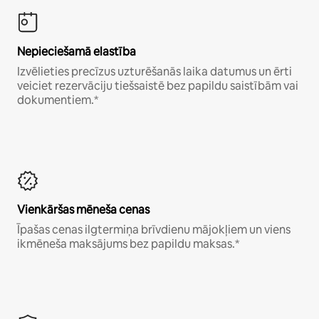
Nepieciešamā elastība
Izvēlieties precīzus uzturēšanās laika datumus un ērti
veiciet rezervāciju tiešsaistē bez papildu saistībām vai
dokumentiem.*
Vienkāršas mēneša cenas
Īpašas cenas ilgtermiņa brīvdienu mājokļiem un viens
ikmēneša maksājums bez papildu maksas.*