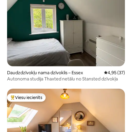
Daudzdzīvokļu nama dzīvoklis – Essex
Vidējais vērtē
4,95 (37)
Autonoma studija Thaxted netālu no Stansted dzīvokļa
Viesu iecienīts
Populārs viesu iecienīts mājoklis