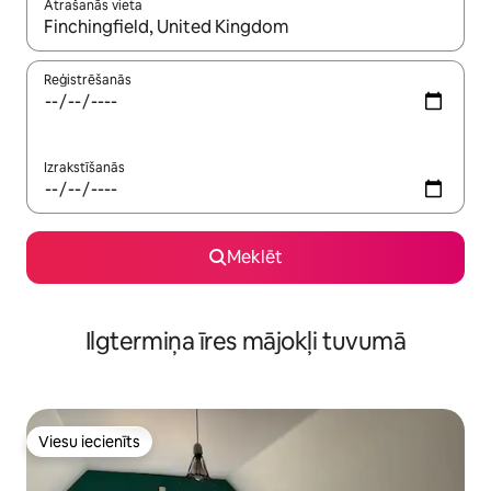
Atrašanās vieta
Kad rezultāti kļūs pieejami, izmantojiet bultiņu uz augšu un uz le
Reģistrēšanās
Izrakstīšanās
Meklēt
Ilgtermiņa īres mājokļi tuvumā
Viesu iecienīts
Viesu iecienīts