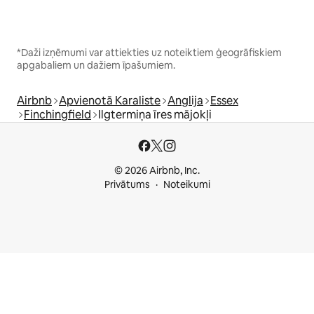
*Daži izņēmumi var attiekties uz noteiktiem ģeogrāfiskiem
apgabaliem un dažiem īpašumiem.
Airbnb
Apvienotā Karaliste
Anglija
Essex
Finchingfield
Ilgtermiņa īres mājokļi
© 2026 Airbnb, Inc.
Privātums
Noteikumi