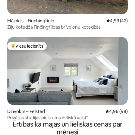
Mājoklis – Finchingfield
Vidējais vērtē
4,93 (42)
Zīļu kotedža Finčingfīldas brīvdienu kotedžās
Viesu iecienīts
Populārs viesu iecienīts mājoklis
Dzīvoklis – Felsted
Vidējais vērtē
4,96 (98)
Privātas studijas pielikums idilliskā valstī
Ērtības kā mājās un lieliskas cenas par
mēnesi