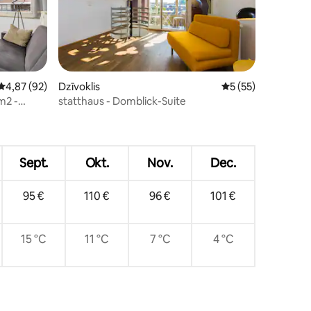
Vidējais vērtējums: 4,87 no 5, atsauksmju skaits: 92
4,87 (92)
Dzīvoklis
Vidējais vērtējums:
5 (55)
m2 -
statthaus - Domblick-Suite
its: 20
 kājām
Sept.
Okt.
Nov.
Dec.
95 €
110 €
96 €
101 €
15 °C
11 °C
7 °C
4 °C