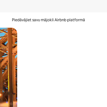
Piedāvājiet savu mājokli Airbnb platformā
to ar pirkstu.