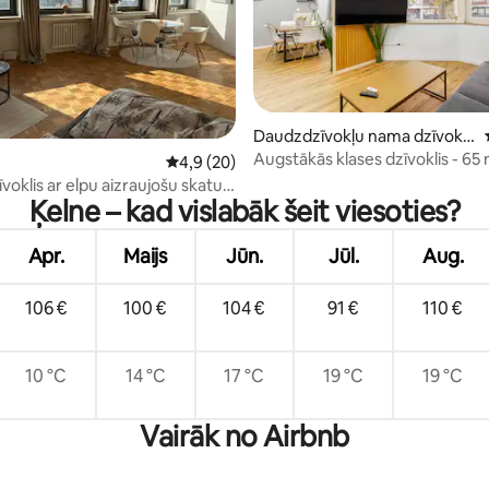
81 no 5, atsauksmju skaits: 21
Daudzdzīvokļu nama dzīvokli
s
Augstākās klases dzīvoklis - 65 
Vidējais vērtējums: 4,9 no 5, atsauksmju ska
4,9 (20)
gadatirgus, katedrāle un Reina
īvoklis ar elpu aizraujošu skatu
Ķelne – kad vislabāk šeit viesoties?
Apr.
Maijs
Jūn.
Jūl.
Aug.
106 €
100 €
104 €
91 €
110 €
10 °C
14 °C
17 °C
19 °C
19 °C
Vairāk no Airbnb