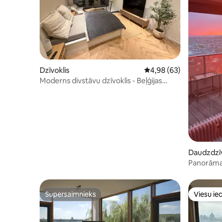
Dzīvoklis
Vidējais vērtējums: 4,9
4,98 (63)
Moderns divstāvu dzīvoklis - Beļģijas
kvartāls - lieliska atrašanās vieta!
Daudzdzīv
s
Panorāma 
Supersaimnieks
Viesu iec
Supersaimnieks
Viesu iec