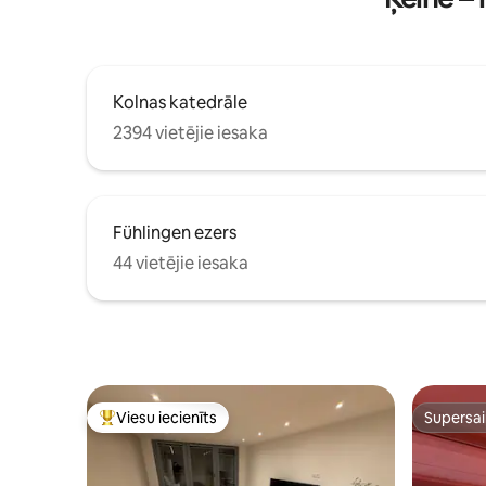
Kolnas katedrāle
2394 vietējie iesaka
Fühlingen ezers
44 vietējie iesaka
Viesu iecienīts
Supersa
Populārs viesu iecienīts mājoklis
Supersa