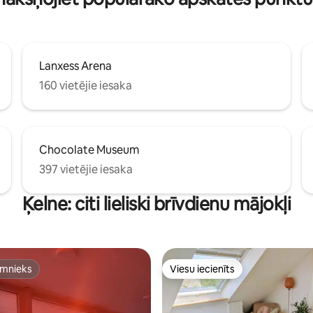
Lanxess Arena
160 vietējie iesaka
Chocolate Museum
397 vietējie iesaka
Ķelne: citi lieliski brīvdienu mājokļi
imnieks
Viesu iecienīts
imnieks
Viesu iecienīts