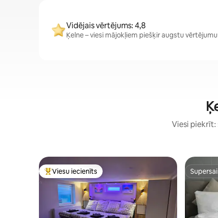
Vidējais vērtējums: 4,8
Ķelne – viesi mājokļiem piešķir augstu vērtējumu: 
Ķe
Viesi piekrīt
Viesu iecienīts
Supersa
Populārs viesu iecienīts mājoklis
Supersa