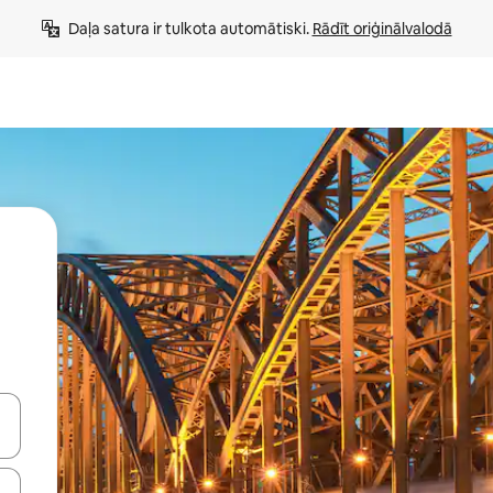
Daļa satura ir tulkota automātiski. 
Rādīt oriģinālvalodā
 augšu un uz leju vai izpētiet tos, pieskaroties ekrānam vai pavelkot pa 