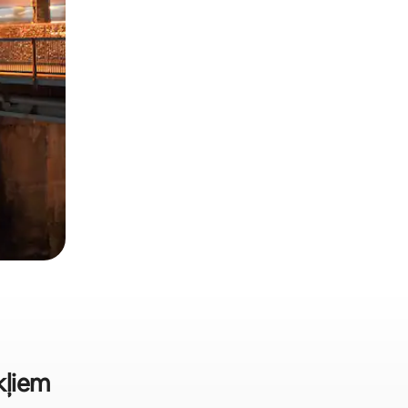
okļiem