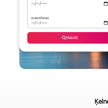
Izrakstīšanās
Meklēt
Ķelne