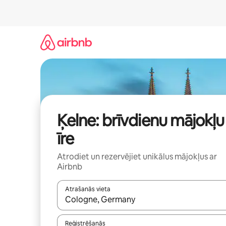
Aizvērt
un
iet
uz
saturu
Ķelne: brīvdienu mājokļu
īre
Atrodiet un rezervējiet unikālus mājokļus ar
Airbnb
Atrašanās vieta
Kad rezultāti kļūs pieejami, izmantojiet bultiņu uz
Reģistrēšanās