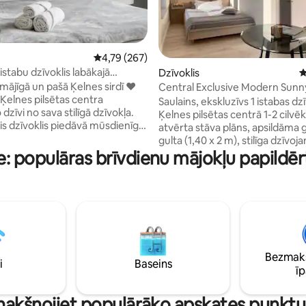
Vidējais vērtējums: 4,79 no 5, atsauksmju skai
4,79 (267)
sistabu dzīvoklis labākajā
Dzīvoklis
V
5 no 5, atsauksmju skaits: 22
 vietā + balkons
mājīgā un pašā Ķelnes sirdī ❤️
Central Exclusive Modern Sunn
 Ķelnes pilsētas centra
līdz katedrālei
Saulains, ekskluzīvs 1 istabas dzī
dzīvi no sava stilīgā dzīvokļa.
Ķelnes pilsētas centrā 1-2 cilvē
ais dzīvoklis piedāvā mūsdienīgu
atvērta stāva plāns, apsildāma g
lielisku atrašanās vietu un
gulta (1,40 x 2 m), stilīga dzīvo
telpu risinājumus – ideāli
e: populāras brīvdienu mājokļu papildēr
virtuve, augstas kvalitātes ieb
ūsu vajadzībām. Labākā ✅
mēbeles; moderns vannasistaba
 1-5 personas ✅
ar dienas gaismu / ekskluzīvām
ktsmītne Tajā ir ✅ lifts ✅
mēbelēm; ātrs Wi-Fi līdz 100 mb
s ✅
izsmalcināts apgaismojuma dizains 3
pildu ✅ numurs
līdz iepirkšanās ielām, restorā
bāriem pie sliekšņa, 800 metru 
avošanas/ēšanas zona ✅ Veļas
katedrālei, automaģistrāles A57
 mašīna ar žāvētāju
Bezmaks
automašīnu 5 minūšu laikā. Rezervācijas
i
Baseins
ī
vismaz 90 dienas pēc pieprasīj
 nakšņojiet populārāko apskates punkt