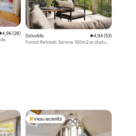
Vidējais vērtējums: 4,96 no 5, atsauksmju skaits: 28
4,96 (28)
Dzīvoklis
Vidējais vērtējums: 4,
4,94 (53)
lis
Forest Retreat: Serene 160m2 ar skatu
uz mežu
its: 82
Viesu iecienīts
Populārs viesu iecienīts mājoklis