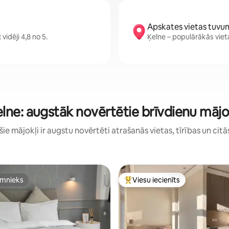
Apskates vietas tuvu
vidēji 4,8 no 5.
Ķelne – populārākās vie
lne: augstāk novērtētie brīvdienu mājo
: šie mājokļi ir augstu novērtēti atrašanās vietas, tīrības un citā
imnieks
Viesu iecienīts
imnieks
Populārs viesu iecienīts mājokli