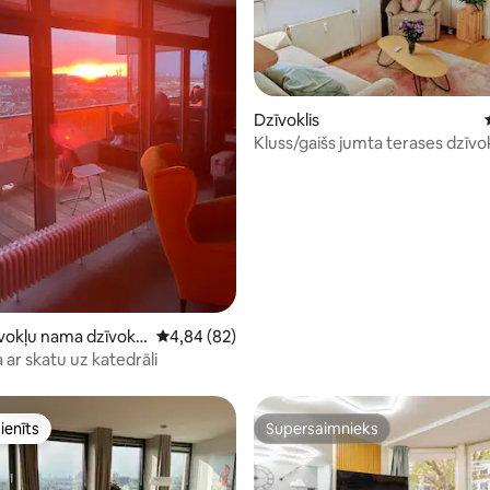
Dzīvoklis
Kluss/gaišs jumta terases dzīvok
8 no 5, atsauksmju skaits: 63
okļu nama dzīvokli
Vidējais vērtējums: 4,84 no 5, atsauksmju ska
4,84 (82)
ar skatu uz katedrāli
ienīts
Supersaimnieks
ienīts
Supersaimnieks