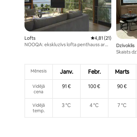
Lofts
Vidējais vērtējums: 4,
4,81 (21)
NOOQA: ekskluzīvs lofta penthauss ar
Dzīvoklis
skatu uz Reinu
Skaists dz
uz Ķelni
Mēnesis
Janv.
Febr.
Marts
91 €
100 €
90 €
Vidējā
cena
3 °C
4 °C
7 °C
Vidējā
temp.