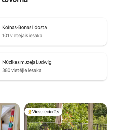
Kolnas-Bonas lidosta
101 vietējais iesaka
Mūzikas muzejs Ludwig
380 vietējie iesaka
Viesu iecienīts
Populārs viesu iecienīts mājoklis