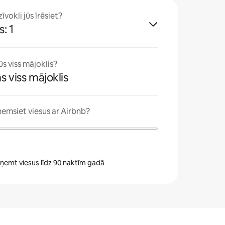
vokli jūs īrēsiet?
: 1
ūs viss mājoklis?
ms viss mājoklis
ņemsiet viesus ar Airbnb?
zņemt viesus līdz 90 naktīm gadā