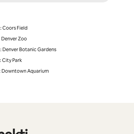
z: Coors Field
z: Denver Zoo
dz: Denver Botanic Gardens
: City Park
īdz: Downtown Aquarium