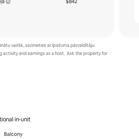
ļā
$842
nātu vairāk, sazinieties ar īpašuma pārvaldītāju.
 activity and earnings as a host. Ask the property for
ional in-unit
Balcony