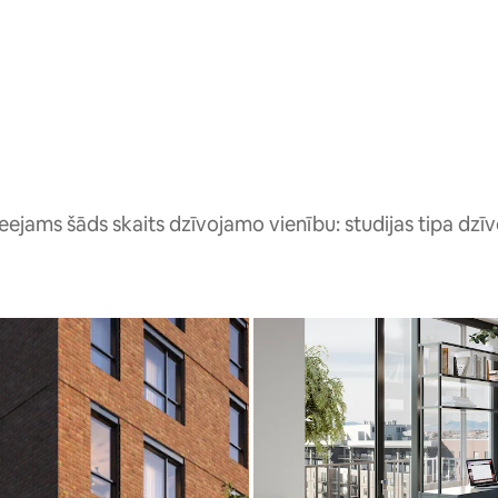
eejams šāds skaits dzīvojamo vienību: studijas tipa dzīv