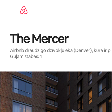
Aizvērt
un
iet
uz
saturu
The Mercer
Airbnb draudzīgo dzīvokļu ēka (Denver), kurā ir pi
Guļamistabas: 1