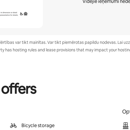
Vidējie ieņēmumi
nedē
tības var tikt mainītas. Var tikt piemērotas papildu nodevas. Lai uzzi
ty has hosting rules and lease provisions that may impact your hosting
 offers
Opt
Bicycle storage