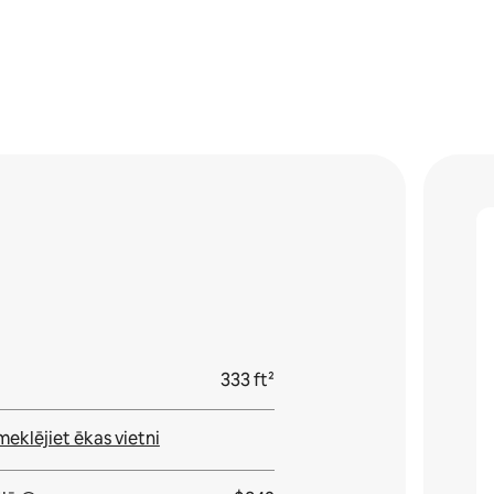
333 ft²
meklējiet ēkas vietni