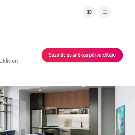
Sazināties ar ēkas pārvaldītāju
oklis un