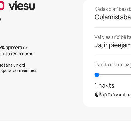
0
viesu
Kādas platības dzī
b
Guļamistabas
Vai viesu rīcībā b
Jā, ir pieeja
5%
apmērā
no
oguļota ieņēmumu
Uz cik naktīm uz
ēšana un citi
 gaitā var mainīties.
1 nakts
Šajā ēkā varat u