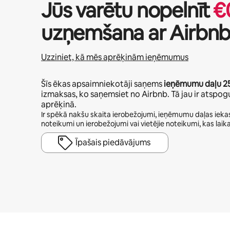
Jūs varētu nopelnīt
€
uzņemšana ar Airbn
Uzziniet, kā mēs aprēķinām ieņēmumus
Šīs ēkas apsaimniekotāji saņems
ieņēmumu daļu
2
izmaksas, ko saņemsiet no Airbnb. Tā jau ir atsp
aprēķinā.
Ir spēkā nakšu skaita ierobežojumi, ieņēmumu daļas iekas
noteikumi un ierobežojumi vai vietējie noteikumi, kas laika
Īpašais piedāvājums
Jūsu potenciālie ieņēmumi ir €978 mēnesī