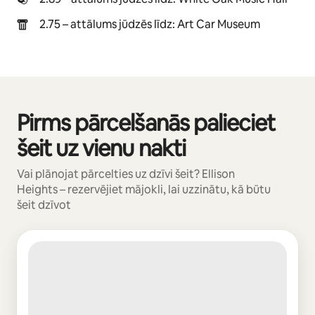
2.75 – attālums jūdzēs līdz: Art Car Museum
Pirms pārcelšanās palieciet
Rāda: 0 no 0
šeit uz vienu nakti
Vai plānojat pārcelties uz dzīvi šeit? Ellison
Heights – rezervējiet mājokli, lai uzzinātu, kā būtu
šeit dzīvot