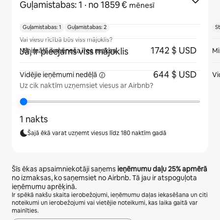
Guļamistabas: 1
· no 1859 €
mēnesī
Guļamistabas: 1
Guļamistabas: 2
St
Vai viesu rīcībā būs viss mājoklis?
1742 $ USD
Jā, ir pieejams viss mājoklis
Minimālā ikmēneša īres maksa
Mi
644 $ USD
Vidējie ieņēmumi
nedēļā
Vi
Uz cik naktīm uzņemsiet viesus ar Airbnb?
1 nakts
Šajā ēkā varat uzņemt viesus līdz 180 naktīm gadā
Šīs ēkas apsaimniekotāji saņems
ieņēmumu daļu
25%
apmērā
no izmaksas, ko saņemsiet no Airbnb. Tā jau ir atspoguļota
ieņēmumu aprēķinā.
Ir spēkā nakšu skaita ierobežojumi, ieņēmumu daļas iekasēšana un citi
noteikumi un ierobežojumi vai vietējie noteikumi, kas laika gaitā var
mainīties.