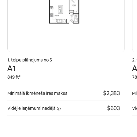
1. telpu plānojums no 5
2.
A1
A
849 ft²
78
$2,383
Minimālā ikmēneša īres maksa
Mi
$603
Vidējie ieņēmumi
nedēļā
Vi