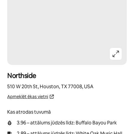
Northside
510 W 20th St, Houston, TX 77008, USA
Apmeklēt ēkas vietni
Kas atrodas tuvumā
3.96 – attālums jūdzēs līdz: Buffalo Bayou Park
2.89 – attālums jūdzēs līdz: White Oak Music Hall