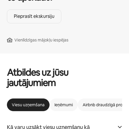
Pieprasīt ekskursiju
Vienlīdzīgas mājokļu iespējas
Atbildes uz jūsu
jautājumiem
Viesu uzņemšana
Ieņēmumi
Airbnb draudzīgā prog
Kā varu uzsākt viesu uzņemšanu kā