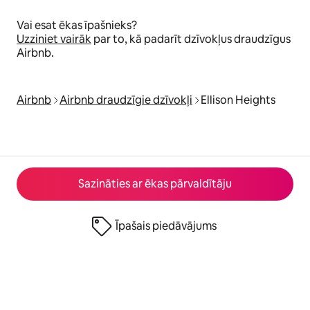
Vai esat ēkas īpašnieks?
Uzziniet vairāk
par to, kā padarīt dzīvokļus draudzīgus
Airbnb.
Airbnb
Airbnb draudzīgie dzīvokļi
Ellison Heights
Sazināties ar ēkas pārvaldītāju
Īpašais piedāvājums