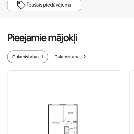
Īpašais piedāvājums
Jūsu potenciālie ieņēmumi ir €522 mēnesī
Pieejamie mājokļi
Guļamistabas: 1
Guļamistabas: 2