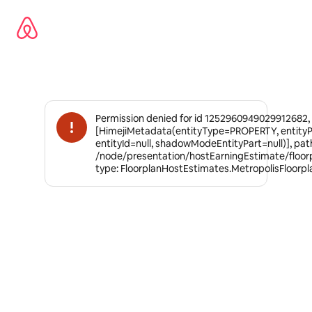
Aizvērt
un
iet
uz
saturu
Permission denied for id 1252960949029912682,
[HimejiMetadata(entityType=PROPERTY, entity
entityId=null, shadowModeEntityPart=null)], pat
/node/presentation/hostEarningEstimate/floor
type: FloorplanHostEstimates.MetropolisFloorp