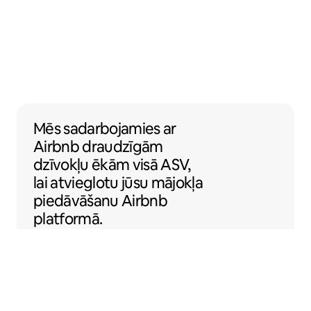
Mēs sadarbojamies ar Airbnb draudzīgām d
Mēs sadarbojamies
ar
Airbnb draudzīgām
dzīvokļu ēkām visā ASV,
lai atvieglotu jūsu mājokļa
piedāvāšanu Airbnb
platformā.
Sentral Apartments
Denvera, Kolorādo