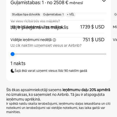
Guļamistabas: 1
· no 2508 €
mēnesī
Studijas tipa dzīvoklis
Guļamistabas: 1
+ VĒL
G
Vai viesu rīcībā būs viss mājoklis?
1739 $ USD
Jā, ir pieejams viss mājoklis
Minimālā ikmēneša īres maksa
Mi
751 $ USD
Vidējie ieņēmumi
nedēļā
Vi
Uz cik naktīm uzņemsiet viesus ar Airbnb?
1 nakts
Šajā ēkā varat uzņemt viesus līdz 90 naktīm gadā
Šīs ēkas apsaimniekotāji saņems
ieņēmumu daļu
20%
apmērā
no izmaksas, ko saņemsiet no Airbnb. Tā jau ir atspoguļota
ieņēmumu aprēķinā.
Ir spēkā nakšu skaita ierobežojumi, ieņēmumu daļas iekasēšana un citi
noteikumi un ierobežojumi vai vietējie noteikumi, kas laika gaitā var
mainīties.