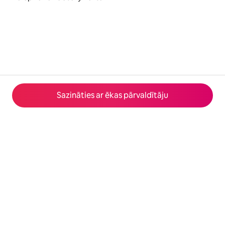
Sazināties ar ēkas pārvaldītāju
© 2026 Airbnb, Inc.
Privātums
·
Noteikumi
·
Informācija par uzņēmumu