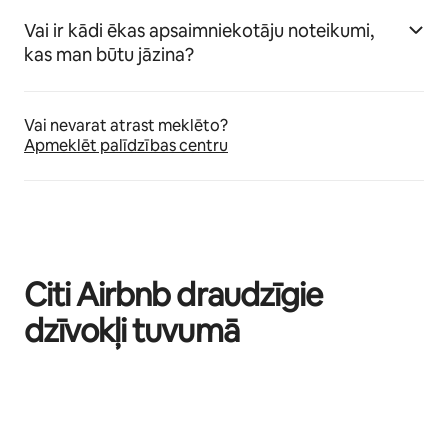
Vai ir kādi ēkas apsaimniekotāju noteikumi,
kas man būtu jāzina?
Vai nevarat atrast meklēto?
Apmeklēt palīdzības centru
Citi Airbnb draudzīgie
dzīvokļi tuvumā
Rāda: 0 no 0