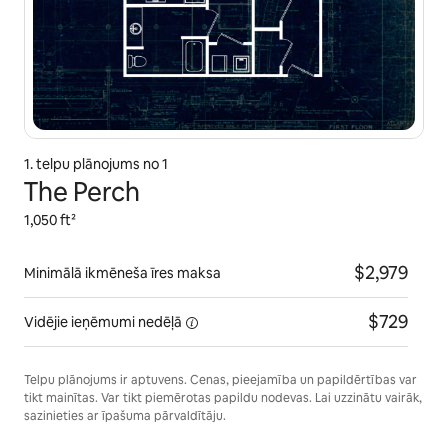
1. telpu plānojums no 1
The Perch
1,050 ft²
$2,979
Minimālā ikmēneša īres maksa
$729
Vidējie ieņēmumi
nedēļā
Telpu plānojums ir aptuvens. Cenas, pieejamība un papildērtības var
tikt mainītas. Var tikt piemērotas papildu nodevas. Lai uzzinātu vairāk,
sazinieties ar īpašuma pārvaldītāju.