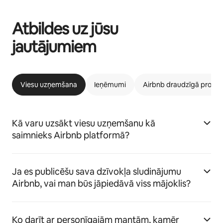
Atbildes uz jūsu
jautājumiem
Viesu uzņemšana
Ieņēmumi
Airbnb draudzīgā prog
Kā varu uzsākt viesu uzņemšanu kā
saimnieks Airbnb platformā?
Ja es publicēšu sava dzīvokļa sludinājumu
Airbnb, vai man būs jāpiedāvā viss mājoklis?
Ko darīt ar personīgajām mantām, kamēr