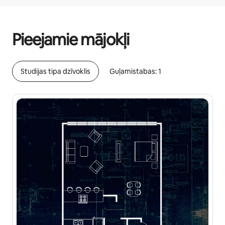
Jūsu potenciālie ieņēmumi ir €693 mēnesī
Pieejamie mājokļi
Studijas tipa dzīvoklis
Guļamistabas: 1