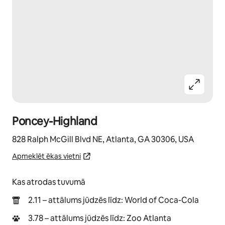
Poncey-Highland
828 Ralph McGill Blvd NE, Atlanta, GA 30306, USA
Apmeklēt ēkas vietni
Kas atrodas tuvumā
2.11 – attālums jūdzēs līdz: World of Coca-Cola
3.78 – attālums jūdzēs līdz: Zoo Atlanta