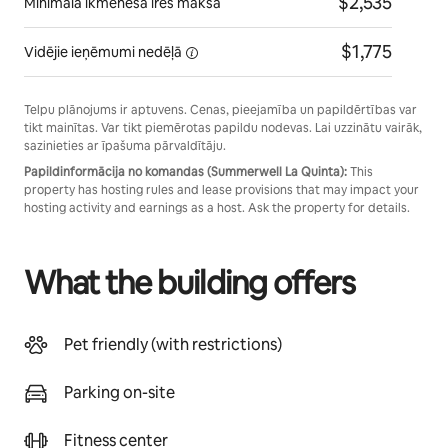
$2,535
Minimālā ikmēneša īres maksa
$1,775
Vidējie ieņēmumi
nedēļā
Telpu plānojums ir aptuvens. Cenas, pieejamība un papildērtības var
tikt mainītas. Var tikt piemērotas papildu nodevas. Lai uzzinātu vairāk,
sazinieties ar īpašuma pārvaldītāju.
Papildinformācija no komandas (Summerwell La Quinta):
This
property has hosting rules and lease provisions that may impact your
hosting activity and earnings as a host. Ask the property for details.
What the building offers
Pet friendly (with restrictions)
Parking on-site
Fitness center