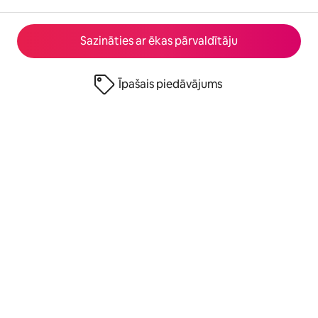
Sazināties ar ēkas pārvaldītāju
Īpašais piedāvājums
© 2026 Airbnb, Inc.
Privātums
·
Noteikumi
·
Informācija par uzņēmumu