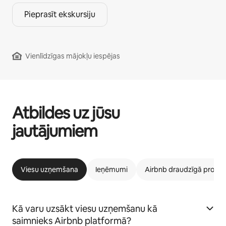
Pieprasīt ekskursiju
Vienlīdzīgas mājokļu iespējas
Atbildes uz jūsu
jautājumiem
Viesu uzņemšana
Ieņēmumi
Airbnb draudzīgā prog
Kā varu uzsākt viesu uzņemšanu kā
saimnieks Airbnb platformā?