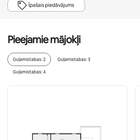
Īpašais piedāvājums
Jūsu potenciālie ieņēmumi ir €1535 mēnesī
Pieejamie mājokļi
Guļamistabas: 2
Guļamistabas: 3
Guļamistabas: 4