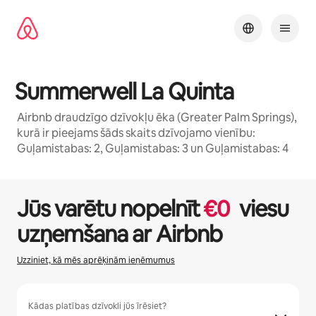
Aizvērt
un
iet
uz
saturu
Summerwell La Quinta
Airbnb draudzīgo dzīvokļu ēka (Greater Palm Springs),
kurā ir pieejams šāds skaits dzīvojamo vienību:
Guļamistabas: 2, Guļamistabas: 3 un Guļamistabas: 4
1 / 27
Rāda: 0 no 0
Jūs varētu nopelnīt
€
0
viesu
uzņemšana ar Airbnb
Uzziniet, kā mēs aprēķinām ieņēmumus
Kādas platības dzīvokli jūs īrēsiet?