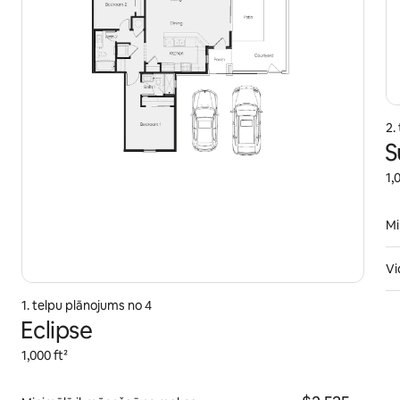
2.
S
1,
Mi
Vi
1. telpu plānojums no 4
Eclipse
1,000 ft²