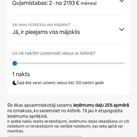
Guļamistabas: 2
· no 2193 €
mēnesī
Vai viesu rīcībā būs viss mājoklis?
Jā, ir pieejams viss mājoklis
Uz cik naktīm uzņemsiet viesus ar Airbnb?
1 nakts
Šajā ēkā varat uzņemt viesus līdz 120 naktīm gadā
Šīs ēkas apsaimniekotāji saņems
ieņēmumu daļu
25%
apmērā
no izmaksas, ko saņemsiet no Airbnb. Tā jau ir atspoguļota
ieņēmumu aprēķinā.
Ir spēkā nakšu skaita ierobežojumi, ieņēmumu daļas iekasēšana un citi
noteikumi un ierobežojumi vai vietējie noteikumi, kas laika gaitā var
mainīties.