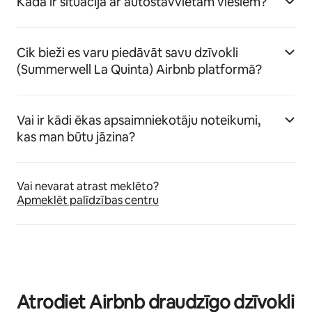
Kāda ir situācija ar autostāvvietām viesiem?
Cik bieži es varu piedāvāt savu dzīvokli
(Summerwell La Quinta) Airbnb platformā?
Vai ir kādi ēkas apsaimniekotāju noteikumi,
kas man būtu jāzina?
Vai nevarat atrast meklēto?
Apmeklēt palīdzības centru
Atrodiet Airbnb draudzīgo dzīvokli