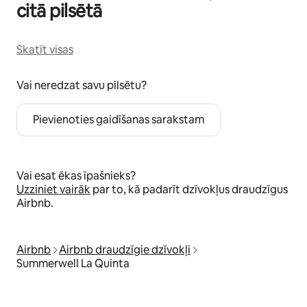
citā pilsētā
Skatīt visas
Vai neredzat savu pilsētu?
Pievienoties gaidīšanas sarakstam
Vai esat ēkas īpašnieks?
Uzziniet vairāk
par to, kā padarīt dzīvokļus draudzīgus
Airbnb.
Airbnb
Airbnb draudzīgie dzīvokļi
Summerwell La Quinta