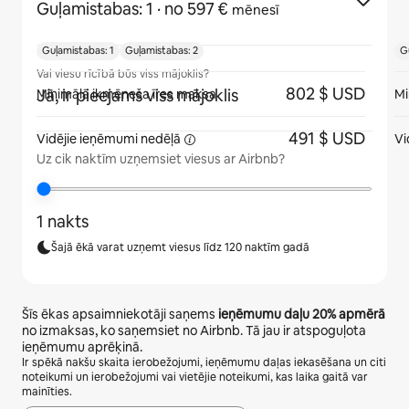
Guļamistabas: 1
· no 597 €
mēnesī
Guļamistabas: 1
Guļamistabas: 2
G
Vai viesu rīcībā būs viss mājoklis?
802 $ USD
Jā, ir pieejams viss mājoklis
Minimālā ikmēneša īres maksa
Mi
491 $ USD
Vidējie ieņēmumi
nedēļā
Vi
Uz cik naktīm uzņemsiet viesus ar Airbnb?
1 nakts
Šajā ēkā varat uzņemt viesus līdz 120 naktīm gadā
Šīs ēkas apsaimniekotāji saņems
ieņēmumu daļu
20%
apmērā
no izmaksas, ko saņemsiet no Airbnb. Tā jau ir atspoguļota
ieņēmumu aprēķinā.
Ir spēkā nakšu skaita ierobežojumi, ieņēmumu daļas iekasēšana un citi
noteikumi un ierobežojumi vai vietējie noteikumi, kas laika gaitā var
mainīties.