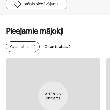
Īpašais piedāvājums
Jūsu potenciālie ieņēmumi ir €422 mēnesī
Pieejamie mājokļi
Guļamistabas: 1
Guļamistabas: 2
Attēls nav
pieejams