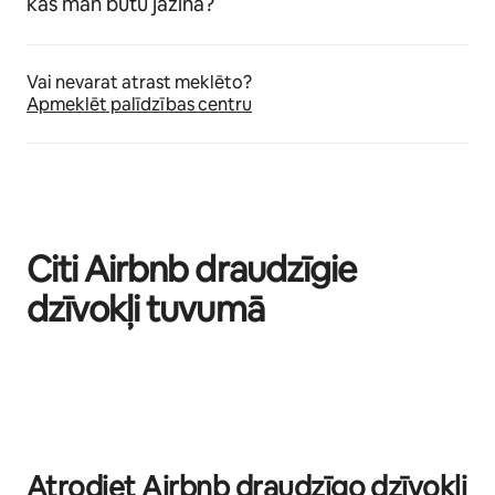
kas man būtu jāzina?
Vai nevarat atrast meklēto?
Apmeklēt palīdzības centru
Citi Airbnb draudzīgie
dzīvokļi tuvumā
Rāda: 0 no 0
Atrodiet Airbnb draudzīgo dzīvokli