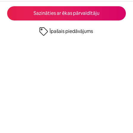
Sazināties ar ēkas pārvaldītāju
Īpašais piedāvājums
© 2026 Airbnb, Inc.
Privātums
·
Noteikumi
·
Informācija par uzņēmumu