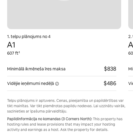
1. telpu plānojums no 4
2.
A1
A
607 ft²
60
$838
Minimālā ikmēneša īres maksa
Mi
$486
Vidējie ieņēmumi
nedēļā
Vi
Telpu plānojums ir aptuvens. Cenas, pieejamība un papildērtības var
tikt mainītas. Var tikt piemērotas papildu nodevas. Lai uzzinātu vairāk,
sazinieties ar īpašuma pārvaldītāju.
Papildinformācija no komandas (3 Corners North):
This property has
hosting rules and lease provisions that may impact your hosting
activity and earnings as a host. Ask the property for details.