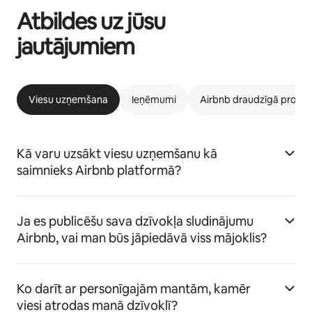
Atbildes uz jūsu
jautājumiem
Viesu uzņemšana
Ieņēmumi
Airbnb draudzīgā prog
Kā varu uzsākt viesu uzņemšanu kā
saimnieks Airbnb platformā?
Ja es publicēšu sava dzīvokļa sludinājumu
Airbnb, vai man būs jāpiedāvā viss mājoklis?
Ko darīt ar personīgajām mantām, kamēr
viesi atrodas manā dzīvoklī?