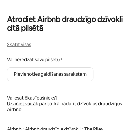
Atrodiet Airbnb draudzīgo dzīvokli
citā pilsētā
Skatīt visas
Vai neredzat savu pilsētu?
Pievienoties gaidīšanas sarakstam
Vai esat ēkas īpašnieks?
Uzziniet vairāk
par to, kā padarīt dzīvokļus draudzīgus
Airbnb.
Airbnb
Airbnb draudzīgie dzīvokļi
The Riley