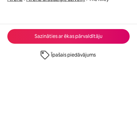
Sazināties ar ēkas pārvaldītāju
Īpašais piedāvājums
© 2026 Airbnb, Inc.
Privātums
·
Noteikumi
·
Informācija par uzņēmumu