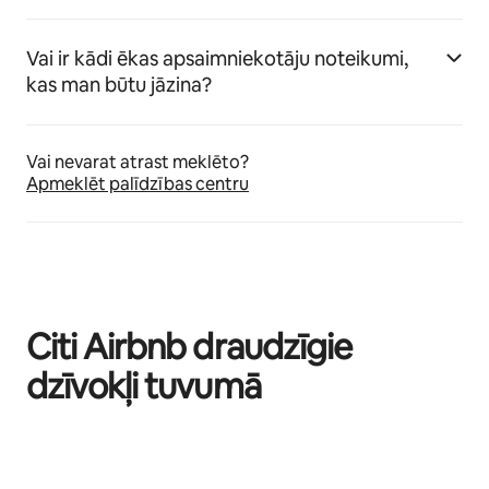
Vai ir kādi ēkas apsaimniekotāju noteikumi,
kas man būtu jāzina?
Vai nevarat atrast meklēto?
Apmeklēt palīdzības centru
Citi Airbnb draudzīgie
dzīvokļi tuvumā
Rāda: 0 no 0