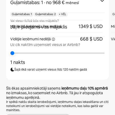
Guļamistabas: 1
· no 968 €
mēnesī
Guļamistabas: 1
Guļamistabas: 2
+ VĒL
G
Vai viesu rīcībā būs viss mājoklis?
1349 $ USD
Jā, ir pieejams viss mājoklis
Minimālā ikmēneša īres maksa
Mi
668 $ USD
Vidējie ieņēmumi
nedēļā
Vi
Uz cik naktīm uzņemsiet viesus ar Airbnb?
1 nakts
Šajā ēkā varat uzņemt viesus līdz 120 naktīm gadā
Šīs ēkas apsaimniekotāji saņems
ieņēmumu daļu
10%
apmērā
no izmaksas, ko saņemsiet no Airbnb. Tā jau ir atspoguļota
ieņēmumu aprēķinā.
Ir spēkā nakšu skaita ierobežojumi, ieņēmumu daļas iekasēšana un citi
noteikumi un ierobežojumi vai vietējie noteikumi, kas laika gaitā var
mainīties.