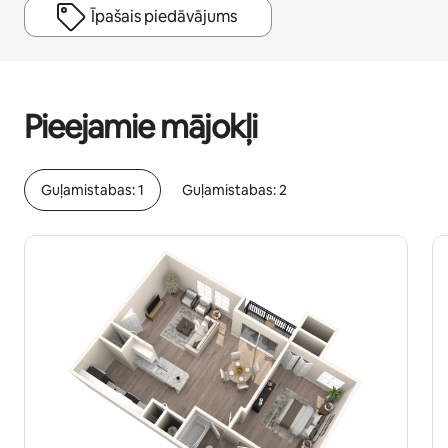
Īpašais piedāvājums
Jūsu potenciālie ieņēmumi ir €641 mēnesī
Pieejamie mājokļi
Guļamistabas: 1
Guļamistabas: 2