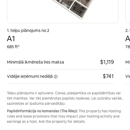
1. telpu plānojums no 2
2.
A1
A
685 ft²
78
$1,119
Minimālā ikmēneša īres maksa
Mi
$741
Vidējie ieņēmumi
nedēļā
Vi
Telpu plānojums ir aptuvens. Cenas, pieejamība un papildērtības var
tikt mainītas. Var tikt piemērotas papildu nodevas. Lai uzzinātu vairāk,
sazinieties ar īpašuma pārvaldītāju.
Papildinformācija no komandas (The Riley):
This property has hosting
rules and lease provisions that may impact your hosting activity and
earnings as a host. Ask the property for details.