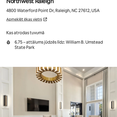
Northwest Raleigh
4800 Waterford Point Dr, Raleigh, NC 27612, USA
Apmeklēt ēkas vietni
Kas atrodas tuvumā
6.75 – attālums jūdzēs līdz: William B. Umstead
State Park