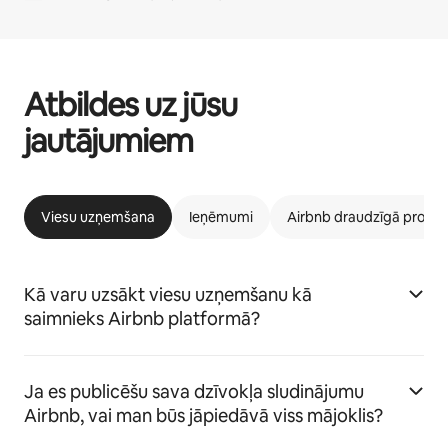
Atbildes uz jūsu
jautājumiem
Viesu uzņemšana
Ieņēmumi
Airbnb draudzīgā prog
Kā varu uzsākt viesu uzņemšanu kā
saimnieks Airbnb platformā?
Ja es publicēšu sava dzīvokļa sludinājumu
Airbnb, vai man būs jāpiedāvā viss mājoklis?