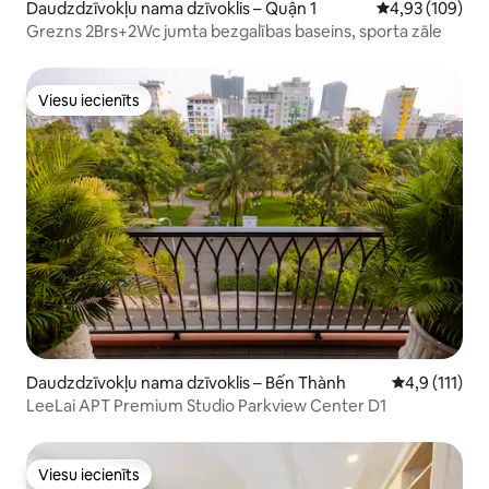
Daudzdzīvokļu nama dzīvoklis – Quận 1
Vidējais vērtēj
4,93 (109)
Grezns 2Brs+2Wc jumta bezgalības baseins, sporta zāle
Viesu iecienīts
Viesu iecienīts
Daudzdzīvokļu nama dzīvoklis – Bến Thành
Vidējais vērt
4,9 (111)
LeeLai APT Premium Studio Parkview Center D1
Viesu iecienīts
Viesu iecienīts