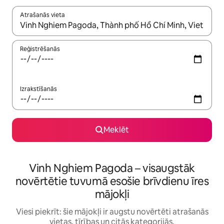
Atrašanās vieta
Kad rezultāti kļūs pieejami, izmantojiet bultiņu uz augšu un uz le
Reģistrēšanās
Izrakstīšanās
Meklēt
Vinh Nghiem Pagoda – visaugstāk
novērtētie tuvumā esošie brīvdienu īres
mājokļi
Viesi piekrīt: šie mājokļi ir augstu novērtēti atrašanās
vietas, tīrības un citās kategorijās.