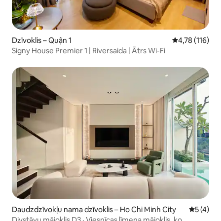
Dzīvoklis – Quận 1
Vidējais vērtē
4,78 (116)
Signy House Premier 1 | Riversaida | Ātrs Wi-Fi
Daudzdzīvokļu nama dzīvoklis – Ho Chi Minh City
Vidējais 
5 (4)
Divstāvu mājoklis D3 · Viesnīcas līmeņa mājoklis, ko