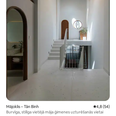
Mājoklis – Tân Bình
Vidējais vērt
4,8 (54)
Burvīga, stilīga vietējā māja ģimenes uzturēšanās vietai