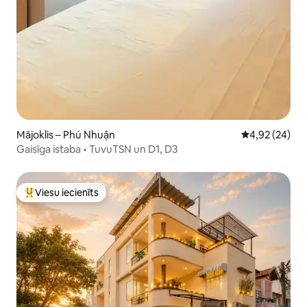
Mājoklis – Phú Nhuận
Vidējais vērtē
4,92 (24)
Gaisīga istaba • TuvuTSN un D1, D3
Viesu iecienīts
Populārs viesu iecienīts mājoklis