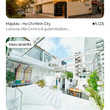
Mājoklis – Ho Chi Minh City
Vidējais vē
5 (23)
Luksusa villa•Centrs•6 guļamistabas•
7 WC•Baseins•Sauna•KTV•Bi-a
Viesu iecienīts
Viesu iecienīts