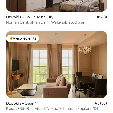
Dzīvoklis – Ho Chi Minh City
Vidējais 
5 (3)
Nomah Central Tân Định | Wabi-sabi studija un
rakstāmgalds
Viesu iecienīts
Populārs viesu iecienīts mājoklis
Dzīvoklis – Quận 1
Vidējais vē
5 (36)
Plašs 2BR#03 servisa dzīvoklis/ikdienas uzkopšana/D1-