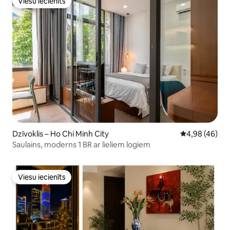
Viesu iecienīts
Viesu iecienīts
Dzīvoklis – Ho Chi Minh City
Vidējais vērtē
4,98 (46)
Saulains, moderns 1 BR ar lieliem logiem
Viesu iecienīts
Viesu iecienīts