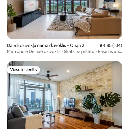
Daudzdzīvokļu nama dzīvoklis – Quận 2
Vidējais vērtēj
4,85 (104)
Metropole Deluxe dzīvoklis • Skats uz pilsētu • Baseins un
sporta zāle
Viesu iecienīts
Viesu iecienīts