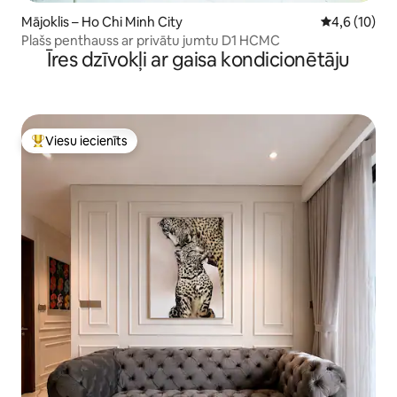
Mājoklis – Ho Chi Minh City
Vidējais vērt
4,6 (10)
Plašs penthauss ar privātu jumtu D1 HCMC
Īres dzīvokļi ar gaisa kondicionētāju
Viesu iecienīts
Populārs viesu iecienīts mājoklis