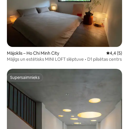
Mājoklis – Ho Chi Minh City
Vidējais vē
4,4 (5)
Mājīgs un estētisks MINI LOFT slēptuve • D1 pilsētas centrs
Supersaimnieks
Supersaimnieks