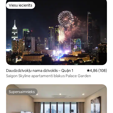
Viesu iecienīts
Viesu iecienīts
Daudzdzīvokļu nama dzīvoklis – Quận 1
Vidējais vērtēj
4,86 (108)
Saigon Skyline apartamenti blakus Palace Garden
Supersaimnieks
Supersaimnieks