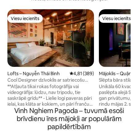
Viesu iecienīts
Viesu iecienīts
Viesu iecienīts
Viesu iecienīts
Lofts – Nguyễn Thái Bình
Vidējais vērtējums: 4,81 no 5, at
4,81 (389)
Mājoklis – Quận 1
Cool Designer dzīvoklis ar satriecošu
Slēpta bāra stila s
Retro detaļas
Alleyway
**Atļauta tikai rokas fotogrāfija vai
Unikāla 60 kvadrāt
videogrāfija: lūdzu, nav tripodu, tie
paslēpta alejā Saig
saskrāpē grīdu** - Lielie logi paveras pāri
gan privātumu, ga
ielai, kas klāta ar kokiem, un pāri franču
rindu mājas 2. stāvā
Vinh Nghiem Pagoda – tuvumā esoši
koloniālās laikmeta arhitektūrai, tikai
BeanThere kafejnīc
dažu soļu attālumā no Vjetnamas
ideāli piemērota v
brīvdienu īres mājokļi ar populārām
dinamiskākās pilsētas sirds. -
stilīga dzīvošana un 
papildērtībām
Apmetieties manā dzīvoklī, kas atrodas
dažu soļu attālumā
3. stāvā ( bez lifta ), klusā, tīrā apkaimē. -
attālumā no slave