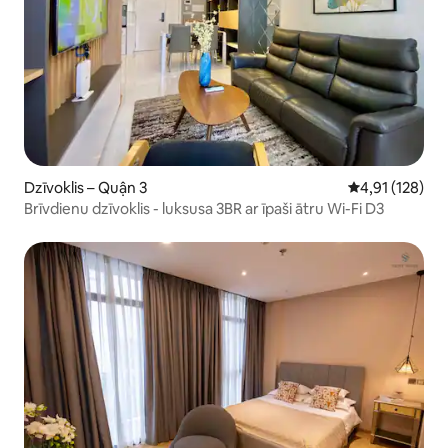
Dzīvoklis – Quận 3
Vidējais vērtēj
4,91 (128)
Brīvdienu dzīvoklis - luksusa 3BR ar īpaši ātru Wi-Fi D3