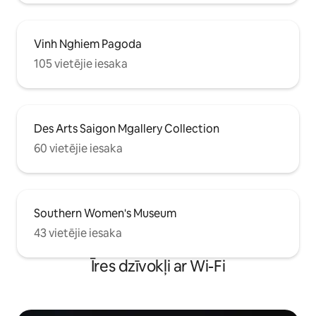
centrālās autoostas un taksometri
atrodas tieši pie jūsu durvīm.
Sagatavojieties iepazīt Saigonu – Tālo
Austrumu pērli!
Vinh Nghiem Pagoda
105 vietējie iesaka
Des Arts Saigon Mgallery Collection
60 vietējie iesaka
Southern Women's Museum
43 vietējie iesaka
Īres dzīvokļi ar Wi-Fi