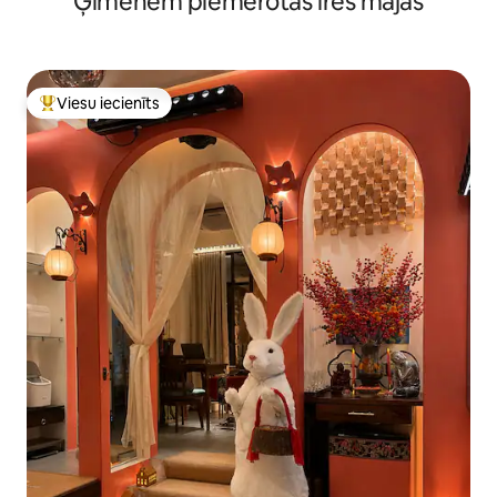
Ģimenēm piemērotas īres mājas
Viesu iecienīts
Populārs viesu iecienīts mājoklis