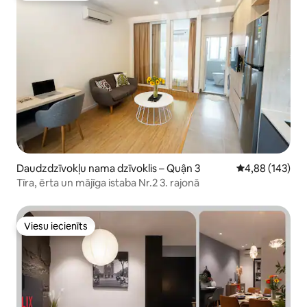
Daudzdzīvokļu nama dzīvoklis – Quận 3
Vidējais vērtēj
4,88 (143)
Tīra, ērta un mājīga istaba Nr.2 3. rajonā
Viesu iecienīts
Viesu iecienīts