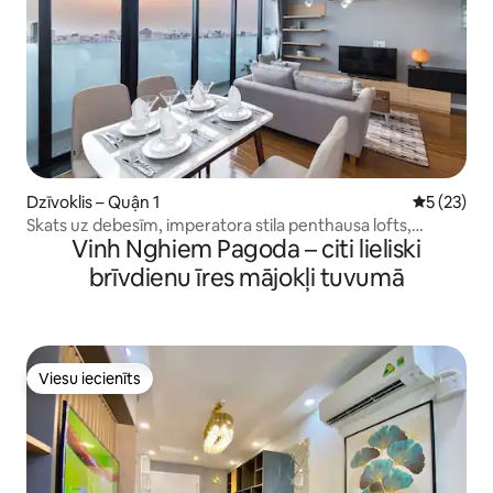
Dzīvoklis – Quận 1
Vidējais vē
5 (23)
Skats uz debesīm, imperatora stila penthausa lofts,
Vinh Nghiem Pagoda – citi lieliski
balkons, baseins
brīvdienu īres mājokļi tuvumā
Viesu iecienīts
Viesu iecienīts