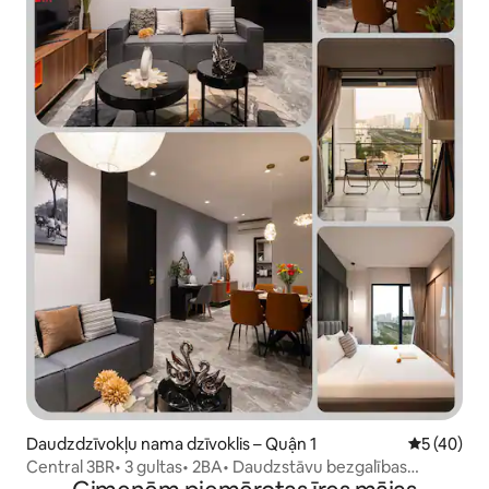
Daudzdzīvokļu nama dzīvoklis – Quận 1
Vidējais vē
5 (40)
Central 3BR• 3 gultas• 2BA• Daudzstāvu bezgalības
baseins