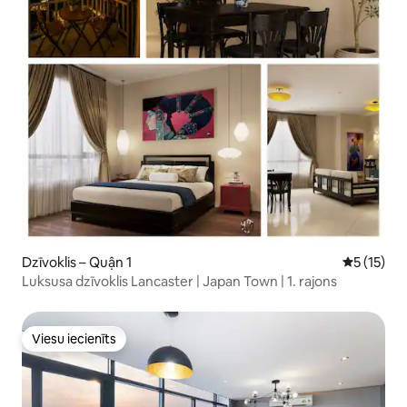
Dzīvoklis – Quận 1
Vidējais v
5 (15)
Luksusa dzīvoklis Lancaster | Japan Town | 1. rajons
Viesu iecienīts
Viesu iecienīts