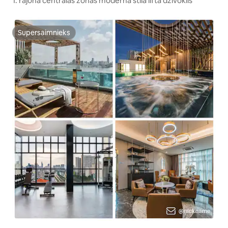
1. rajona centrālās zonas modernā stila lifta dzīvoklis
Supersaimnieks
Supersaimnieks