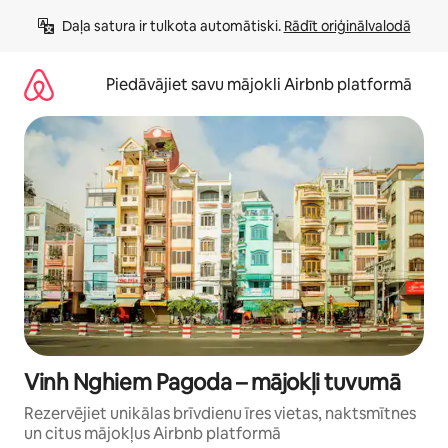
Aizvērt
Daļa satura ir tulkota automātiski. 
Rādīt oriģinālvalodā
un
iet
uz
Piedāvājiet savu mājokli Airbnb platformā
saturu
Vinh Nghiem Pagoda – mājokļi tuvumā
Rezervējiet unikālas brīvdienu īres vietas, naktsmītnes
un citus mājokļus Airbnb platformā