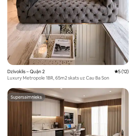
Dzīvoklis – Quận 2
Vidējais v
5 (12)
Luxury Metropole 1BR, 65m2 skats uz Cau Ba Son
Supersaimnieks
Supersaimnieks