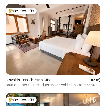
HCMC
Viesu iecienīts
Populārs viesu iecienīts mājoklis
Dzīvoklis – Ho Chi Minh City
Vidējais 
5 (5)
Boutique Heritage studijas tipa dzīvoklis + balkons ar skatu
uz pilsētas centru
Viesu iecienīts
Populārs viesu iecienīts mājoklis