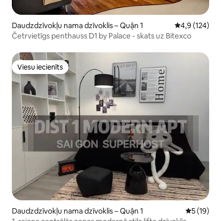
Daudzdzīvokļu nama dzīvoklis – Quận 1
Vidējais vērtē
4,9 (124)
Četrvietīgs penthauss D1 by Palace - skats uz Bitexco
Viesu iecienīts
Viesu iecienīts
Daudzdzīvokļu nama dzīvoklis – Quận 1
Vidējais v
5 (19)