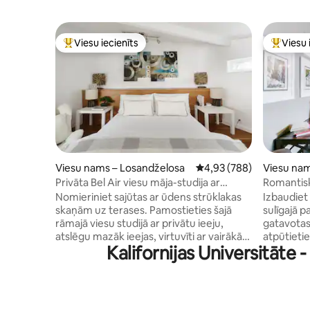
Viesu iecienīts
Viesu 
Populārs viesu iecienīts mājoklis
Populārs 
Viesu nams – Losandželosa
Vidējais vērtējums: 4,93
4,93 (788)
Viesu nam
Privāta Bel Air viesu māja-studija ar
Romantisk
autostāvvietu
pagalmu 
Nomieriniet sajūtas ar ūdens strūklakas
Izbaudiet 
skaņām uz terases. Pamostieties šajā
sulīgajā 
rāmajā viesu studijā ar privātu ieeju,
gatavotas 
atslēgu mazāk ieejas, virtuvīti ar vairākām
atpūtietie
Kalifornijas Universitāte
papildu papildērtībām un piekļuvi kopīgai
Beverlihilsa
āra atpūtas telpai ar grila ēdamzonu.
pārbūvēts
Veļas mazgājamā mašīna un žāvētājs ir
viesu nams. bēniņu guļamistaba
pieejami pēc pieprasījuma. Ārpus ielas
augšstāvā
autostāvvieta uz ielas ir bagātīga un bez
skapi. Dzīvojamā istaba lejā ar