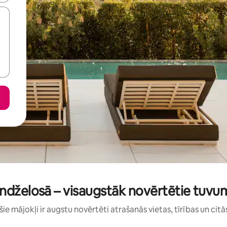
sandželosā – visaugstāk novērtētie tuvum
: šie mājokļi ir augstu novērtēti atrašanās vietas, tīrības un citā