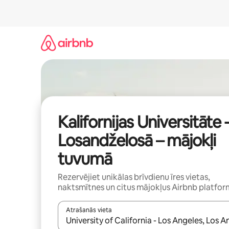
Aizvērt
un
iet
uz
saturu
Kalifornijas Universitāte 
Losandželosā – mājokļi
tuvumā
Rezervējiet unikālas brīvdienu īres vietas,
naktsmītnes un citus mājokļus Airbnb platfo
Atrašanās vieta
Kad rezultāti kļūs pieejami, izmantojiet bultiņu uz