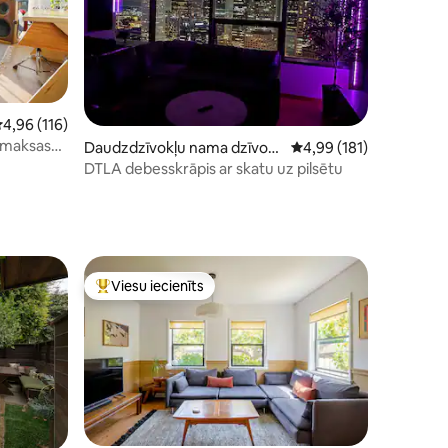
ts: 417
idējais vērtējums: 4,96 no 5, atsauksmju skaits: 116
4,96 (116)
ezmaksas
Daudzdzīvokļu nama dzīvokli
Vidējais vērtējums: 4,9
4,99 (181)
s – Vernon
DTLA debesskrāpis ar skatu uz pilsētu
Viesu iecienīts
Populārs viesu iecienīts mājoklis