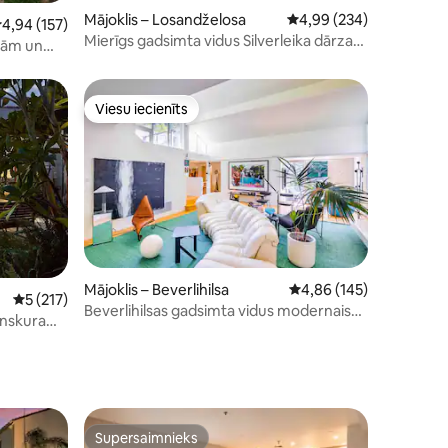
ts: 332
Mājoklis – Losandželosa
Vidējais vērtējums: 4,9
4,99 (234)
idējais vērtējums: 4,94 no 5, atsauksmju skaits: 157
4,94 (157)
Mierīgs gadsimta vidus Silverleika dārza
abām un
dzīvoklis
tālu no
Viesu iecienīts
s
Viesu iecienīts
ts: 208
Mājoklis – Beverlihilsa
Vidējais vērtējums: 4,8
4,86 (145)
Vidējais vērtējums: 5 no 5, atsauksmju skaits: 217
5 (217)
Beverlihilsas gadsimta vidus modernais
unskura
kanjons
Supersaimnieks
Supersaimnieks