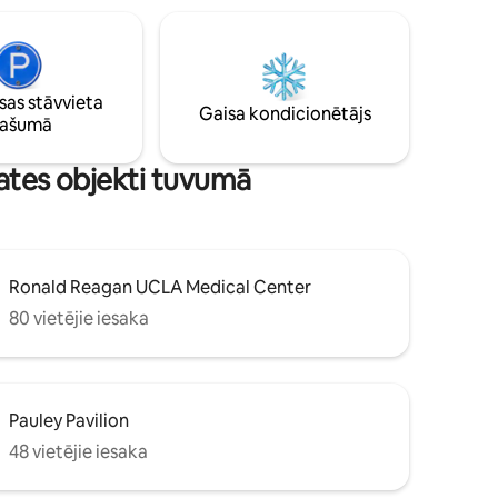
 līmeņa
Wi-Fi un virtuvīte. Pastaigas attālumā līdz
gleznainām pārgājienu takām vai īsā
vēlu,
brauciena attālumā līdz pludmalei.
Pievienots galvenajai rezidencei, bet
as stāvvieta
ātpēdas.
pilnīgi atsevišķs, bez kopīgām sienām.
Gaisa kondicionētājs
pašumā
skates objekti tuvumā
Ronald Reagan UCLA Medical Center
80 vietējie iesaka
Pauley Pavilion
48 vietējie iesaka