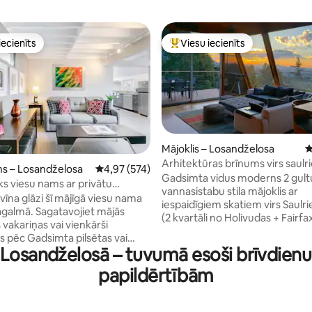
iecienīts
Viesu iecienīts
viesu iecienīts mājoklis
Populārs viesu iecienīts mājokli
Mājoklis – Losandželosa
V
Arhitektūras brīnums virs saulri
 no 5, atsauksmju skaits: 788
s – Losandželosa
Vidējais vērtējums: 4,97 no 5, atsauksmju skai
4,97 (574)
WeHo ar/ Big View
Gadsimta vidus moderns 2 gult
s viesu nams ar privātu
vannasistabu stila mājoklis ar
Vestvudā
vīna glāzi šī mājīgā viesu nama
iespaidīgiem skatiem virs Saulrie
pagalmā. Sagatavojiet mājās
(2 kvartāli no Holivudas + Fairfax
vakariņas vai vienkārši
kvartāli no darbības, bet ļoti pri
s pēc Gadsimta pilsētas vai
klusi. Nesenie remontdarbi no j
 - Losandželosā – tuvumā esoši brīvdienu
s iepazīšanas dienas. Tikko
pamatiem, apkures/maiņstrāv
, moderns dizains un ļoti ērts
sistēma, 1 Giga/s Wi-Fi, vadu iek
papildērtībām
ar 11 skaļruņiem, filmu projekto
 ar divguļamo gultu un lielu
diviem 4k televizoriem (bezma
Netflix, HBOMax un AppleTV+),