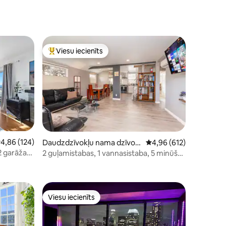
Viesu iecienīts
Populārs viesu iecienīts mājoklis
idējais vērtējums: 4,86 no 5, atsauksmju skaits: 124
4,86 (124)
Daudzdzīvokļu nama dzīvokl
Vidējais vērtējums: 4,9
4,96 (612)
is – Culver City
2 garāžas
2 guļamistabas, 1 vannasistaba, 5 minūšu
ts: 248
attālumā no Losandželosas
Viesu iecienīts
Viesu iecienīts