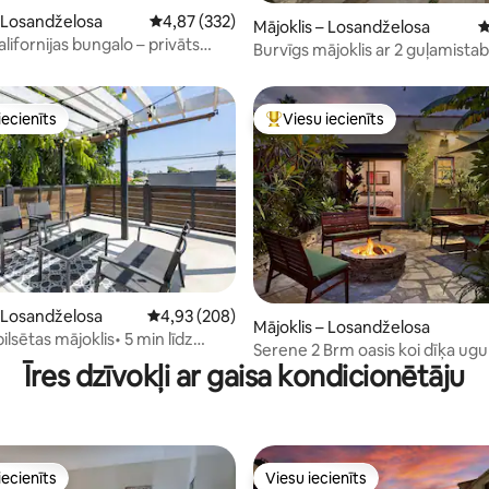
 no 5, atsauksmju skaits: 109
– Losandželosa
Vidējais vērtējums: 4,87 no 5, atsauksmju skai
4,87 (332)
Mājoklis – Losandželosa
V
alifornijas bungalo – privāts
Burvīgs mājoklis ar 2 guļamist
autostāvvieta
2 vannasistabām Čeviothilsā ne
Kalversitijas
iecienīts
Viesu iecienīts
viesu iecienīts mājoklis
Populārs viesu iecienīts mājokli
 no 5, atsauksmju skaits: 222
– Losandželosa
Vidējais vērtējums: 4,93 no 5, atsauksmju skai
4,93 (208)
Mājoklis – Losandželosa
ilsētas mājoklis• 5 min līdz
Serene 2 Brm oasis koi dīķa ug
 pludmales+birzs
Īres dzīvokļi ar gaisa kondicionētāju
vietas gājiens uz veikaliem
iecienīts
Viesu iecienīts
viesu iecienīts mājoklis
Viesu iecienīts