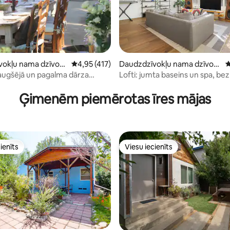
okļu nama dzīvokli
Vidējais vērtējums: 4,95 no 5, atsauksmju skai
4,95 (417)
Daudzdzīvokļu nama dzīvokli
V
 Monica
s – Losandželosa
augšējā un pagalma dārza
Lofti: jumta baseins un spa, b
 no 5, atsauksmju skaits: 106
a
autostāvvieta, DTLA
Ģimenēm piemērotas īres mājas
ienīts
Viesu iecienīts
ienīts
Viesu iecienīts