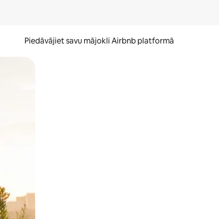
Piedāvājiet savu mājokli Airbnb platformā
to ar pirkstu.