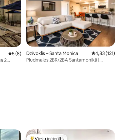
Dzīvoklis – Santa Monica
Vidējais vērtējums: 4,8
4,83 (121)
Vidējais vērtējums: 5 no 5, atsauksmju skaits: 8
5 (8)
Pludmales 2BR/2BA Santamonikā |
a 2
ts: 522
Pastaiga uz piestātni
a
Viesu iecienīts