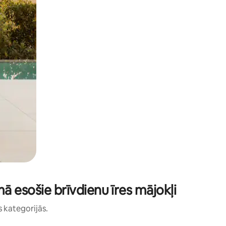
ā esošie brīvdienu īres mājokļi
s kategorijās.