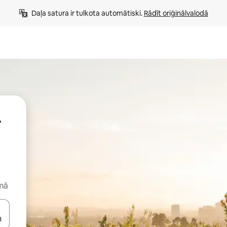
Daļa satura ir tulkota automātiski. 
Rādīt oriģinālvalodā
-
rmā
 augšu un uz leju vai izpētiet tos, pieskaroties ekrānam vai pavelkot pa 