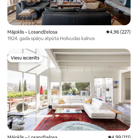
Mājoklis – Losandželosa
Vidējais vērtēj
4,96 (227)
1924. gada spāņu atpūta Holivudas kalnos
Viesu iecienīts
Viesu iecienīts
Mājoklis – Losandželosa
Vidējais vērtē
4,99 (111)