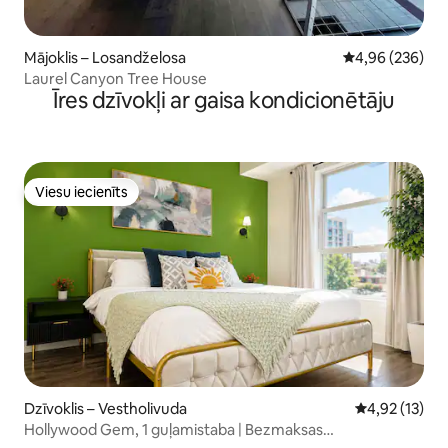
Mājoklis – Losandželosa
Vidējais vērtēj
4,96 (236)
Laurel Canyon Tree House
Īres dzīvokļi ar gaisa kondicionētāju
Viesu iecienīts
Viesu iecienīts
Dzīvoklis – Vestholivuda
Vidējais vērtē
4,92 (13)
Hollywood Gem, 1 guļamistaba | Bezmaksas