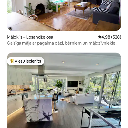
Mājoklis – Losandželosa
Vidējais vērtēj
4,98 (528)
Gaisīga māja ar pagalma oāzi, bērniem un mājdzīvniekiem
draudzīgs
Viesu iecienīts
Populārs viesu iecienīts mājoklis