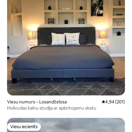
Viesu numurs – Losandželosa
Vidējais vērtēj
4,94 (201)
Holivudas kalnu studija ar apbrīnojamu skatu
Viesu iecienīts
Viesu iecienīts