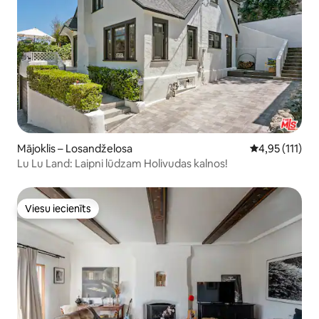
Mājoklis – Losandželosa
Vidējais vērtē
4,95 (111)
Lu Lu Land: Laipni lūdzam Holivudas kalnos!
Viesu iecienīts
Viesu iecienīts