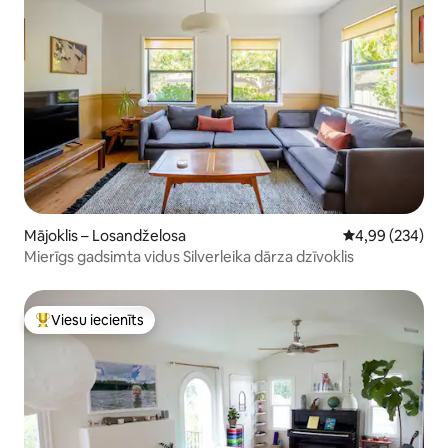
Mājoklis – Losandželosa
Vidējais vērtēj
4,99 (234)
Mierīgs gadsimta vidus Silverleika dārza dzīvoklis
Viesu iecienīts
Populārs viesu iecienīts mājoklis