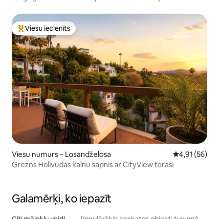
Viesu iecienīts
Populārs viesu iecienīts mājoklis
Viesu numurs – Losandželosa
Vidējais vērtē
4,91 (56)
Grezns Holivudas kalnu sapnis ar CityView terasi
Galamērķi, ko iepazīt