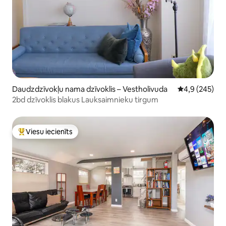
Daudzdzīvokļu nama dzīvoklis – Vestholivuda
Vidējais vērtē
4,9 (245)
2bd dzīvoklis blakus Lauksaimnieku tirgum
Viesu iecienīts
Populārs viesu iecienīts mājoklis