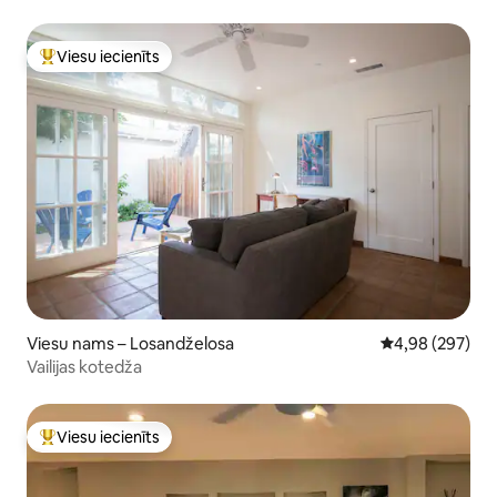
Viesu iecienīts
Populārs viesu iecienīts mājoklis
Viesu nams – Losandželosa
Vidējais vērtēj
4,98 (297)
Vailijas kotedža
Viesu iecienīts
Populārs viesu iecienīts mājoklis