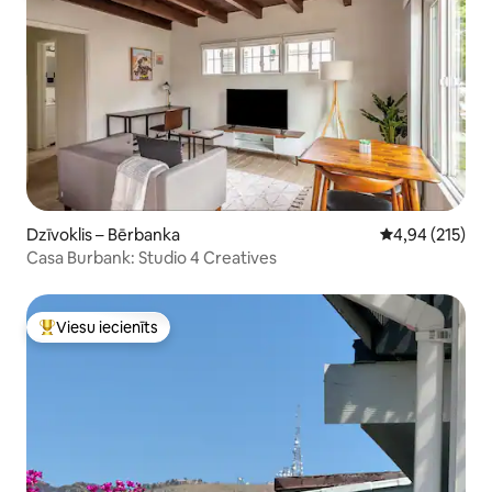
Dzīvoklis – Bērbanka
Vidējais vērtēj
4,94 (215)
Casa Burbank: Studio 4 Creatives
Viesu iecienīts
Populārs viesu iecienīts mājoklis