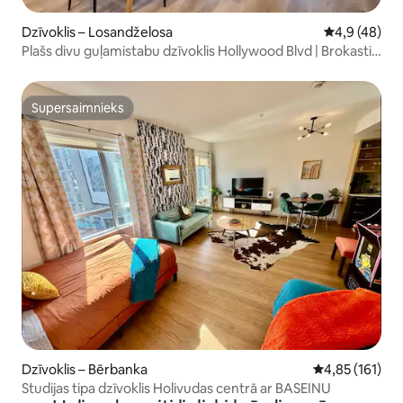
Dzīvoklis – Losandželosa
Vidējais vērt
4,9 (48)
Plašs divu guļamistabu dzīvoklis Hollywood Blvd | Brokastis
un autostāvvieta
Supersaimnieks
Supersaimnieks
Dzīvoklis – Bērbanka
Vidējais vērtēj
4,85 (161)
Studijas tipa dzīvoklis Holivudas centrā ar BASEINU