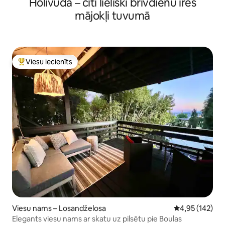
Holivuda – citi lieliski brīvdienu īres
mājokļi tuvumā
Viesu iecienīts
Populārs viesu iecienīts mājoklis
Viesu nams – Losandželosa
Vidējais vērtēj
4,95 (142)
Elegants viesu nams ar skatu uz pilsētu pie Boulas