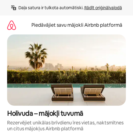
Aizvērt
Daļa satura ir tulkota automātiski. 
Rādīt oriģinālvalodā
un
iet
uz
Piedāvājiet savu mājokli Airbnb platformā
saturu
Holivuda – mājokļi tuvumā
Rezervējiet unikālas brīvdienu īres vietas, naktsmītnes
un citus mājokļus Airbnb platformā