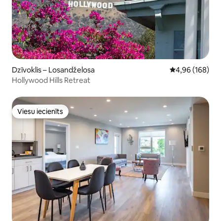
Dzīvoklis – Losandželosa
Vidējais vērtēj
4,96 (168)
Hollywood Hills Retreat
Viesu iecienīts
Viesu iecienīts