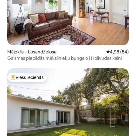
Mājoklis – Losandželosa
Vidējais vērtē
4,98 (84)
Gaismas piepildīts mākslinieku bungalo | Holivudas kalni
Viesu iecienīts
Populārs viesu iecienīts mājoklis