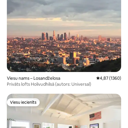
Viesu nams – Losandželosa
Vidējais vērtēju
4,87 (1360)
Privāts lofts Holivudhilsā (autors: Universal)
Viesu iecienīts
Viesu iecienīts