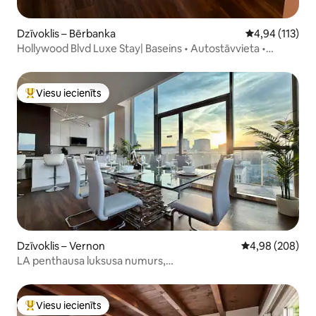
Dzīvoklis – Bērbanka
Vidējais vērtēj
4,94 (113)
Hollywood Blvd Luxe Stay| Baseins • Autostāvvieta •
Balkons
Viesu iecienīts
Populārs viesu iecienīts mājoklis
Dzīvoklis – Vernon
Vidējais vērtēj
4,98 (208)
LA penthausa luksusa numurs,
2 guļamistabas/3 vannasistabas [baseins | Holivudas zīme]
Viesu iecienīts
Populārs viesu iecienīts mājoklis