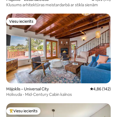
Klusums arhitektūras meistardarbā ar stikla sienām
Viesu iecienīts
Viesu iecienīts
Mājoklis – Universal City
Vidējais vērtēj
4,86 (142)
Holivuda - Mid-Century Cabin kalnos
Viesu iecienīts
Populārs viesu iecienīts mājoklis