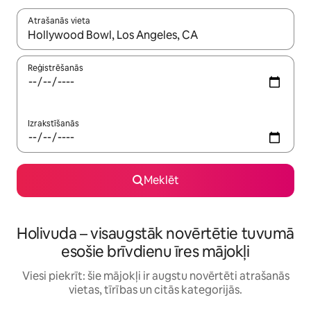
Atrašanās vieta
Kad rezultāti kļūs pieejami, izmantojiet bultiņu uz augšu un uz le
Reģistrēšanās
Izrakstīšanās
Meklēt
Holivuda – visaugstāk novērtētie tuvumā
esošie brīvdienu īres mājokļi
Viesi piekrīt: šie mājokļi ir augstu novērtēti atrašanās
vietas, tīrības un citās kategorijās.