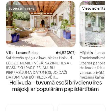
Supersaimnieks
Viesu iecienīts
Supersaimnieks
Viesu iecienīts
Villa – Losandželosa
Vidējais vērtējums: 4,82 no 5, at
4,82 (307)
Mājoklis – Losandž
Satriecoša spāņu villa/duplekss Holivudas
Tradicionāls mājok
kalnos
LŪDZU, ŅEMIET VĒRĀ: SAZINIETIES AR
Dzeriet panorāmas
ĪPAŠNIEKU PAR PIEEJAMĪBU
Holivudas līdz oke
PIEPRASĪJUMA DATUMOS, JO DAŽI
vannas privātā vie
DATUMI VAR BŪT REZERVĒTI
mežainā kalna nog
Holivuda – tuvumā esoši brīvdienu īres
KALENDĀRĀ, KAS IR PIEEJAMI.
namiņā kā guļamis
IENĀCIET caur koka spāņu durvīm uz
uz saulainu terasi, 
mājokļi ar populārām papildērtībām
villu, kas atrodas TIKAI ārpus villas, un
tēju. Publicēts sad
NEVIS kaltiem dzelzs vārtiem, kas
Airbnb mājokļi Lo
atrodas pa kreisi no piebraucamā ceļa.
https://www.time
Izbaudiet vīna glāzi uz šī 1920. gada
angeles/hotels/bes
spāņu dupleksa/villas aizsegtā terases
angeles Ļoti labi projektēta, atvērta