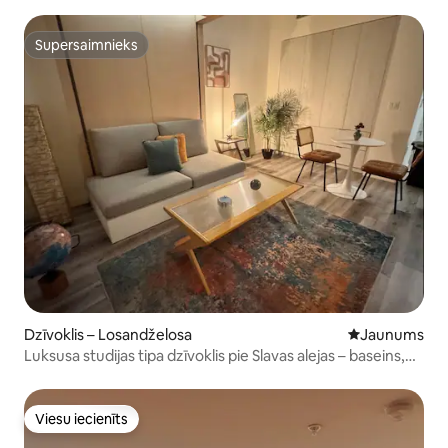
autostāvvieta, baseins un sporta zāle
Supersaimnieks
Supersaimnieks
Dzīvoklis – Losandželosa
Jauns mājoklis
Jaunums
Luksusa studijas tipa dzīvoklis pie Slavas alejas – baseins,
autostāvvieta, sporta zāle
Viesu iecienīts
Viesu iecienīts