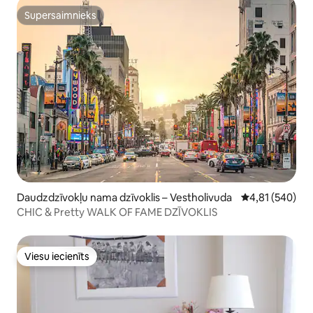
Supersaimnieks
Supersaimnieks
Daudzdzīvokļu nama dzīvoklis – Vestholivuda
Vidējais vērtēj
4,81 (540)
CHIC & Pretty WALK OF FAME DZĪVOKLIS
Viesu iecienīts
Viesu iecienīts