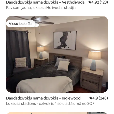
Daudzdzīvokļu nama dzīvoklis – Vestholivuda
Vidējais vērtēj
4,92 (123)
augstienes metro stacija. 101 un 170
Pavisam jauna, luksusa Holivudas studija
automaģistrāles. Autostāvvieta uz ielas,
ja garāža nav pieejama. Ligzdas
termostata vadība no viedtelevīzijas.
Viesu iecienīts
Viesu iecienīts
Daudzdzīvokļu nama dzīvoklis – Inglewood
Vidējais vērtē
4,9 (248)
Luksusa stadions - dzīvoklis 4 soļu attālumā no SOFI