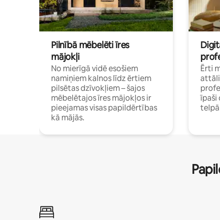
Pilnībā mēbelēti īres
Digit
mājokļi
profe
No mierīgā vidē esošiem
Ērti 
namiņiem kalnos līdz ērtiem
attāl
pilsētas dzīvokļiem – šajos
profe
mēbelētajos īres mājokļos ir
īpaš
pieejamas visas papildērtības
telp
kā mājās.
Papil