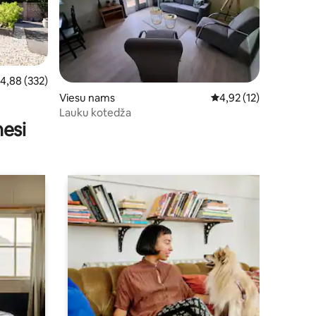
idējais vērtējums: 4,88 no 5, atsauksmju skaits: 332
4,88 (332)
ts: 178
Viesu nams
Vidējais vērtējums: 4,
4,92 (12)
Lauku kotedža
nesi