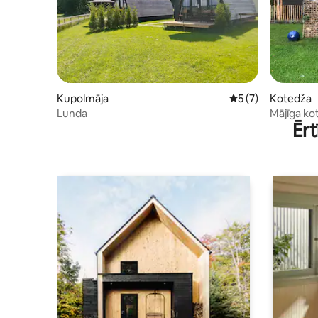
Kupolmāja
Vidējais vērtējums
5 (7)
Kotedža
Lunda
Mājīga kot
Ērt