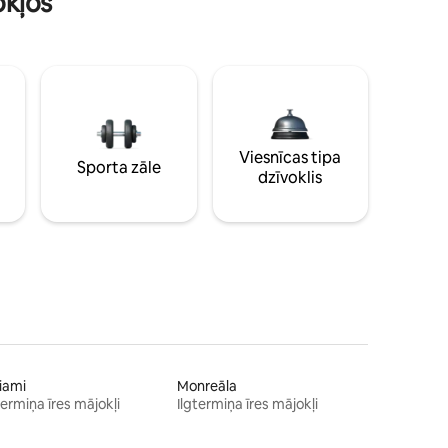
okļos
Viesnīcas tipa
Sporta zāle
dzīvoklis
iami
Monreāla
termiņa īres mājokļi
Ilgtermiņa īres mājokļi