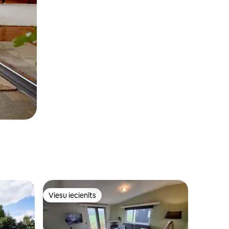
Viesu iecienīts
s
Viesu iecienīts