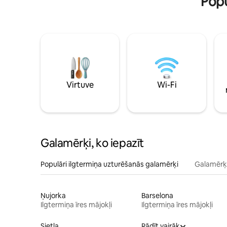
Popu
Virtuve
Wi-Fi
Galamērķi, ko iepazīt
Populāri ilgtermiņa uzturēšanās galamērķi
Galamērķi
Ņujorka
Barselona
Ilgtermiņa īres mājokļi
Ilgtermiņa īres mājokļi
Sietla
Rādīt vairāk