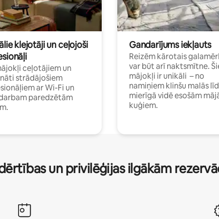
ālie klejotāji un ceļojoši
Gandarījums iekļauts
sionāļi
Reizēm kārotais galamēr
var būt arī naktsmītne. Ši
mājokļi ceļotājiem un
mājokļi ir unikāli – no
ināti strādājošiem
namiņiem klinšu malās lī
sionāļiem ar Wi-Fi un
mierīgā vidē esošām māj
i darbam paredzētām
kuģiem.
ām.
dērtības un privilēģijas ilgākām rezerv