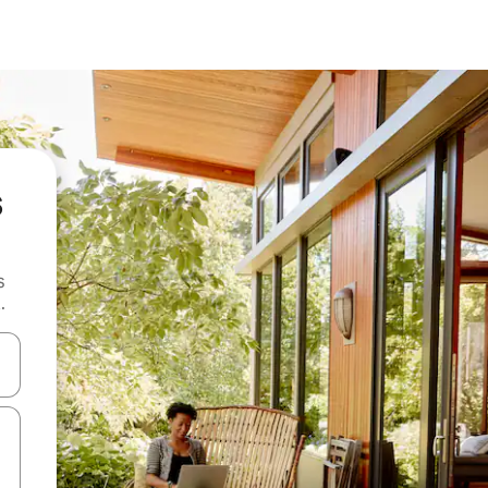
s
s
.
 augšu un uz leju vai izpētiet tos, pieskaroties ekrānam vai pavelkot pa 