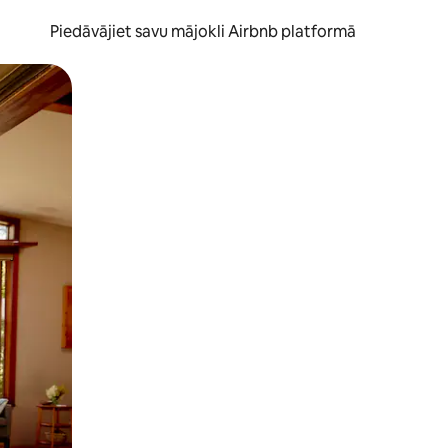
Piedāvājiet savu mājokli Airbnb platformā
to ar pirkstu.