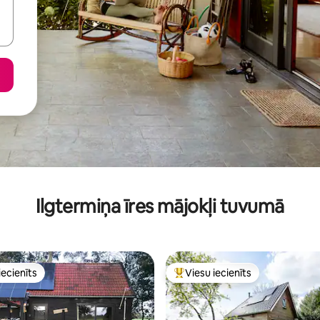
Ilgtermiņa īres mājokļi tuvumā
iecienīts
Viesu iecienīts
viesu iecienīts mājoklis
Populārs viesu iecienīts mājokli