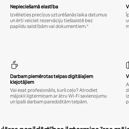
Nepieciešamā elastība
V
Izvēlieties precīzus uzturēšanās laika datumus
Ī
un ērti veiciet rezervāciju tiešsaistē bez
u
papildu saistībām vai dokumentiem.*
m
Darbam piemērotas telpas digitālajiem
V
klejotājiem
A
Vai esat profesionālis, kurš ceļo? Atrodiet
d
mājokli ilgtermiņam ar ātru Wi-Fi savienojumu
i
un īpaši darbam paredzētām telpām.
p