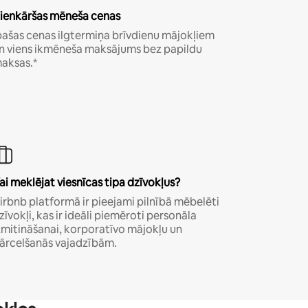
ienkāršas mēneša cenas
pašas cenas ilgtermiņa brīvdienu mājokļiem
n viens ikmēneša maksājums bez papildu
aksas.*
ai meklējat viesnīcas tipa dzīvokļus?
irbnb platformā ir pieejami pilnībā mēbelēti
zīvokļi, kas ir ideāli piemēroti personāla
zmitināšanai, korporatīvo mājokļu un
ārcelšanās vajadzībām.