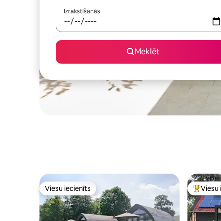
Izrakstīšanās
Meklēt
Viesu iecienīts
Viesu 
Viesu iecienīts
Populārs 