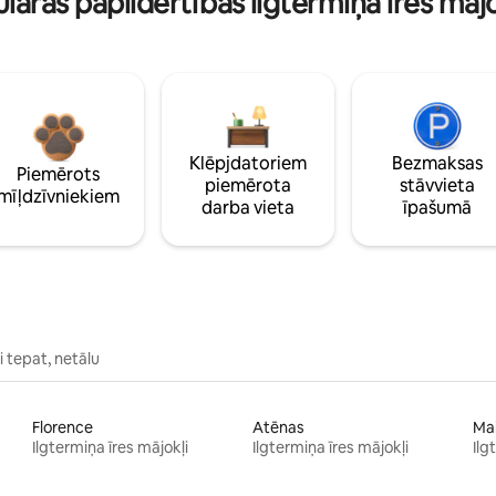
lāras papildērtības ilgtermiņa īres māj
Klēpjdatoriem
Bezmaksas
Piemērots
piemērota
stāvvieta
mīļdzīvniekiem
darba vieta
īpašumā
 tepat, netālu
Florence
Atēnas
Ma
Ilgtermiņa īres mājokļi
Ilgtermiņa īres mājokļi
Ilg