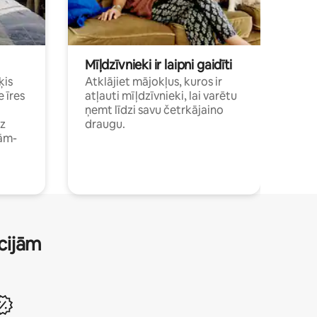
Mīļdzīvnieki ir laipni gaidīti
ķis
Atklājiet mājokļus, kuros ir
e īres
atļauti mīļdzīvnieki, lai varētu
ņemt līdzi savu četrkājaino
dz
draugu.
ām-
ācijām