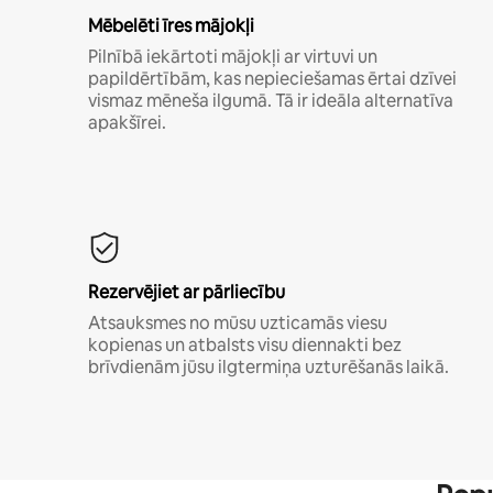
Mēbelēti īres mājokļi
Pilnībā iekārtoti mājokļi ar virtuvi un
papildērtībām, kas nepieciešamas ērtai dzīvei
vismaz mēneša ilgumā. Tā ir ideāla alternatīva
apakšīrei.
Rezervējiet ar pārliecību
Atsauksmes no mūsu uzticamās viesu
kopienas un atbalsts visu diennakti bez
brīvdienām jūsu ilgtermiņa uzturēšanās laikā.