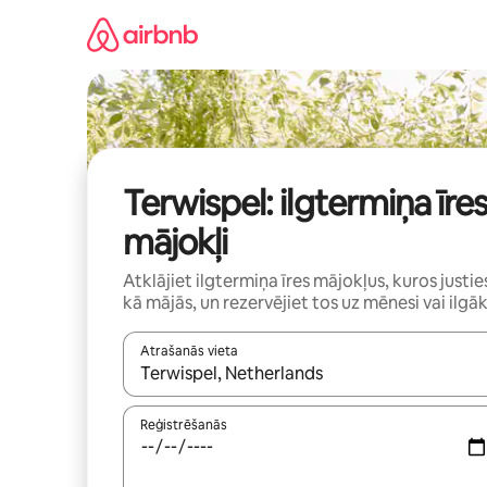
Aizvērt
un
iet
uz
saturu
Terwispel: ilgtermiņa īre
mājokļi
Atklājiet ilgtermiņa īres mājokļus, kuros justie
kā mājās, un rezervējiet tos uz mēnesi vai ilgāk
Atrašanās vieta
Kad rezultāti kļūs pieejami, izmantojiet bultiņu uz
Reģistrēšanās