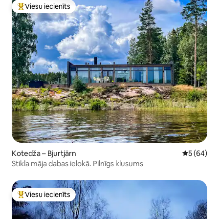
Viesu iecienīts
Populārs viesu iecienīts mājoklis
Kotedža – Bjurtjärn
Vidējais vē
5 (64)
Stikla māja dabas ielokā. Pilnīgs klusums
Viesu iecienīts
Populārs viesu iecienīts mājoklis