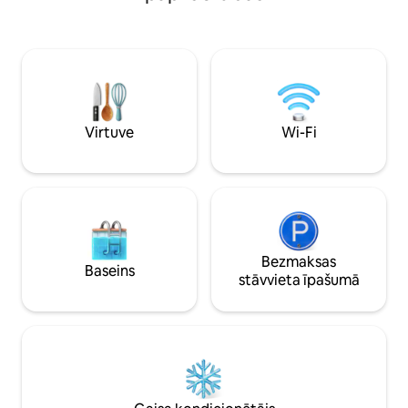
kūrorts atrodas nedaudz vairāk nekā
pārgājieniem, mak
1 km attālumā, un ziemā ir iespējams
utt., tieši uz vietas
aiziet vai aizslēpot pāri aizsalušajam
ezeram līdz pacēlājiem. Trīs
guļamistabas, pilnībā aprīkota virtuve un
bezmaksas elektrisko transportlīdzekļu
uzlāde. Zviedrijas lielākie ikdienas
laikraksti to ir atzinuši par vienu no
Virtuve
Wi-Fi
iecienītākajiem Airbnb mājokļiem.
Bezmaksas
Baseins
stāvvieta īpašumā