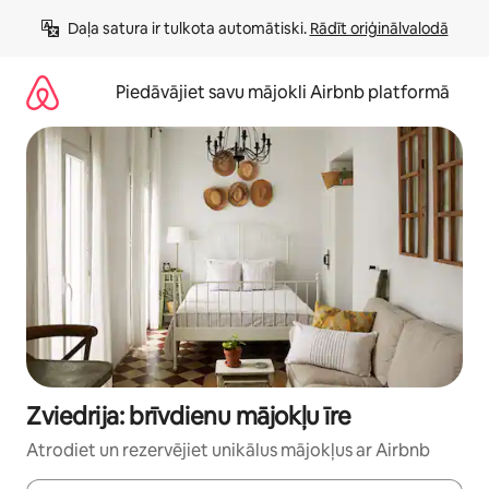
Aizvērt
Daļa satura ir tulkota automātiski. 
Rādīt oriģinālvalodā
un
iet
uz
Piedāvājiet savu mājokli Airbnb platformā
saturu
Zviedrija: brīvdienu mājokļu īre
Atrodiet un rezervējiet unikālus mājokļus ar Airbnb