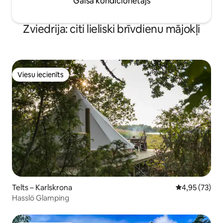
Gaisa kondicionētājs
Zviedrija: citi lieliski brīvdienu mājokļi
Viesu iecienīts
Viesu iecienīts
Telts – Karlskrona
Vidējais vērtē
4,95 (73)
Hasslö Glamping