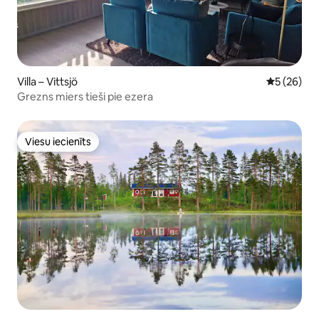
Villa – Vittsjö
Vidējais vē
5 (26)
Grezns miers tieši pie ezera
Viesu iecienīts
Viesu iecienīts