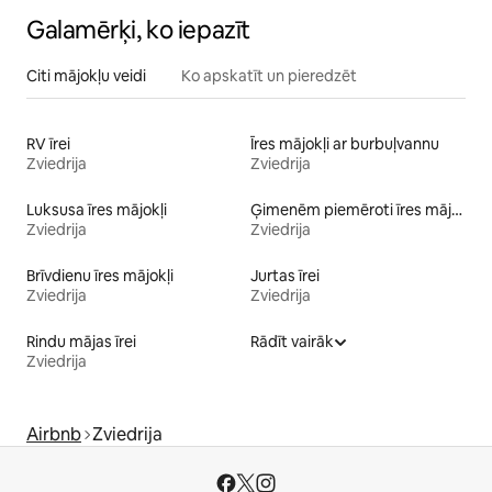
Galamērķi, ko iepazīt
Citi mājokļu veidi
Ko apskatīt un pieredzēt
RV īrei
Īres mājokļi ar burbuļvannu
Zviedrija
Zviedrija
Luksusa īres mājokļi
Ģimenēm piemēroti īres mājokļi
Zviedrija
Zviedrija
Brīvdienu īres mājokļi
Jurtas īrei
Zviedrija
Zviedrija
Rindu mājas īrei
Rādīt vairāk
Zviedrija
Airbnb
Zviedrija