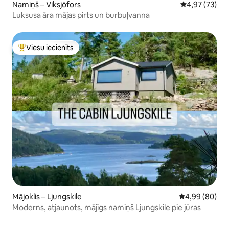
Namiņš – Viksjöfors
Vidējais vērtē
4,97 (73)
Luksusa āra mājas pirts un burbuļvanna
Viesu iecienīts
Populārs viesu iecienīts mājoklis
Mājoklis – Ljungskile
Vidējais vērtē
4,99 (80)
Moderns, atjaunots, mājīgs namiņš Ljungskile pie jūras