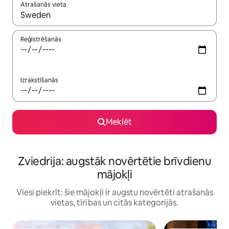
Atrašanās vieta
Kad rezultāti kļūs pieejami, izmantojiet bultiņu uz augšu un uz le
Reģistrēšanās
Izrakstīšanās
Meklēt
Zviedrija: augstāk novērtētie brīvdienu
mājokļi
Viesi piekrīt: šie mājokļi ir augstu novērtēti atrašanās
vietas, tīrības un citās kategorijās.