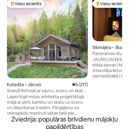
Viesu iecienīts
Viesu iecienīts
Populārs viesu iecienīts mājoklis
Populārs viesu iec
Sīkmājiņa – Skave
Panorāmas studija:
un kamīns
JAUNS UN EKSKLU
stikla sienas | Malka
Atsevišķa lietus du
vannasistabā | Pie
peldvietu | Airu lai
Kotedža – Järvsö
Vidējais vērtējums: 5 no 5, a
5 (217)
arhipelāga piekra
Scandi Retreat ar saunu, ezeru un skatu
un ezeri tiešā tuv
uz slēpošanas trasēm
Laipni lūgti mūsu arhitekta projektētajā
ar panorāmas skatu
mājā ar pirti, kamīnu un skatu uz ezeru
izvēle iekļauta c
un slēpošanas trasēm. Pārgājienu un
minūtes līdz Gēte
velosipēdu maršruti sākas tieši pie
līdz Oslo | Ezera 
Zviedrija: populāras brīvdienu mājokļu
mājokļa, un vasarā pie ezera ir privāta
piederumu un cita
piestātne un airu laiva. Slēpošanas
Jūsu personīgais g
papildērtības