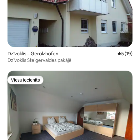
Dzīvoklis – Gerolzhofen
Vidējais v
5 (19)
Dzīvoklis Steigervaldes pakājē
Viesu iecienīts
Viesu iecienīts