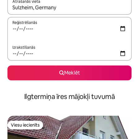
Atrašanās vieta
Kad rezultāti kļūs pieejami, izmantojiet bultiņu uz augšu un uz le
Reģistrēšanās
Izrakstīšanās
Meklēt
Ilgtermiņa īres mājokļi tuvumā
Viesu iecienīts
Viesu iecienīts