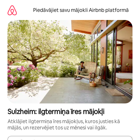
Aizvērt
un
Piedāvājiet savu mājokli Airbnb platformā
iet
uz
saturu
Sulzheim: ilgtermiņa īres mājokļi
Atklājiet ilgtermiņa īres mājokļus, kuros justies kā
mājās, un rezervējiet tos uz mēnesi vai ilgāk.