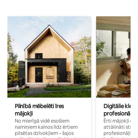
Pilnībā mēbelēti īres
Digitālie klejo
mājokļi
profesionāļi
No mierīgā vidē esošiem
Ērti mājokļi ce
namiņiem kalnos līdz ērtiem
attālināti strā
pilsētas dzīvokļiem – šajos
profesionāļiem 