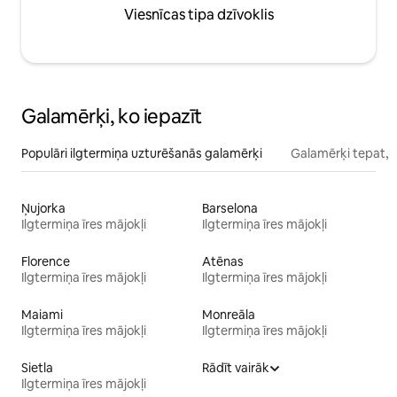
Viesnīcas tipa dzīvoklis
Galamērķi, ko iepazīt
Populāri ilgtermiņa uzturēšanās galamērķi
Galamērķi tepat, 
Ņujorka
Barselona
Ilgtermiņa īres mājokļi
Ilgtermiņa īres mājokļi
Florence
Atēnas
Ilgtermiņa īres mājokļi
Ilgtermiņa īres mājokļi
Maiami
Monreāla
Ilgtermiņa īres mājokļi
Ilgtermiņa īres mājokļi
Sietla
Rādīt vairāk
Ilgtermiņa īres mājokļi