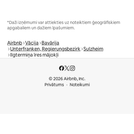
*Daži izņēmumi var attiekties uz noteiktiem ģeogrāfiskiem
apgabaliem un dažiem īpašumiem.
Airbnb
Vācija
Bavārija
Unterfranken, Regierungsbezirk
Sulzheim
Ilgtermiņa īres mājokļi
© 2026 Airbnb, Inc.
Privātums
Noteikumi