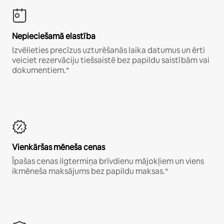
Nepieciešamā elastība
Izvēlieties precīzus uzturēšanās laika datumus un ērti
veiciet rezervāciju tiešsaistē bez papildu saistībām vai
dokumentiem.*
Vienkāršas mēneša cenas
Īpašas cenas ilgtermiņa brīvdienu mājokļiem un viens
ikmēneša maksājums bez papildu maksas.*