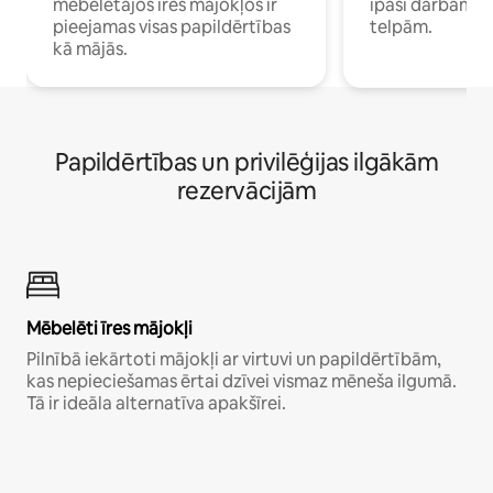
mēbelētajos īres mājokļos ir
īpaši darbam 
pieejamas visas papildērtības
telpām.
kā mājās.
Papildērtības un privilēģijas ilgākām
rezervācijām
Mēbelēti īres mājokļi
Pilnībā iekārtoti mājokļi ar virtuvi un papildērtībām,
kas nepieciešamas ērtai dzīvei vismaz mēneša ilgumā.
Tā ir ideāla alternatīva apakšīrei.