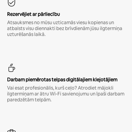
Rezervējiet ar pārliecību
Atsauksmes no mūsu uzticamās viesu kopienas un
atbalsts visu diennakti bez brīvdienām jūsu ilgtermiņa
uzturēšanās laikā.
Darbam piemērotas telpas digitālajiem klejotājiem
Vai esat profesionālis, kurš ceļo? Atrodiet mājokli
ilgtermiņam ar ātru Wi-Fi savienojumu un īpaši darbam
paredzētām telpām.