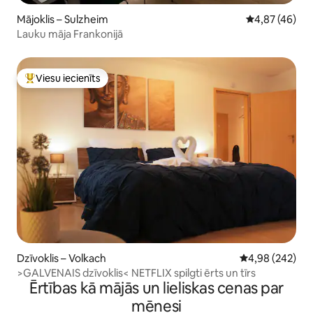
Mājoklis – Sulzheim
Vidējais vērtē
4,87 (46)
Lauku māja Frankonijā
Viesu iecienīts
Populārs viesu iecienīts mājoklis
Dzīvoklis – Volkach
Vidējais vērtēj
4,98 (242)
>GALVENAIS dzīvoklis< NETFLIX spilgti ērts un tīrs
Ērtības kā mājās un lieliskas cenas par
mēnesi