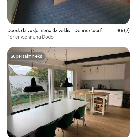
Daudzdzīvokļu nama dzīvoklis – Donnersdorf
Vidējais 
5 (7)
Ferienwohnung Dodo
Supersaimnieks
Supersaimnieks