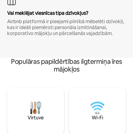
Vai meklējat viesnīcas tipa dzīvokļus?
Airbnb platformā ir pieejami pilnībā mēbelēti dzīvokļi,
kas ir ideāli piemēroti personāla izmitināšanai,
korporatīvo mājokļu un pārcelšanās vajadzībām.
Populāras papildērtības ilgtermiņa īres
mājokļos
Virtuve
Wi-Fi