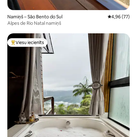
Namiņš – São Bento do Sul
Vidējais vērtē
4,96 (77)
Alpes de Rio Natal namiņš
Viesu iecienīts
Populārs viesu iecienīts mājoklis