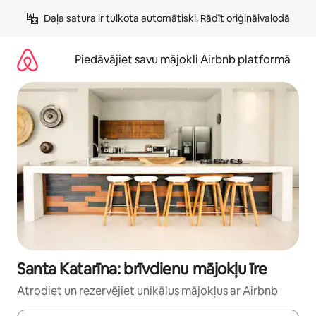
Aizvērt
Daļa satura ir tulkota automātiski. 
Rādīt oriģinālvalodā
un
iet
uz
Piedāvājiet savu mājokli Airbnb platformā
saturu
Santa Katarīna: brīvdienu mājokļu īre
Atrodiet un rezervējiet unikālus mājokļus ar Airbnb