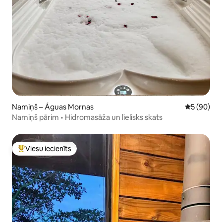
Namiņš – Águas Mornas
Vidējais vē
5 (90)
Namiņš pārim • Hidromasāža un lielisks skats
Viesu iecienīts
Populārs viesu iecienīts mājoklis