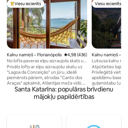
Viesu iecienīts
Viesu iecienīts
Populārs viesu iecienīts mājoklis
Viesu iecienīts
Kalnu namiņš – Florianópolis
Vidējais vērtējums: 4,98 no 5, at
4,98 (436)
Kalnu namiņš – Sã
Sul
No lofta paveras elpu aizraujošs skats uz
Luksusa kalnu nami
lagūnu un jūru.
apsildāmu baseinu
Privāts lofts ar elpu aizraujošu skatu uz
Atpūtieties šajā l
"Lagoa da Conceição" un jūru, ideāli
Privileģētā vietā a
piemērots pāriem, atrodas "Canto dos
apsildāmu baseinu,
Araças" apkaimē, Atlantijas meža vidū.
guļamistabu (uz m
Santa Katarīna: populāras brīvdienu
Mājīga atrašanās vieta, gan klusa, gan
vannasistabu, pilnu
privāta, tikai 2,5 kilometru attālumā no
kamīnu un televiz
mājokļu papildērtības
Lagoa apkaimes centra, 300 metru
skatu uz ieleju, sa
attālumā no Lagoa da Conceição, takas
mežiem un dārzie
sākumā uz Costa da Lagoa. Panorāmas,
m2 platībā. Mēs a
romantiska māja, ideāli piemērota
attālumā no liela 
pāriem. 5 minūšu brauciena attālumā ar
attālumā no pilsēt
automašīnu līdz lagūnas centram. 15/20
tādām tūrisma vie