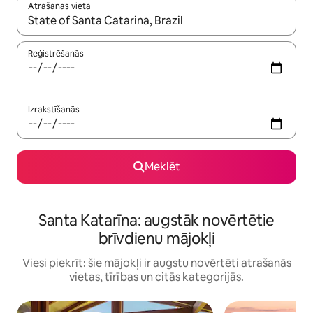
Atrašanās vieta
Kad rezultāti kļūs pieejami, izmantojiet bultiņu uz augšu un uz le
Reģistrēšanās
Izrakstīšanās
Meklēt
Santa Katarīna: augstāk novērtētie
brīvdienu mājokļi
Viesi piekrīt: šie mājokļi ir augstu novērtēti atrašanās
vietas, tīrības un citās kategorijās.