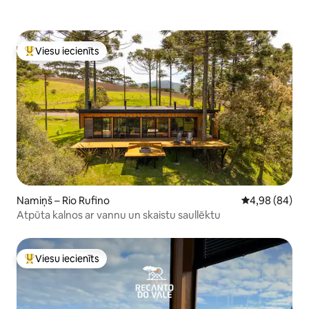
Viesu iecienīts
Populārs viesu iecienīts mājoklis
Namiņš – Rio Rufino
Vidējais vērtē
4,98 (84)
Atpūta kalnos ar vannu un skaistu saullēktu
Viesu iecienīts
Populārs viesu iecienīts mājoklis