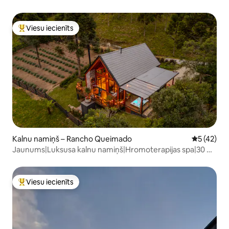
Viesu iecienīts
Populārs viesu iecienīts mājoklis
Kalnu namiņš – Rancho Queimado
Vidējais vē
5 (42)
Jaunums|Luksusa kalnu namiņš|Hromoterapijas spa|30 m
ūdenskritums
Viesu iecienīts
Populārs viesu iecienīts mājoklis