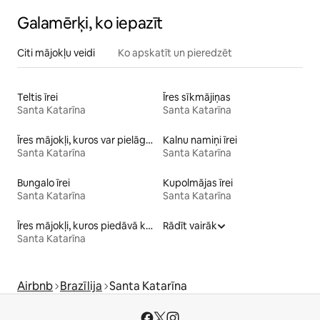
Galamērķi, ko iepazīt
Citi mājokļu veidi
Ko apskatīt un pieredzēt
Teltis īrei
Īres sīkmājiņas
Santa Katarīna
Santa Katarīna
Īres mājokļi, kuros var pielāgot gultas augstumu cilvēkiem ar īpašām vajadzībām
Kalnu namiņi īrei
Santa Katarīna
Santa Katarīna
Bungalo īrei
Kupolmājas īrei
Santa Katarīna
Santa Katarīna
Īres mājokļi, kuros piedāvā kajakus
Rādīt vairāk
Santa Katarīna
Airbnb
Brazīlija
Santa Katarīna