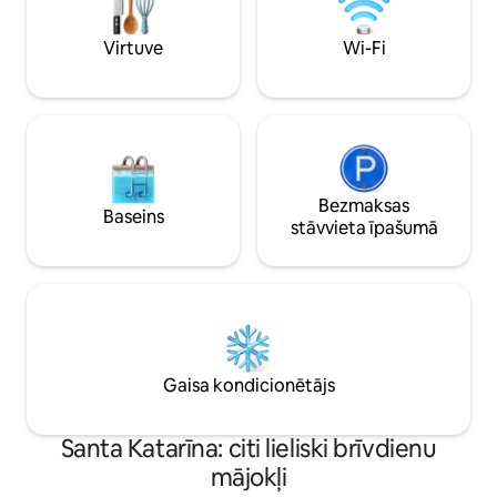
minūšu brauciena attālumā ar
Cachoeiras, Morro 
automašīnu līdz pludmalei
apskates objekti. K
Virtuve
Wi-Fi
Mole/Joaquina/Galheta/Barra.
telpas.
Bezmaksas
Baseins
stāvvieta īpašumā
Gaisa kondicionētājs
Santa Katarīna: citi lieliski brīvdienu
mājokļi