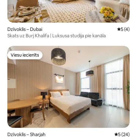
Dzīvoklis – Dubai
Vidējais 
5 (4)
Skats uz Burj Khalifa | Luksusa studija pie kanāla
Viesu iecienīts
Viesu iecienīts
Dzīvoklis – Sharjah
Vidējais vē
5 (24)