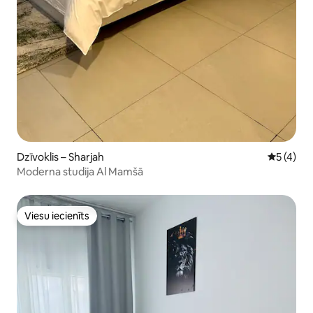
Dzīvoklis – Sharjah
Vidējais 
5 (4)
Moderna studija Al Mamšā
Viesu iecienīts
Viesu iecienīts