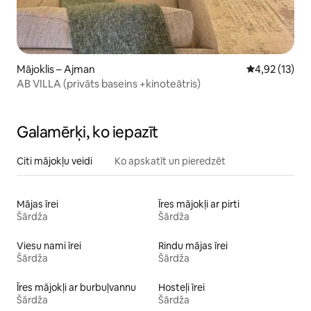
Mājoklis – Ajman
Vidējais vērtē
4,92 (13)
AB VILLA (privāts baseins +kinoteātris)
Galamērķi, ko iepazīt
Citi mājokļu veidi
Ko apskatīt un pieredzēt
Mājas īrei
Īres mājokļi ar pirti
Šārdža
Šārdža
Viesu nami īrei
Rindu mājas īrei
Šārdža
Šārdža
Īres mājokļi ar burbuļvannu
Hosteļi īrei
Šārdža
Šārdža