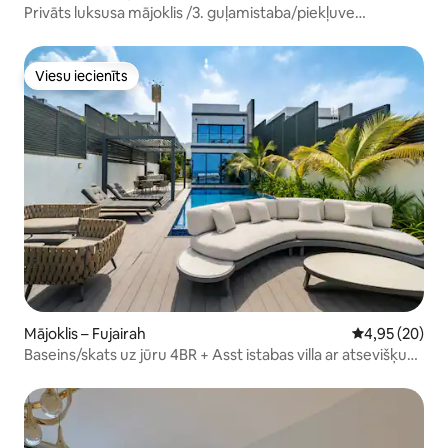
Privāts luksusa mājoklis /3. guļamistaba/piekļuve
baseinam
Viesu iecienīts
Viesu iecienīts
Mājoklis – Fujairah
Vidējais vērtē
4,95 (20)
Baseins/skats uz jūru 4BR + Asst istabas villa ar atsevišķu
baseinu