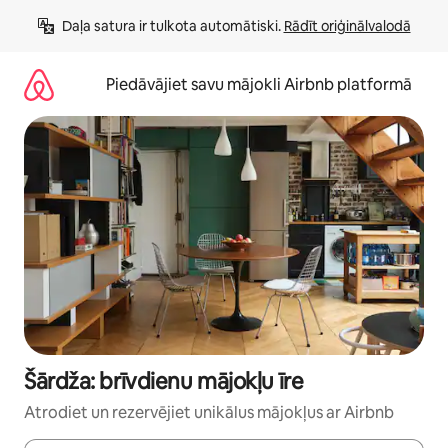
Aizvērt
Daļa satura ir tulkota automātiski. 
Rādīt oriģinālvalodā
un
iet
uz
Piedāvājiet savu mājokli Airbnb platformā
saturu
Šārdža: brīvdienu mājokļu īre
Atrodiet un rezervējiet unikālus mājokļus ar Airbnb