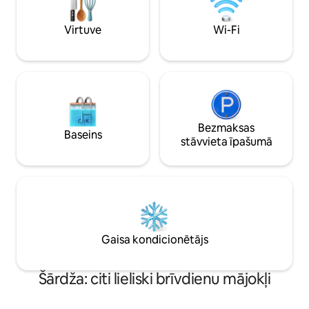
Dubai Mall un Dubaijas operas. Viesiem ir
mirdzoši tīrā, piln
arī piekļuve koplietošanas baseinam,
numura tipa istab
Virtuve
Wi-Fi
sporta zālei un diennakts apsardzei. Guļ
nevainojamu uztu
līdz 6 viesiem.
Bezmaksas
Baseins
stāvvieta īpašumā
Gaisa kondicionētājs
Šārdža: citi lieliski brīvdienu mājokļi