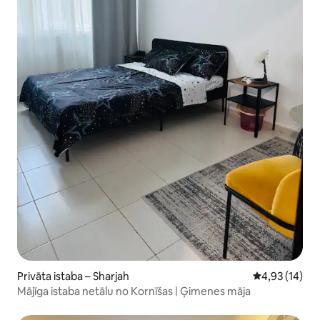
Privāta istaba – Sharjah
Vidējais vērtē
4,93 (14)
Mājīga istaba netālu no Kornīšas | Ģimenes māja