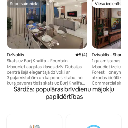
Supersaimnieks
Viesu iecienīts
Supersaimnieks
Viesu iecienīts
Dzīvoklis
Vidējais vērtējums: 5 no 5,
5 (4)
Dzīvoklis – Sharjah
Skats uz Burj Khalifa + Fountain
1 guļamistabas F
Signature |Vista Luxe
luksusa numurs ar
Izbaudiet augstas klases dzīvi Dubaijas
Izbaudiet izcilu 
centrā šajā elegantajā dzīvoklī ar
Forest Honeymoon
3 guļamistabām un kalpones istabu, no
atrodas ideālā vie
kura paveras tiešs skats uz Burj Khalifa
Commercial sirdī, 
Šārdža: populāras brīvdienu mājokļu
un no privāta balkona paveras skats uz
atpūtas mājoklī ar
pilsētas panorāmu. Šo mājokli pārvalda
satriecošs skats u
papildērtības
Crown Vacation, un tajā māju komforts
ieeja un ērta reģi
apvienojas ar viesnīcas stila ērtībām,
viedslēdzeni. Izba
padarot to ideāli piemērotu ģimenēm un
papildērtības, tost
grupām. Izbaudiet augstākās kvalitātes
virtuvi, veļasmašī
gultasveļu, ātrgaitas Wi-Fi un lielisku
krēslus. Neatkarīgi
atrašanās vietu dažu soļu attālumā no
pie baseina vai iep