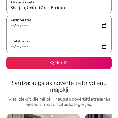
Atrašanās vieta
Kad rezultāti kļūs pieejami, izmantojiet bultiņu uz augšu un uz le
Reģistrēšanās
Izrakstīšanās
Meklēt
Šārdža: augstāk novērtētie brīvdienu
mājokļi
Viesi piekrīt: šie mājokļi ir augstu novērtēti atrašanās
vietas, tīrības un citās kategorijās.