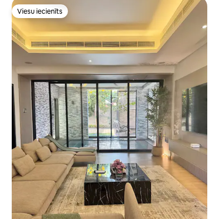
Viesu iecienīts
Viesu iecienīts