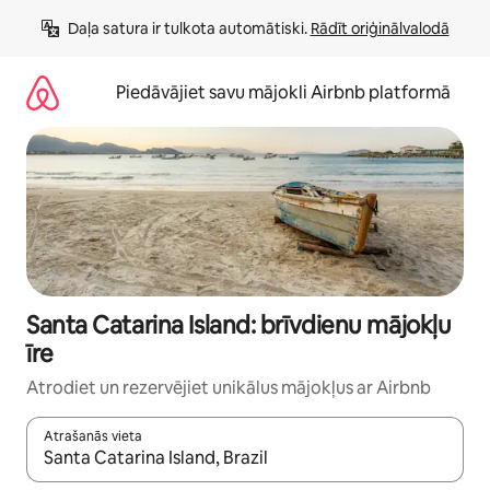
Aizvērt
Daļa satura ir tulkota automātiski. 
Rādīt oriģinālvalodā
un
iet
uz
Piedāvājiet savu mājokli Airbnb platformā
saturu
Santa Catarina Island: brīvdienu mājokļu
īre
Atrodiet un rezervējiet unikālus mājokļus ar Airbnb
Atrašanās vieta
Kad rezultāti kļūs pieejami, izmantojiet bultiņu uz augšu un uz le