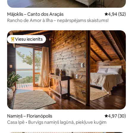
Mājoklis – Canto dos Araçás
Vidējais vērtē
4,94 (52)
Rancho de Amor à Ilha – nepārspējams skaistums!
Viesu iecienīts
Populārs viesu iecienīts mājoklis
Namiņš – Florianópolis
Vidējais vērtē
4,97 (30)
Casa Ipê • Burvīgs namiņš lagūnā, piekļuve kuģim