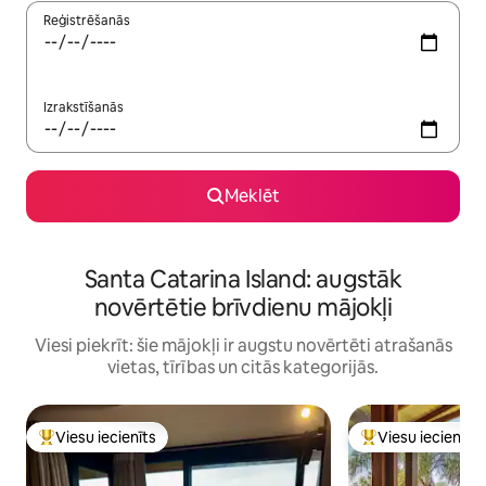
Reģistrēšanās
Izrakstīšanās
Meklēt
Santa Catarina Island: augstāk
novērtētie brīvdienu mājokļi
Viesi piekrīt: šie mājokļi ir augstu novērtēti atrašanās
vietas, tīrības un citās kategorijās.
Viesu iecienīts
Viesu iecienīts
Populārs viesu iecienīts mājoklis
Populārs viesu iec