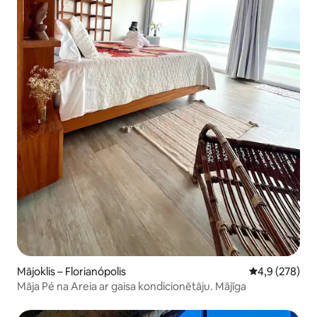
Mājoklis – Florianópolis
Vidējais vērtē
4,9 (278)
Māja Pé na Areia ar gaisa kondicionētāju. Mājīga