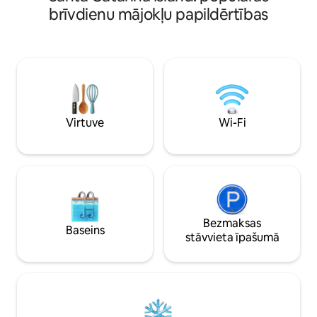
mūzika) un Praia Mole (apkalpošana,
brīvdienu mājokļu papildērtības
sērfotāji). Viesiem ir PRIVĀTA STUDIJA -
privāta digitālā ieeja, PILNA gulta,
minivirtuve ar ledusskapi (un mikroviļņu
krāsns, plītiņa, katli/pannas, trauki),
ēdamgalds, jauna vannasistaba (karsta
duša, dvieļi), balkons. Viesi DALĀS ar
piekļuvi sociālajām/ārējām zonām:
DŽAKUZI un terasei, grilam/kafejnīcai,
Virtuve
Wi-Fi
ugunskura vietai, sporta zālei, veļas
mazgātavai, gludeklim
Bezmaksas
Baseins
stāvvieta īpašumā