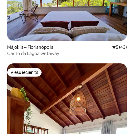
Mājoklis – Florianópolis
Vidējais vē
5 (43)
Canto da Lagoa Getaway
Viesu iecienīts
Viesu iecienīts