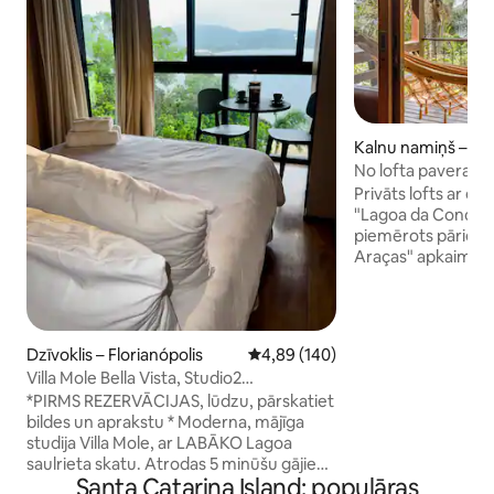
Kalnu namiņš – Flo
No lofta paveras e
lagūnu un jūru.
Privāts lofts ar el
"Lagoa da Conceiçã
piemērots pāriem,
Araças" apkaimē, A
Mājīga atrašanās v
privāta, tikai 2,5 
Lagoa apkaimes c
attālumā no Lagoa
Dzīvoklis – Florianópolis
Vidējais vērtējums: 4,89 no 5, at
4,89 (140)
sākumā uz Costa 
Villa Mole Bella Vista, Studio2
romantiska māja, i
c/vista/Jacuzi/BBQ
*PIRMS REZERVĀCIJAS, lūdzu, pārskatiet
pāriem. 5 minūšu 
bildes un aprakstu * Moderna, mājīga
automašīnu līdz l
studija Villa Mole, ar LABĀKO Lagoa
minūšu brauciena 
saulrieta skatu. Atrodas 5 minūšu gājiena
automašīnu līdz p
Santa Catarina Island: populāras
attālumā no slavenās Lagoa (bāri, ēdieni,
Mole/Joaquina/Ga