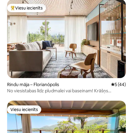
Viesu iecienīts
Populārs viesu iecienīts mājoklis
Rindu māja – Florianópolis
Vidējais vē
5 (44)
No viesistabas līdz pludmalei vai baseinam! Krāšņs
saulriets
Viesu iecienīts
Viesu iecienīts