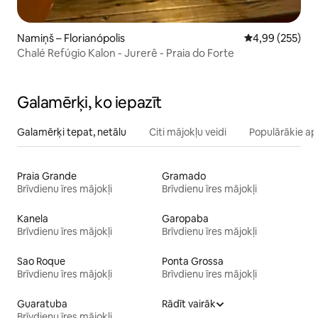
Namiņš – Florianópolis
Vidējais vērtēj
4,99 (255)
Chalé Refúgio Kalon - Jurerê - Praia do Forte
Galamērķi, ko iepazīt
Galamērķi tepat, netālu
Citi mājokļu veidi
Populārākie ap
Praia Grande
Gramado
Brīvdienu īres mājokļi
Brīvdienu īres mājokļi
Kanela
Garopaba
Brīvdienu īres mājokļi
Brīvdienu īres mājokļi
Sao Roque
Ponta Grossa
Brīvdienu īres mājokļi
Brīvdienu īres mājokļi
Guaratuba
Rādīt vairāk
Brīvdienu īres mājokļi