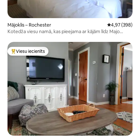
Mājoklis – Rochester
Vidējais vērtēj
4,97 (398)
Kotedža viesu namā, kas pieejama ar kājām līdz Majo
Klinģerim
Viesu iecienīts
Populārs viesu iecienīts mājoklis