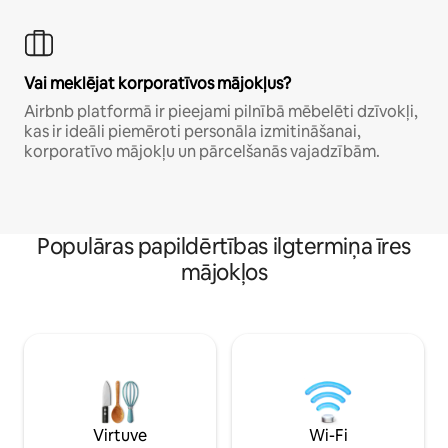
Vai meklējat korporatīvos mājokļus?
Airbnb platformā ir pieejami pilnībā mēbelēti dzīvokļi,
kas ir ideāli piemēroti personāla izmitināšanai,
korporatīvo mājokļu un pārcelšanās vajadzībām.
Populāras papildērtības ilgtermiņa īres
mājokļos
Virtuve
Wi-Fi