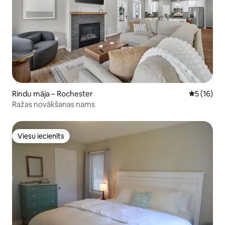
Rindu māja – Rochester
Vidējais v
5 (16)
Ražas novākšanas nams
Viesu iecienīts
Viesu iecienīts