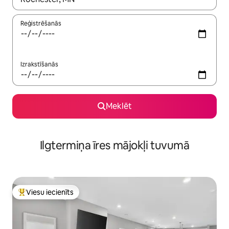
Reģistrēšanās
Izrakstīšanās
Meklēt
Ilgtermiņa īres mājokļi tuvumā
Viesu iecienīts
Populārs viesu iecienīts mājoklis