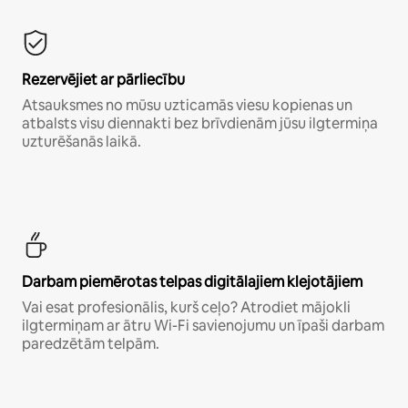
Rezervējiet ar pārliecību
Atsauksmes no mūsu uzticamās viesu kopienas un
atbalsts visu diennakti bez brīvdienām jūsu ilgtermiņa
uzturēšanās laikā.
Darbam piemērotas telpas digitālajiem klejotājiem
Vai esat profesionālis, kurš ceļo? Atrodiet mājokli
ilgtermiņam ar ātru Wi-Fi savienojumu un īpaši darbam
paredzētām telpām.