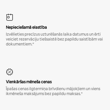
Nepieciešamā elastība
Izvēlieties precīzus uzturēšanās laika datumus un ērti
veiciet rezervāciju tiešsaistē bez papildu saistībām vai
dokumentiem.*
Vienkāršas mēneša cenas
Īpašas cenas ilgtermiņa brīvdienu mājokļiem un viens
ikmēneša maksājums bez papildu maksas.*