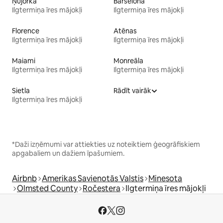
Ņujorka
Barselona
Ilgtermiņa īres mājokļi
Ilgtermiņa īres mājokļi
Florence
Atēnas
Ilgtermiņa īres mājokļi
Ilgtermiņa īres mājokļi
Maiami
Monreāla
Ilgtermiņa īres mājokļi
Ilgtermiņa īres mājokļi
Sietla
Rādīt vairāk
Ilgtermiņa īres mājokļi
*Daži izņēmumi var attiekties uz noteiktiem ģeogrāfiskiem
apgabaliem un dažiem īpašumiem.
Airbnb
Amerikas Savienotās Valstis
Minesota
Olmsted County
Ročestera
Ilgtermiņa īres mājokļi