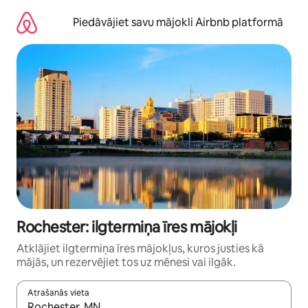
Aizvērt
un
Piedāvājiet savu mājokli Airbnb platformā
iet
uz
saturu
Rochester: ilgtermiņa īres mājokļi
Atklājiet ilgtermiņa īres mājokļus, kuros justies kā
mājās, un rezervējiet tos uz mēnesi vai ilgāk.
Atrašanās vieta
Kad rezultāti kļūs pieejami, izmantojiet bultiņu uz augšu un uz le