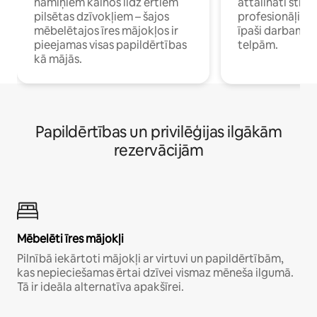
namiņiem kalnos līdz ērtiem
attālināti strā
pilsētas dzīvokļiem – šajos
profesionāļiem 
mēbelētajos īres mājokļos ir
īpaši darbam 
pieejamas visas papildērtības
telpām.
kā mājās.
Papildērtības un privilēģijas ilgākām
rezervācijām
Mēbelēti īres mājokļi
Pilnībā iekārtoti mājokļi ar virtuvi un papildērtībām,
kas nepieciešamas ērtai dzīvei vismaz mēneša ilgumā.
Tā ir ideāla alternatīva apakšīrei.