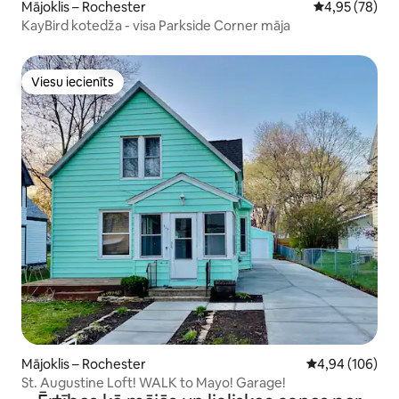
Mājoklis – Rochester
Vidējais vērtē
4,95 (78)
KayBird kotedža - visa Parkside Corner māja
Viesu iecienīts
Viesu iecienīts
Mājoklis – Rochester
Vidējais vērtēj
4,94 (106)
St. Augustine Loft! WALK to Mayo! Garage!