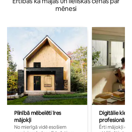
Ērtības kā mājās un lieliskas cenas par
mēnesi
Pilnībā mēbelēti īres
Digitālie klejo
mājokļi
profesionāļi
No mierīgā vidē esošiem
Ērti mājokļi ce