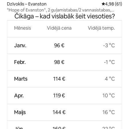
Dzīvoklis – Evanston
Vidējais vērtē
4,98 (61)
"Hope of Evanston", 2 guļamistabas/2 vannasistabas,
Čikāga – kad vislabāk šeit viesoties?
sporta zāle un baseins
Mēnesis
Vidējā cena
Vidējā temp.
Janv.
96 €
-3 °C
Febr.
98 €
-1 °C
Marts
114 €
4 °C
Apr.
119 €
10 °C
Maijs
144 €
16 °C
Jūn.
160 €
22 °C