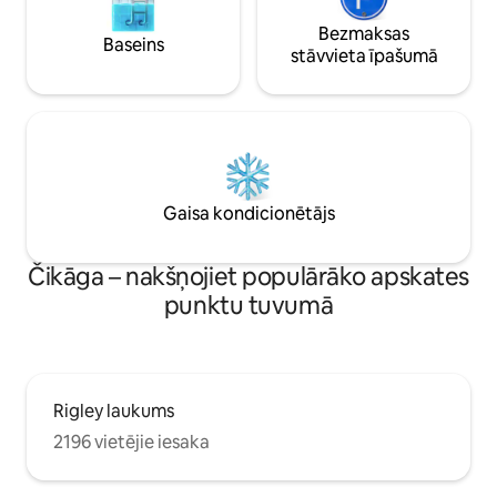
Mēs piedāvājam arī tīru garāžu (ar
bezmaksas elektromobiļu pieslēgumu, ja
Bezmaksas
Baseins
jums tas ir nepieciešams) par 20 ASV
stāvvieta īpašumā
dolāriem par nakti.
Gaisa kondicionētājs
Čikāga – nakšņojiet populārāko apskates
punktu tuvumā
Rigley laukums
2196 vietējie iesaka