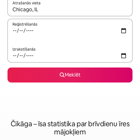
Atrašanās vieta
Kad rezultāti kļūs pieejami, izmantojiet bultiņu uz augšu un uz le
Reģistrēšanās
Izrakstīšanās
Meklēt
Čikāga – īsa statistika par brīvdienu īres
mājokļiem