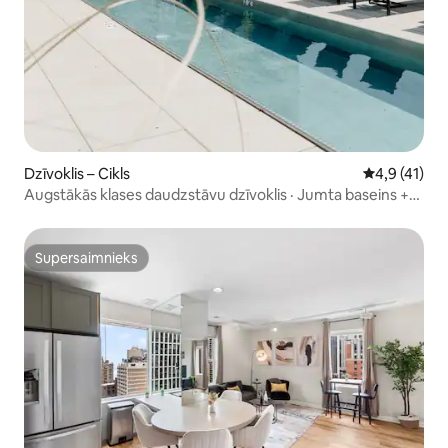
Dzīvoklis – Cikls
Vidējais vēr
4,9 (41)
Augstākās klases daudzstāvu dzīvoklis · Jumta baseins +
skati
Supersaimnieks
Supersaimnieks