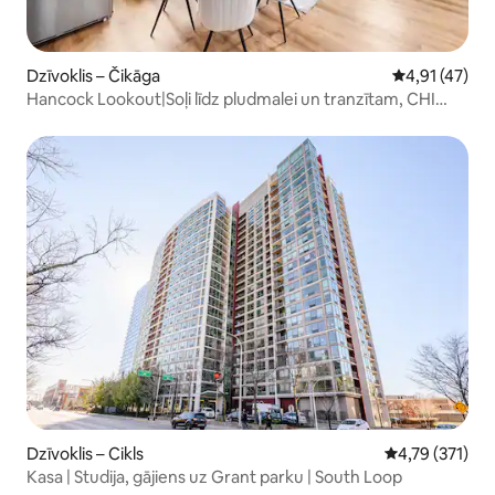
Dzīvoklis – Čikāga
Vidējais vērtē
4,91 (47)
Hancock Lookout|Soļi līdz pludmalei un tranzītam, CHI
SKATI
Dzīvoklis – Cikls
Vidējais vērtēj
4,79 (371)
Kasa | Studija, gājiens uz Grant parku | South Loop