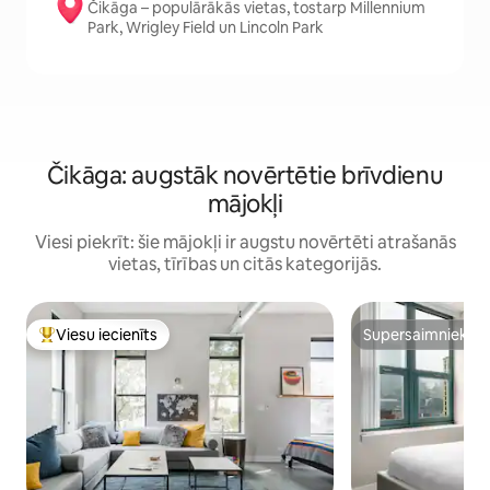
Čikāga – populārākās vietas, tostarp Millennium
Park, Wrigley Field un Lincoln Park
Čikāga: augstāk novērtētie brīvdienu
mājokļi
Viesi piekrīt: šie mājokļi ir augstu novērtēti atrašanās
vietas, tīrības un citās kategorijās.
Viesu iecienīts
Supersaimnieks
Populārs viesu iecienīts mājoklis
Supersaimnieks