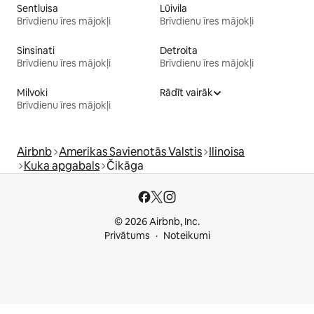
Sentluisa
Lūivila
Brīvdienu īres mājokļi
Brīvdienu īres mājokļi
Sinsinati
Detroita
Brīvdienu īres mājokļi
Brīvdienu īres mājokļi
Milvoki
Rādīt vairāk
Brīvdienu īres mājokļi
Airbnb
Amerikas Savienotās Valstis
Ilinoisa
Kuka apgabals
Čikāga
© 2026 Airbnb, Inc.
Privātums
Noteikumi