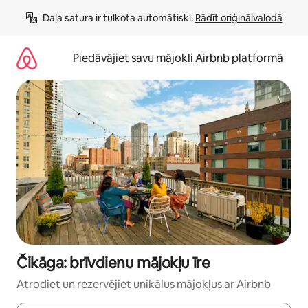
Aizvērt
Daļa satura ir tulkota automātiski. 
Rādīt oriģinālvalodā
un
iet
uz
Piedāvājiet savu mājokli Airbnb platformā
saturu
Čikāga: brīvdienu mājokļu īre
Atrodiet un rezervējiet unikālus mājokļus ar Airbnb