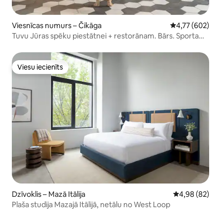
Viesnīcas numurs – Čikāga
Vidējais vērtēj
4,77 (602)
Tuvu Jūras spēku piestātnei + restorānam. Bārs. Sporta
zāle.
Viesu iecienīts
Viesu iecienīts
Dzīvoklis – Mazā Itālija
Vidējais vērtē
4,98 (82)
Plaša studija Mazajā Itālijā, netālu no West Loop