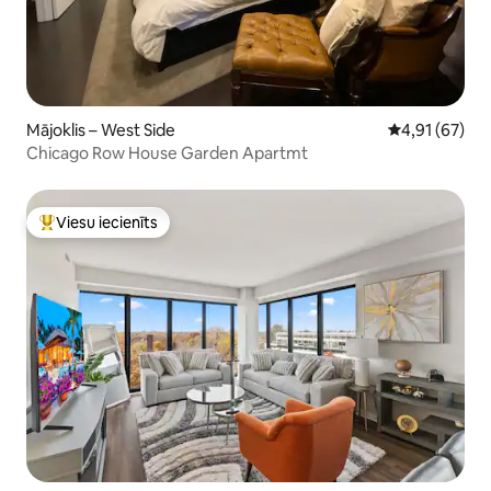
Mājoklis – West Side
Vidējais vērtē
4,91 (67)
Chicago Row House Garden Apartmt
Viesu iecienīts
Populārs viesu iecienīts mājoklis