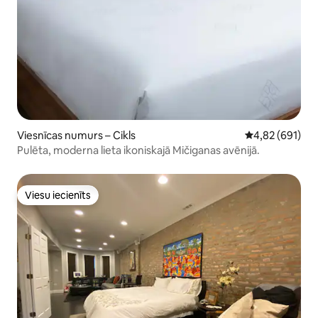
Viesnīcas numurs – Cikls
Vidējais vērtēj
4,82 (691)
Pulēta, moderna lieta ikoniskajā Mičiganas avēnijā.
Viesu iecienīts
Viesu iecienīts