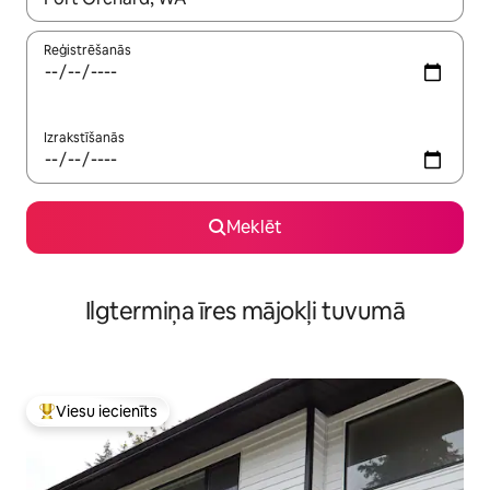
Reģistrēšanās
Izrakstīšanās
Meklēt
Ilgtermiņa īres mājokļi tuvumā
Viesu iecienīts
Populārs viesu iecienīts mājoklis