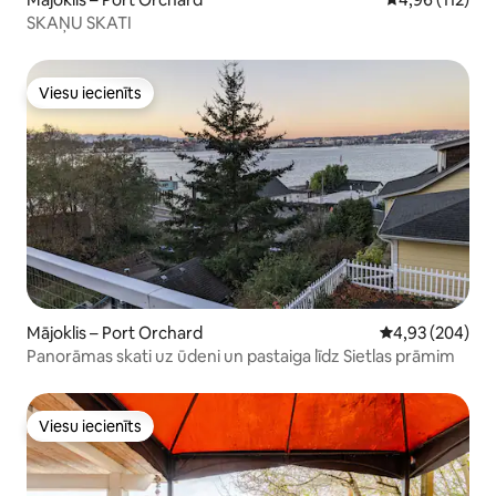
SKAŅU SKATI
Viesu iecienīts
Viesu iecienīts
Mājoklis – Port Orchard
Vidējais vērtēj
4,93 (204)
Panorāmas skati uz ūdeni un pastaiga līdz Sietlas prāmim
Viesu iecienīts
Viesu iecienīts