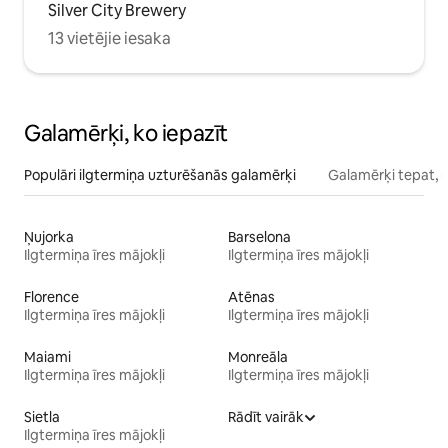
Silver City Brewery
13 vietējie iesaka
Galamērķi, ko iepazīt
Populāri ilgtermiņa uzturēšanās galamērķi
Galamērķi tepat, 
Ņujorka
Barselona
Ilgtermiņa īres mājokļi
Ilgtermiņa īres mājokļi
Florence
Atēnas
Ilgtermiņa īres mājokļi
Ilgtermiņa īres mājokļi
Maiami
Monreāla
Ilgtermiņa īres mājokļi
Ilgtermiņa īres mājokļi
Sietla
Rādīt vairāk
Ilgtermiņa īres mājokļi