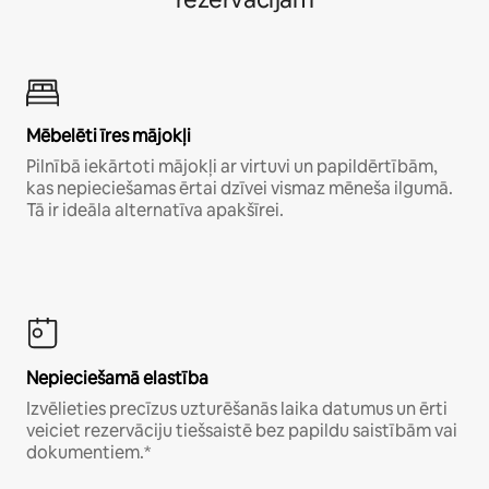
Mēbelēti īres mājokļi
Pilnībā iekārtoti mājokļi ar virtuvi un papildērtībām,
kas nepieciešamas ērtai dzīvei vismaz mēneša ilgumā.
Tā ir ideāla alternatīva apakšīrei.
Nepieciešamā elastība
Izvēlieties precīzus uzturēšanās laika datumus un ērti
veiciet rezervāciju tiešsaistē bez papildu saistībām vai
dokumentiem.*