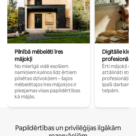
Pilnībā mēbelēti īres
Digitālie klejo
mājokļi
profesionāļi
No mierīgā vidē esošiem
Ērti mājokļi ce
namiņiem kalnos līdz ērtiem
attālināti strā
pilsētas dzīvokļiem – šajos
profesionāļiem 
mēbelētajos īres mājokļos ir
īpaši darbam 
pieejamas visas papildērtības
telpām.
kā mājās.
Papildērtības un privilēģijas ilgākām
rezervācijām