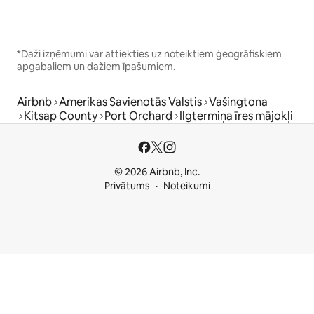
*Daži izņēmumi var attiekties uz noteiktiem ģeogrāfiskiem
apgabaliem un dažiem īpašumiem.
Airbnb
Amerikas Savienotās Valstis
Vašingtona
Kitsap County
Port Orchard
Ilgtermiņa īres mājokļi
© 2026 Airbnb, Inc.
Privātums
Noteikumi