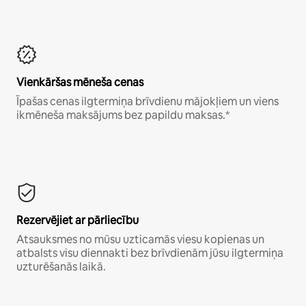
Vienkāršas mēneša cenas
Īpašas cenas ilgtermiņa brīvdienu mājokļiem un viens
ikmēneša maksājums bez papildu maksas.*
Rezervējiet ar pārliecību
Atsauksmes no mūsu uzticamās viesu kopienas un
atbalsts visu diennakti bez brīvdienām jūsu ilgtermiņa
uzturēšanās laikā.