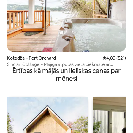
Kotedža – Port Orchard
Vidējais vērtēj
4,89 (521)
Sinclair Cottage ~ Mājīga atpūtas vieta piekrastē ar
Ērtības kā mājās un lieliskas cenas par
burbuļvannu
mēnesi