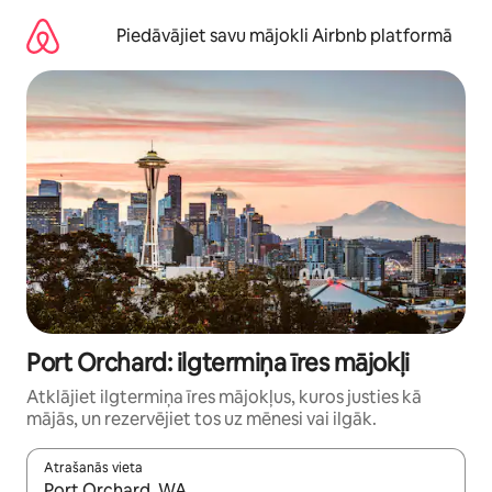
Aizvērt
un
Piedāvājiet savu mājokli Airbnb platformā
iet
uz
saturu
Port Orchard: ilgtermiņa īres mājokļi
Atklājiet ilgtermiņa īres mājokļus, kuros justies kā
mājās, un rezervējiet tos uz mēnesi vai ilgāk.
Atrašanās vieta
Kad rezultāti kļūs pieejami, izmantojiet bultiņu uz augšu un uz le