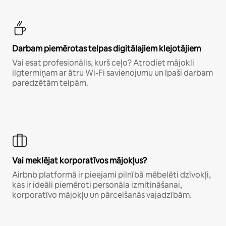
Darbam piemērotas telpas digitālajiem klejotājiem
Vai esat profesionālis, kurš ceļo? Atrodiet mājokli
ilgtermiņam ar ātru Wi-Fi savienojumu un īpaši darbam
paredzētām telpām.
Vai meklējat korporatīvos mājokļus?
Airbnb platformā ir pieejami pilnībā mēbelēti dzīvokļi,
kas ir ideāli piemēroti personāla izmitināšanai,
korporatīvo mājokļu un pārcelšanās vajadzībām.