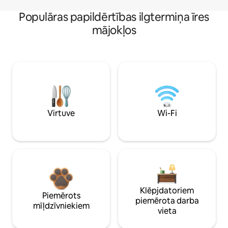
Populāras papildērtības ilgtermiņa īres
mājokļos
Virtuve
Wi-Fi
Klēpjdatoriem
Piemērots
piemērota darba
mīļdzīvniekiem
vieta