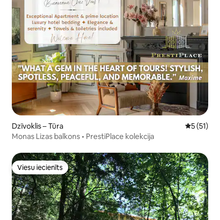
Dzīvoklis – Tūra
Vidējais v
5 (51)
Monas Lizas balkons • PrestiPlace kolekcija
Viesu iecienīts
Viesu iecienīts