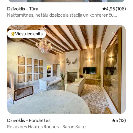
Dzīvoklis – Tūra
Vidējais vērtēj
4,95 (106)
Naktsmītnes, netālu dzelzceļa stacija un konferenču
centrs
Viesu iecienīts
Populārs viesu iecienīts mājoklis
Dzīvoklis – Fondettes
Vidējais v
5 (13)
Relais des Hautes Roches - Baron Suite