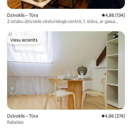
Dzīvoklis – Tūra
Vidējais vērtēj
4,86 (134)
2-istabu dzīvoklis vēsturiskajā centrā, 1. stāvs, ar gaisa
kondicionētāju
Viesu iecienīts
Viesu iecienīts
Dzīvoklis – Tūra
Vidējais vērtēj
4,86 (274)
Rabelais