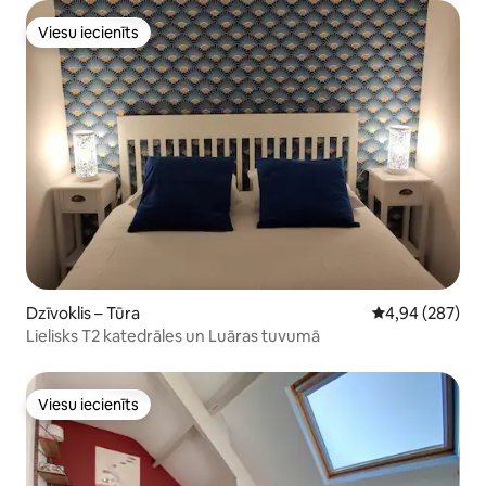
Viesu iecienīts
Viesu iecienīts
Dzīvoklis – Tūra
Vidējais vērtēj
4,94 (287)
Lielisks T2 katedrāles un Luāras tuvumā
Viesu iecienīts
Viesu iecienīts