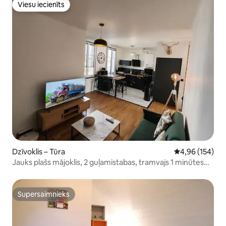
Viesu iecienīts
Viesu iecienīts
Dzīvoklis – Tūra
Vidējais vērtēj
4,96 (154)
Jauks plašs mājoklis, 2 guļamistabas, tramvajs 1 minūtes
attālumā
Supersaimnieks
Supersaimnieks