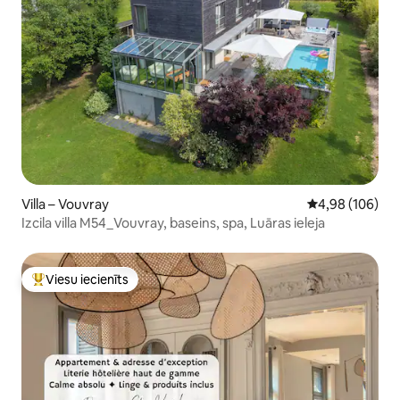
Villa – Vouvray
Vidējais vērtēj
4,98 (106)
Izcila villa M54_Vouvray, baseins, spa, Luāras ieleja
Viesu iecienīts
Populārs viesu iecienīts mājoklis