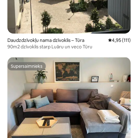
Daudzdzīvokļu nama dzīvoklis – Tūra
Vidējais vērtē
4,95 (111)
90m2 dzīvoklis starp Luāru un veco Tūru
Supersaimnieks
Supersaimnieks