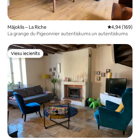
Mājoklis – La Riche
Vidējais vērtēj
4,94 (169)
La grange du Pigeonnier autentiskums un autentiskums
Viesu iecienīts
Viesu iecienīts