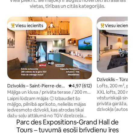
Viesi piekrīt: šie mājokļi ir augstu novērtēti atrašanās
vietas, tīrības un citās kategorijās.
Viesu iecienīts
Viesu iecienīts
Populārs viesu iecienīts mājoklis
Populārs viesu iec
Dzīvoklis – Tūra
Dzīvoklis – Saint-Pierre-des-
Vidējais vērtējums: 4,97 no 5, at
4,97 (612)
Lofts, 200 m², pašā
Corps
garāža (2 vannasis
Mājīga un klusa / privāta terase / 200 m
XXL lofts, 200 m² p
TGV stacija
vēsturiskajā sirdī, ļoti 
Laipni lūdzam mājās 🙂 Izbaudiet šo
privāta garāža, kur
mājīgo, pilnībā aprīkoto, nelielās mājas
dzīvokļa (autostāv
iedvesmoto dzīvokli, kas atrodas tikai
2 guļamistabas, 2 v
dažu soļu attālumā no TGV dzelzceļa
Parc des Expositions-Grand Hall de
virtuve (30 m²) un
stacijas. Jūs izbaudīsiet mierīgu
istaba (85 m²). Ātrs Wi-Fi (157 Mb/s) +
uzturēšanos, vienlaikus atrodoties tuvu
Tours – tuvumā esoši brīvdienu īres
īpaša darba vieta: 
visām ērtībām: - 4 km no Tūras centra -