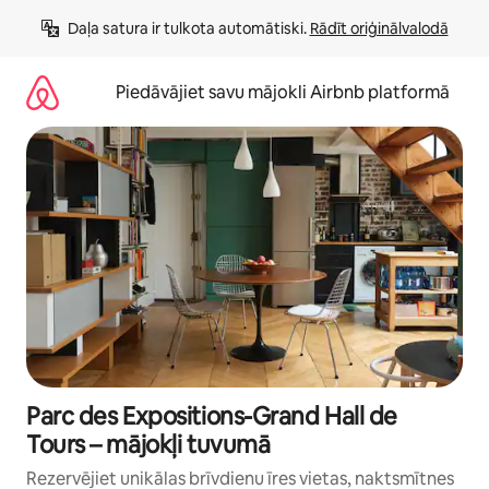
Aizvērt
Daļa satura ir tulkota automātiski. 
Rādīt oriģinālvalodā
un
iet
uz
Piedāvājiet savu mājokli Airbnb platformā
saturu
Parc des Expositions-Grand Hall de
Tours – mājokļi tuvumā
Rezervējiet unikālas brīvdienu īres vietas, naktsmītnes