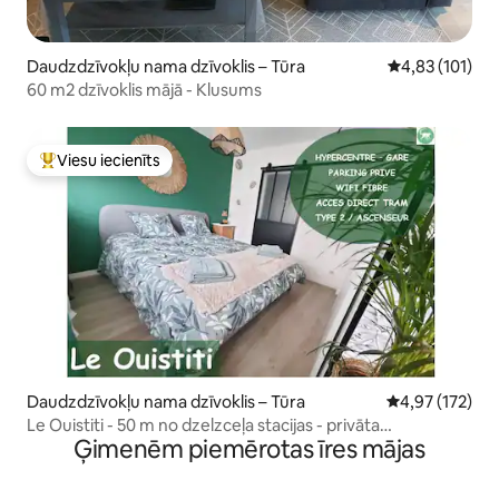
Daudzdzīvokļu nama dzīvoklis – Tūra
Vidējais vērtēj
4,83 (101)
60 m2 dzīvoklis mājā - Klusums
Viesu iecienīts
Populārs viesu iecienīts mājoklis
Daudzdzīvokļu nama dzīvoklis – Tūra
Vidējais vērtēj
4,97 (172)
Le Ouistiti - 50 m no dzelzceļa stacijas - privāta
Ģimenēm piemērotas īres mājas
autostāvvieta