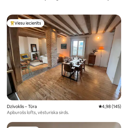
Viesu iecienīts
Populārs viesu iecienīts mājoklis
Dzīvoklis – Tūra
Vidējais vērtēj
4,98 (145)
Apburošs lofts, vēsturiska sirds.