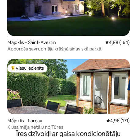
Mājoklis – Saint-Avertin
Vidējais vērtēj
4,88 (164)
Apburoša savrupmāja krāšņā ainaviskā parkā.
Viesu iecienīts
Populārs viesu iecienīts mājoklis
Mājoklis – Larçay
Vidējais vērtēj
4,96 (171)
Klusa māja netālu no Tūres
Īres dzīvokļi ar gaisa kondicionētāju