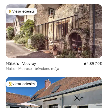
Viesu iecienīts
Populārs viesu iecienīts mājoklis
Mājoklis – Vouvray
Vidējais vērtēj
4,89 (101)
Maison Melrose - brīvdienu māja
Viesu iecienīts
Populārs viesu iecienīts mājoklis