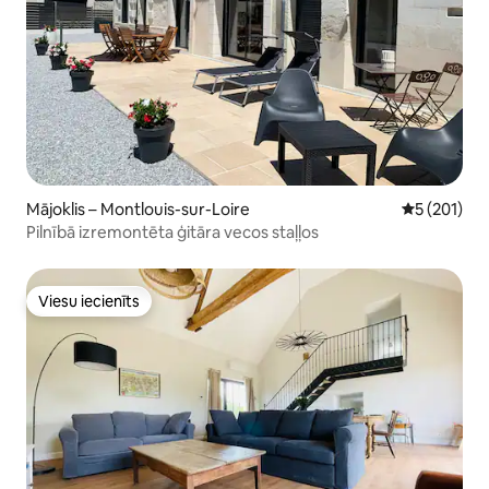
Mājoklis – Montlouis-sur-Loire
Vidējais vēr
5 (201)
Pilnībā izremontēta ģitāra vecos staļļos
Viesu iecienīts
Viesu iecienīts