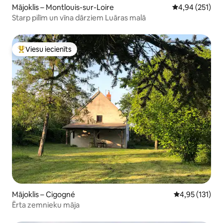
Mājoklis – Montlouis-sur-Loire
Vidējais vērtēj
4,94 (251)
Starp pilīm un vīna dārziem Luāras malā
Viesu iecienīts
Populārs viesu iecienīts mājoklis
Mājoklis – Cigogné
Vidējais vērtē
4,95 (131)
Ērta zemnieku māja