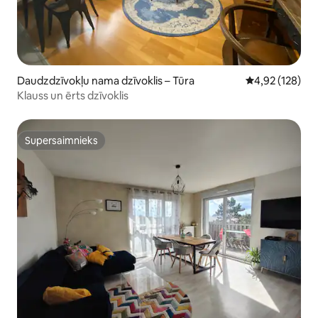
Daudzdzīvokļu nama dzīvoklis – Tūra
Vidējais vērtēj
4,92 (128)
Klauss un ērts dzīvoklis
Supersaimnieks
Supersaimnieks