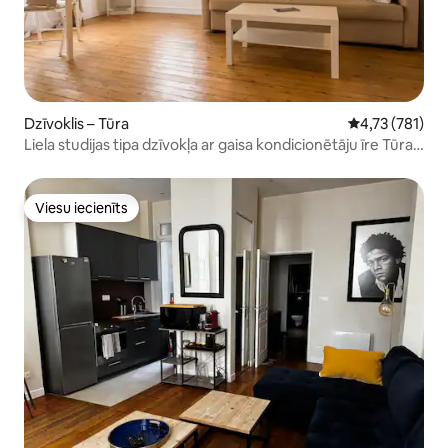
Dzīvoklis – Tūra
Vidējais vērtēj
4,73 (781)
Liela studijas tipa dzīvokļa ar gaisa kondicionētāju īre Tūras
vēsturiskajā centrā
Viesu iecienīts
Viesu iecienīts