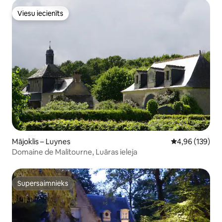
Viesu iecienīts
Viesu iecienīts
Mājoklis – Luynes
Vidējais vērtēj
4,96 (139)
Domaine de Malitourne, Luāras ieleja
Supersaimnieks
Supersaimnieks