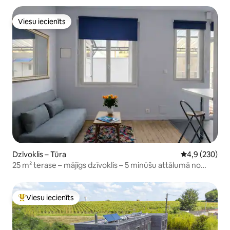
Viesu iecienīts
Viesu iecienīts
Dzīvoklis – Tūra
Vidējais vērtē
4,9 (230)
25 m² terase – mājīgs dzīvoklis – 5 minūšu attālumā no
vilciena un centra
Viesu iecienīts
Populārs viesu iecienīts mājoklis