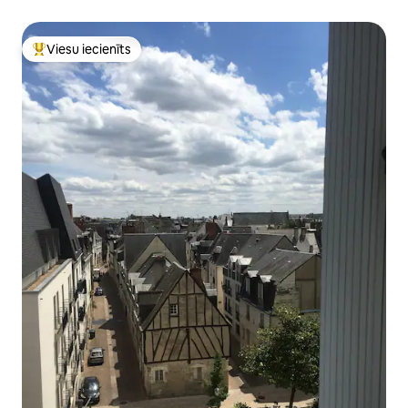
Viesu iecienīts
Populārs viesu iecienīts mājoklis