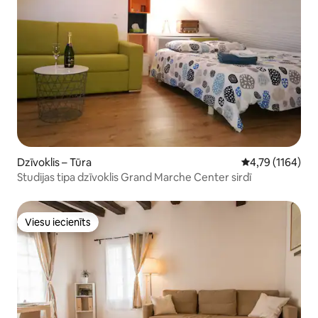
Dzīvoklis – Tūra
Vidējais vērtēju
4,79 (1164)
Studijas tipa dzīvoklis Grand Marche Center sirdī
Viesu iecienīts
Viesu iecienīts