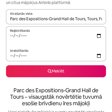
un citus mājokļus Airbnb platformā
Atrašanās vieta
Kad rezultāti kļūs pieejami, izmantojiet bultiņu uz augšu un uz le
Reģistrēšanās
Izrakstīšanās
Meklēt
Parc des Expositions-Grand Hall de
Tours – visaugstāk novērtētie tuvumā
esošie brīvdienu īres mājokļi