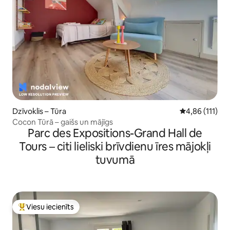
Dzīvoklis – Tūra
Vidējais vērtē
4,86 (111)
Cocon Tūrā – gaišs un mājīgs
Parc des Expositions-Grand Hall de
Tours – citi lieliski brīvdienu īres mājokļi
tuvumā
Viesu iecienīts
Populārs viesu iecienīts mājoklis