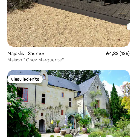
Mājoklis – Saumur
Vidējais vērtēj
4,88 (185)
Maison " Chez Marguerite"
Viesu iecienīts
Viesu iecienīts