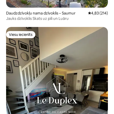
Daudzdzīvokļu nama dzīvoklis – Saumur
Vidējais vērtēj
4,83 (214)
Jauks dzīvoklis Skats uz pili un Luāru
Viesu iecienīts
Viesu iecienīts