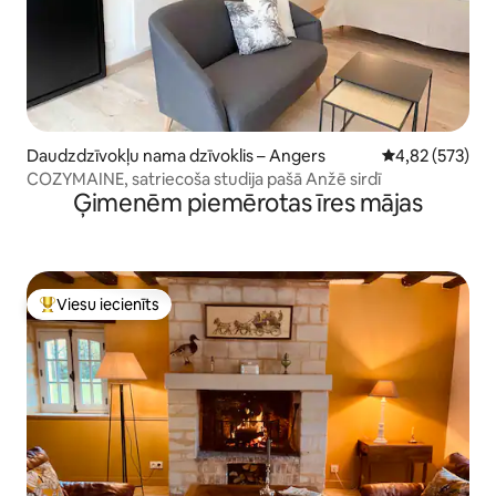
Daudzdzīvokļu nama dzīvoklis – Angers
Vidējais vērtēj
4,82 (573)
COZYMAINE, satriecoša studija pašā Anžē sirdī
Ģimenēm piemērotas īres mājas
Viesu iecienīts
Populārs viesu iecienīts mājoklis