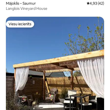
Mājoklis – Saumur
Vidējais vērtē
4,93 (42)
Langlois Vineyard House
Viesu iecienīts
Viesu iecienīts