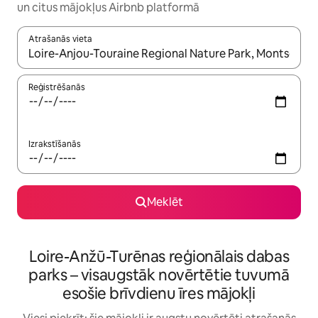
un citus mājokļus Airbnb platformā
Atrašanās vieta
Kad rezultāti kļūs pieejami, izmantojiet bultiņu uz augšu un uz le
Reģistrēšanās
Izrakstīšanās
Meklēt
Loire-Anžū-Turēnas reģionālais dabas
parks – visaugstāk novērtētie tuvumā
esošie brīvdienu īres mājokļi