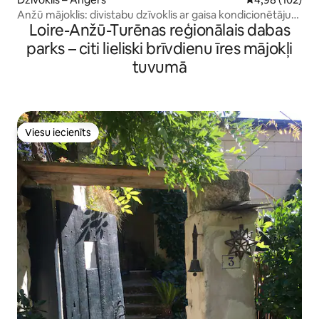
Anžū mājoklis: divistabu dzīvoklis ar gaisa kondicionētāju
Loire-Anžū-Turēnas reģionālais dabas
un burbuļvannu
parks – citi lieliski brīvdienu īres mājokļi
tuvumā
Viesu iecienīts
Viesu iecienīts