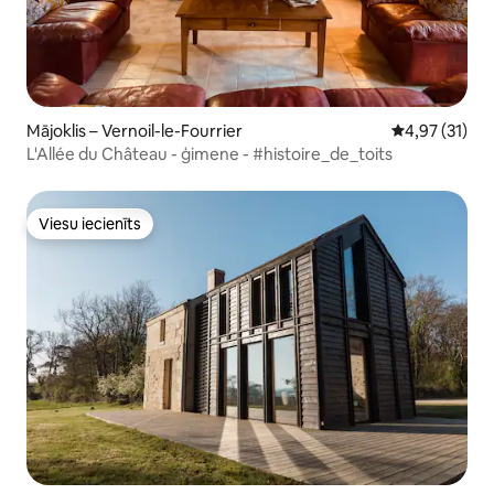
Mājoklis – Vernoil-le-Fourrier
Vidējais vērtē
4,97 (31)
L'Allée du Château - ģimene - #histoire_de_toits
Viesu iecienīts
Viesu iecienīts