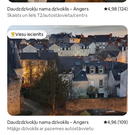
Daudzdzīvokļu nama dzīvoklis – Angers
Vidējais vērtēj
4,98 (124)
Skaists un liels T2/autostāvvieta/centrs
Viesu iecienīts
Populārs viesu iecienīts mājoklis
Daudzdzīvokļu nama dzīvoklis – Angers
Vidējais vērtēj
4,96 (109)
Mājīgs dzīvoklis ar pazemes autostāvvietu