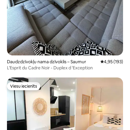
Daudzdzīvokļu nama dzīvoklis – Saumur
Vidējais vērtēj
4,95 (193)
L’Esprit du Cadre Noir - Duplex d 'Exception
Viesu iecienīts
Viesu iecienīts