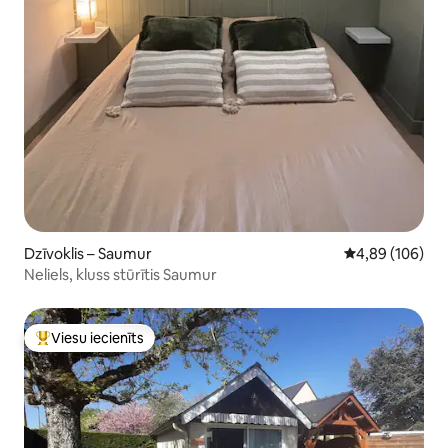
Dzīvoklis – Saumur
Vidējais vērtēj
4,89 (106)
Neliels, kluss stūrītis Saumur
Viesu iecienīts
Populārs viesu iecienīts mājoklis