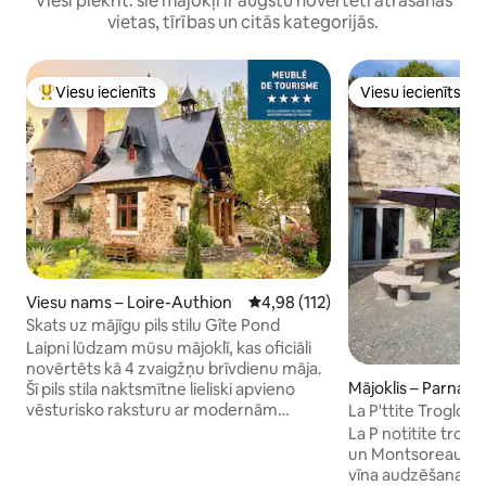
Viesi piekrīt: šie mājokļi ir augstu novērtēti atrašanās
vietas, tīrības un citās kategorijās.
Viesu iecienīts
Viesu iecienīts
Populārs viesu iecienīts mājoklis
Viesu iecienīts
Viesu nams – Loire-Authion
Vidējais vērtējums: 4,98 no 5, at
4,98 (112)
Skats uz mājīgu pils stilu Gîte Pond
Laipni lūdzam mūsu mājoklī, kas oficiāli
novērtēts kā 4 zvaigžņu brīvdienu māja.
Mājoklis – Parnay
Šī pils stila naktsmītne lieliski apvieno
vēsturisko raksturu ar modernām
La P'ttite Troglo -
ērtībām jūsu uzturēšanās laikā. Ērtas
La P notitite trog
papildērtības: labi aprīkota virtuve ar visu
un Montsoreau, st
nepieciešamo, ērtām guļamtelpām un
vīna audzēšanas vi