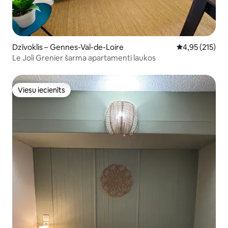
Dzīvoklis – Gennes-Val-de-Loire
Vidējais vērtēj
4,95 (215)
Le Joli Grenier šarma apartamenti laukos
Viesu iecienīts
Viesu iecienīts