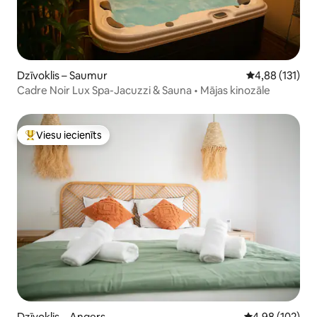
Dzīvoklis – Saumur
Vidējais vērtēj
4,88 (131)
Cadre Noir Lux Spa-Jacuzzi & Sauna • Mājas kinozāle
Viesu iecienīts
Populārs viesu iecienīts mājoklis
Dzīvoklis – Angers
Vidējais vērtēj
4,98 (102)