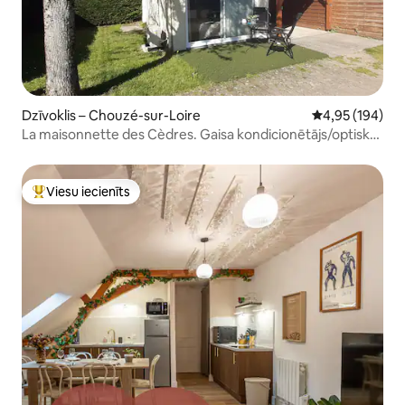
Dzīvoklis – Chouzé-sur-Loire
Vidējais vērtēj
4,95 (194)
La maisonnette des Cèdres. Gaisa kondicionētājs/optiskā
šķiedra
Viesu iecienīts
Populārs viesu iecienīts mājoklis