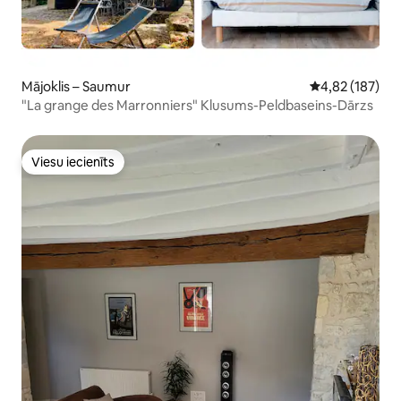
Mājoklis – Saumur
Vidējais vērtēj
4,82 (187)
"La grange des Marronniers" Klusums-Peldbaseins-Dārzs
Viesu iecienīts
Viesu iecienīts