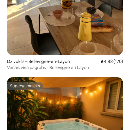
Dzīvoklis – Bellevigne-en-Layon
Vidējais vērtēj
4,93 (170)
Vecais vīna pagrabs - Bellevigne en Layon
Supersaimnieks
Supersaimnieks