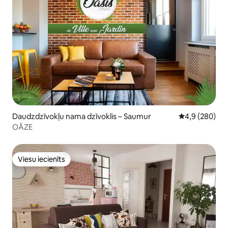
Daudzdzīvokļu nama dzīvoklis – Saumur
Vidējais vērtē
4,9 (280)
OĀZE
Viesu iecienīts
Viesu iecienīts