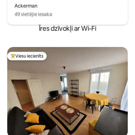
Ackerman
49 vietējie iesaka
Īres dzīvokļi ar Wi-Fi
Viesu iecienīts
Populārs viesu iecienīts mājoklis