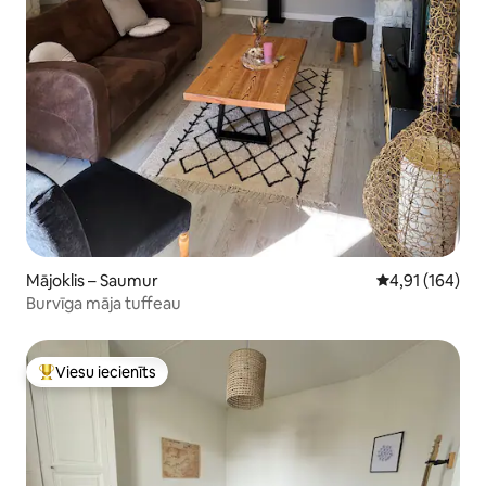
Mājoklis – Saumur
Vidējais vērtēj
4,91 (164)
Burvīga māja tuffeau
Viesu iecienīts
Populārs viesu iecienīts mājoklis