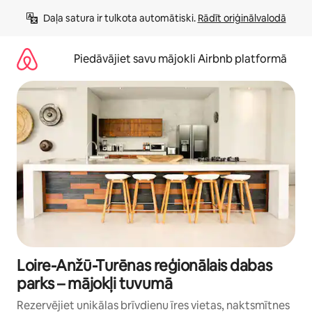
Aizvērt
Daļa satura ir tulkota automātiski. 
Rādīt oriģinālvalodā
un
iet
uz
Piedāvājiet savu mājokli Airbnb platformā
saturu
Loire-Anžū-Turēnas reģionālais dabas
parks – mājokļi tuvumā
Rezervējiet unikālas brīvdienu īres vietas, naktsmītnes