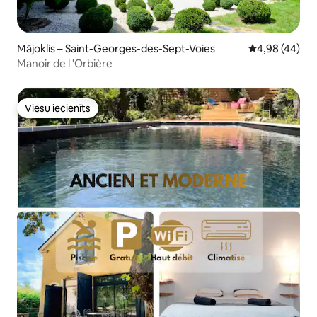
Mājoklis – Saint-Georges-des-Sept-Voies
Vidējais vērtē
4,98 (44)
Manoir de l 'Orbière
Viesu iecienīts
Viesu iecienīts