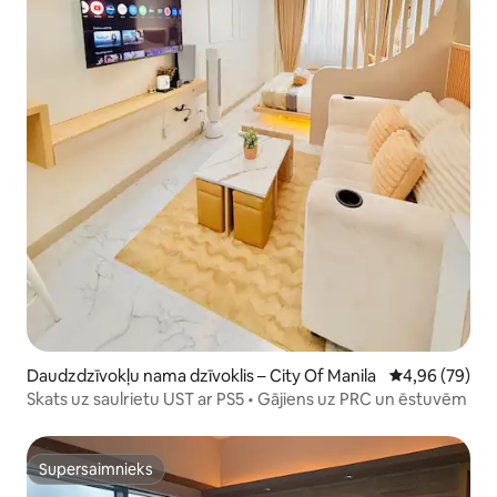
Daudzdzīvokļu nama dzīvoklis – City Of Manila
Vidējais vērtē
4,96 (79)
Skats uz saulrietu UST ar PS5 • Gājiens uz PRC un ēstuvēm
Supersaimnieks
Supersaimnieks