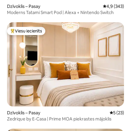
Dzīvoklis – Pasay
Vidējais vērtē
4,9 (343)
Moderns Tatami Smart Pod | Alexa + Nintendo Switch
Viesu iecienīts
Populārs viesu iecienīts mājoklis
Dzīvoklis – Pasay
Vidējais vē
5 (23)
Zedrique by E-Casa | Prime MOA piekrastes mājoklis