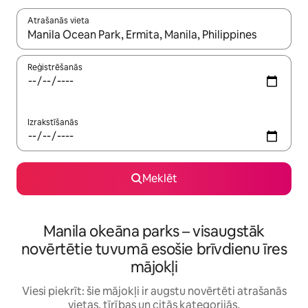
Atrašanās vieta
Kad rezultāti kļūs pieejami, izmantojiet bultiņu uz augšu un uz le
Reģistrēšanās
Izrakstīšanās
Meklēt
Manila okeāna parks – visaugstāk
novērtētie tuvumā esošie brīvdienu īres
mājokļi
Viesi piekrīt: šie mājokļi ir augstu novērtēti atrašanās
vietas, tīrības un citās kategorijās.