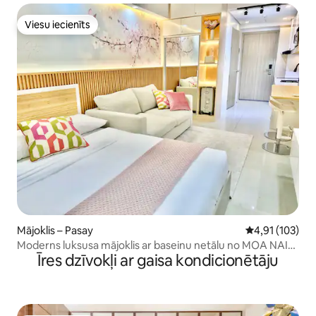
Viesu iecienīts
Viesu iecienīts
Mājoklis – Pasay
Vidējais vērtēj
4,91 (103)
Moderns luksusa mājoklis ar baseinu netālu no MOA NAIA
Īres dzīvokļi ar gaisa kondicionētāju
lidostas