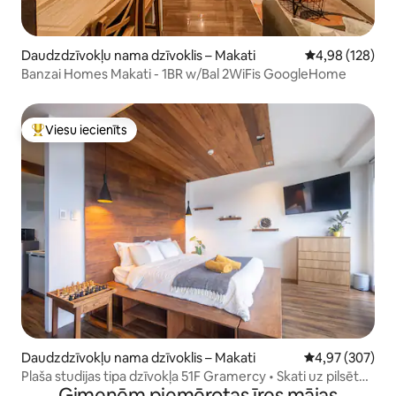
Daudzdzīvokļu nama dzīvoklis – Makati
Vidējais vērtēj
4,98 (128)
Banzai Homes Makati - 1BR w/Bal 2WiFis GoogleHome
Viesu iecienīts
Populārs viesu iecienīts mājoklis
Daudzdzīvokļu nama dzīvoklis – Makati
Vidējais vērtēj
4,97 (307)
Plaša studijas tipa dzīvokļa 51F Gramercy • Skati uz pilsētu •
Ģimenēm piemērotas īres mājas
Makati