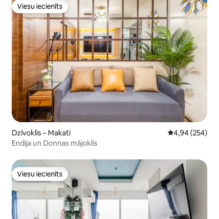
Viesu iecienīts
Viesu iecienīts
Dzīvoklis – Makati
Vidējais vērtēj
4,94 (254)
Endija un Donnas mājoklis
Viesu iecienīts
Viesu iecienīts