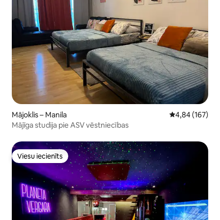
Mājoklis – Manila
Vidējais vērtēj
4,84 (167)
Mājīga studija pie ASV vēstniecības
Viesu iecienīts
Viesu iecienīts