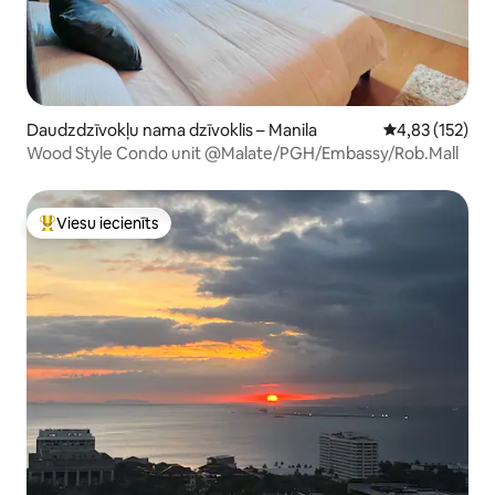
Daudzdzīvokļu nama dzīvoklis – Manila
Vidējais vērtēj
4,83 (152)
Wood Style Condo unit @Malate/PGH/Embassy/Rob.Mall
Viesu iecienīts
Populārs viesu iecienīts mājoklis