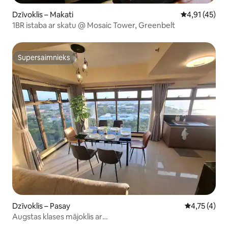
Dzīvoklis – Makati
Vidējais vērtē
4,91 (45)
1BR istaba ar skatu @ Mosaic Tower, Greenbelt
Supersaimnieks
Supersaimnieks
Dzīvoklis – Pasay
Vidējais vēr
4,75 (4)
Augstas klases mājoklis ar
2 guļamistabām•93 m²•12 personas•Mājdzīvnieki•Bezmaksas