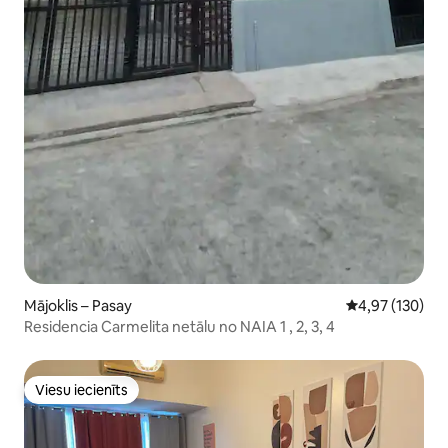
Mājoklis – Pasay
Vidējais vērtēj
4,97 (130)
Residencia Carmelita netālu no NAIA 1 , 2, 3, 4
Viesu iecienīts
Viesu iecienīts