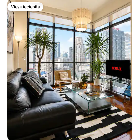
Viesu iecienīts
Viesu iecienīts