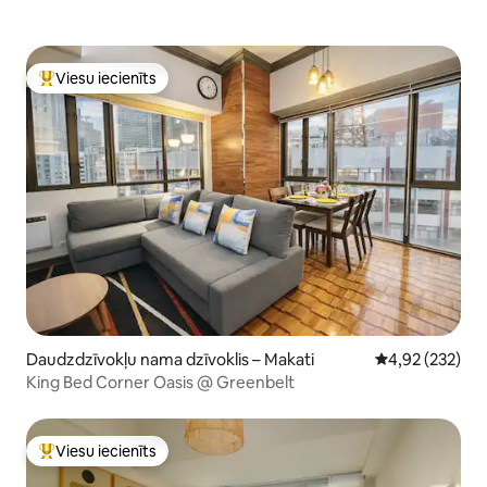
Viesu iecienīts
Populārs viesu iecienīts mājoklis
Daudzdzīvokļu nama dzīvoklis – Makati
Vidējais vērtēj
4,92 (232)
King Bed Corner Oasis @ Greenbelt
Viesu iecienīts
Populārs viesu iecienīts mājoklis