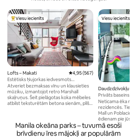
Viesu iecienīts
Viesu iecienīts
Populārs viesu iecienīts mājoklis
Viesu iecienīts
Lofts – Makati
Vidējais vērtējums: 4,95 no 5, at
4,95 (567)
Estētisks Ņujorkas iedvesmots
Greenbelt Loft ar Tempur gultu
Atveriet bezmaksas vīnu un klausieties
Daudzdzīvokļu na
mūziku, izmantojot retro Marshall
lis – Makati
Privāts baseins! 3
skaļruņus. Šeit pielāgotas koka mēbeles
65collutelevizoru 
Neticama ēka mod
atbilst teksturētām betona sienām, plīša
rezidencēs. Tieši blakus Century City
persiešu paklājiem, klasiskiem vintage
Mall un Poblacion 
rotājumiem un 60. gadu popmūzikas
ēdienam pie jūsu nam
mākslas akcentiem. Izsmalcināts
Manila okeāna parks – tuvumā esoši
privāta terase ar p
industriālo un retro elementu
baseinu! (Mēs iztukšojam un iztīrām
brīvdienu īres mājokļi ar populārām
apvienojums galu galā piešķir šim loftam
baseinu katrai rezervācija