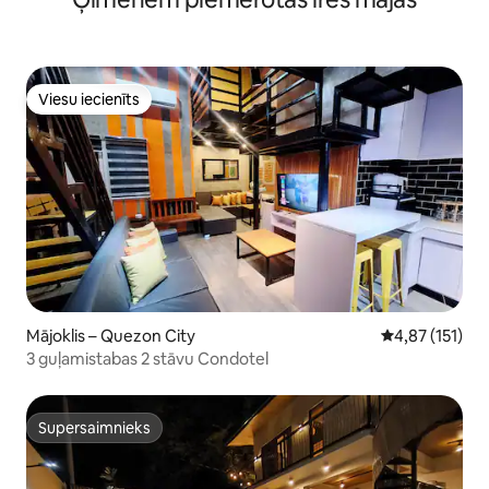
Viesu iecienīts
Viesu iecienīts
Mājoklis – Quezon City
Vidējais vērtē
4,87 (151)
3 guļamistabas 2 stāvu Condotel
Supersaimnieks
Supersaimnieks