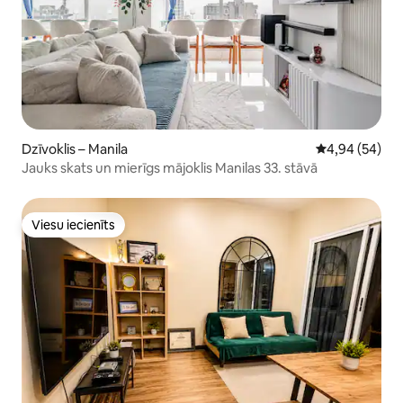
Dzīvoklis – Manila
Vidējais vērtē
4,94 (54)
Jauks skats un mierīgs mājoklis Manilas 33. stāvā
Viesu iecienīts
Viesu iecienīts