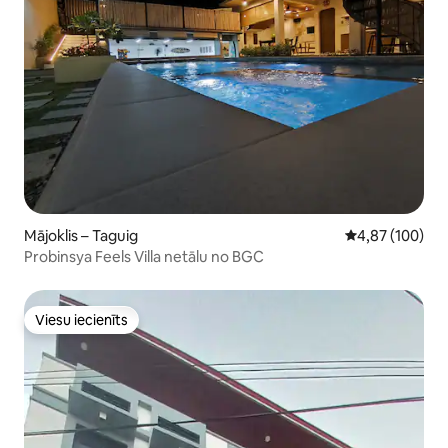
Mājoklis – Taguig
Vidējais vērtēj
4,87 (100)
Probinsya Feels Villa netālu no BGC
Viesu iecienīts
Viesu iecienīts