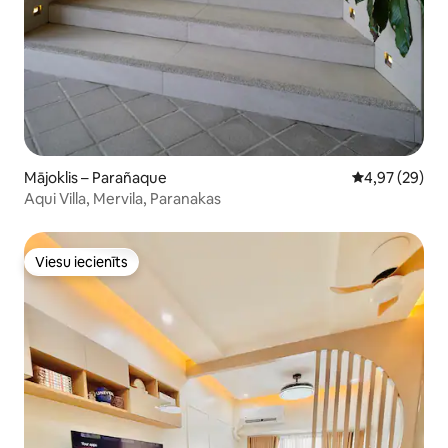
Mājoklis – Parañaque
Vidējais vērtē
4,97 (29)
Aqui Villa, Mervila, Paranakas
Viesu iecienīts
Viesu iecienīts