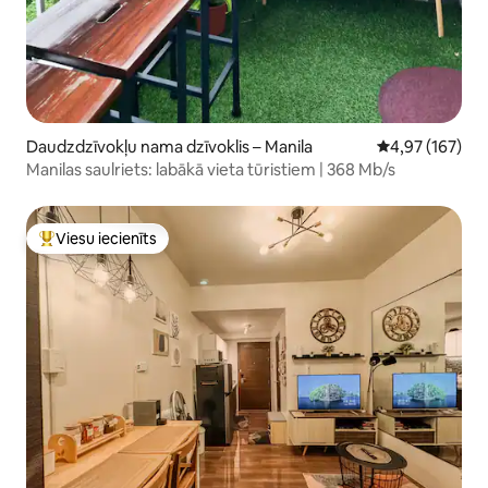
Daudzdzīvokļu nama dzīvoklis – Manila
Vidējais vērtēj
4,97 (167)
Manilas saulriets: labākā vieta tūristiem | 368 Mb/s
Viesu iecienīts
Populārs viesu iecienīts mājoklis