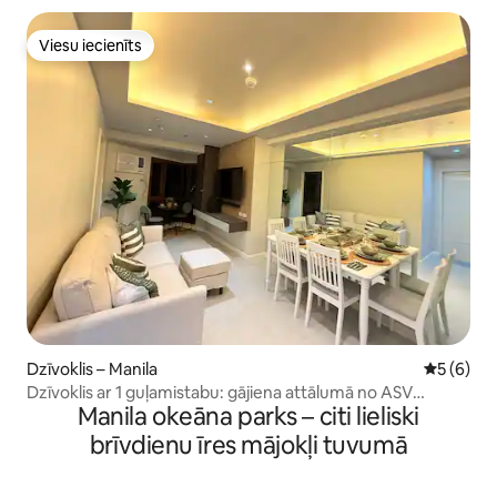
autostāvvieta | PICC/MOA
Viesu iecienīts
Viesu iecienīts
Dzīvoklis – Manila
Vidējais 
5 (6)
Dzīvoklis ar 1 guļamistabu: gājiena attālumā no ASV
Manila okeāna parks – citi lieliski
vēstniecības
brīvdienu īres mājokļi tuvumā