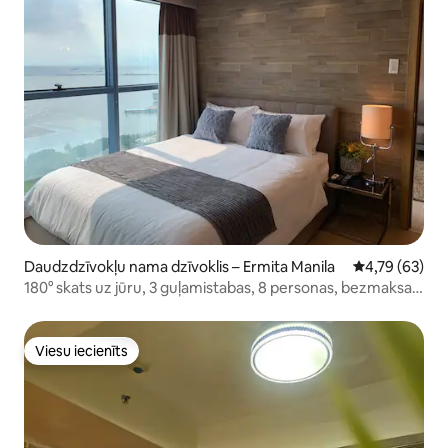
Daudzdzīvokļu nama dzīvoklis – Ermita Manila
Vidējais vērtē
4,79 (63)
180° skats uz jūru, 3 guļamistabas, 8 personas, bezmaksas
baseins, autostāvvieta, Wi-Fi
Viesu iecienīts
Viesu iecienīts