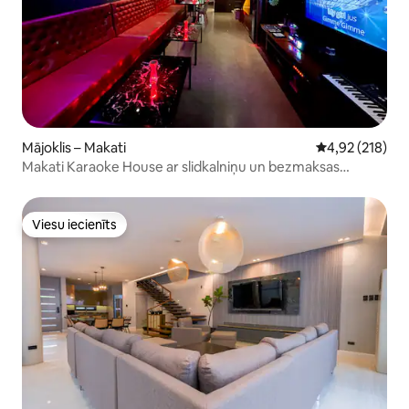
Mājoklis – Makati
Vidējais vērtēj
4,92 (218)
Makati Karaoke House ar slidkalniņu un bezmaksas
autostāvvietu
Viesu iecienīts
Viesu iecienīts