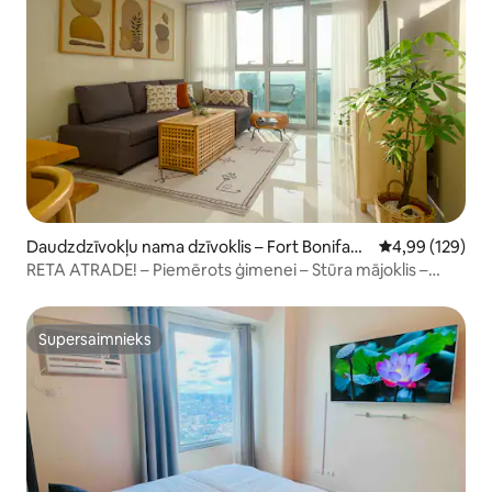
Daudzdzīvokļu nama dzīvoklis – Fort Bonifaci
Vidējais vērtēj
4,99 (129)
o,Taguig
RETA ATRADE! – Piemērots ģimenei – Stūra mājoklis –
BGC
Supersaimnieks
Supersaimnieks