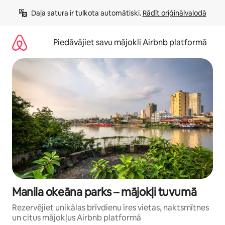
Aizvērt
Daļa satura ir tulkota automātiski. 
Rādīt oriģinālvalodā
un
iet
uz
Piedāvājiet savu mājokli Airbnb platformā
saturu
Manila okeāna parks – mājokļi tuvumā
Rezervējiet unikālas brīvdienu īres vietas, naktsmītnes
un citus mājokļus Airbnb platformā