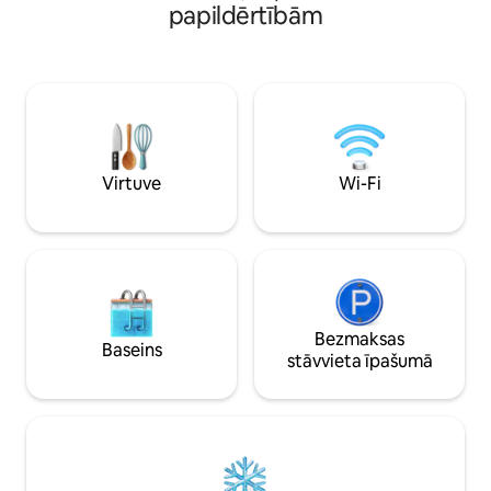
tā unikālo, īpašo raksturu. Ideāli
papildērtībām
ātru internetu (līd
piemērots fotogēniskai boutique
ērti piedzīvojot plašā
mākslas viesnīcas noskaņai. Fantastiska
KVADRĀTMETRI), ko
iespēja darījumu braucieniem un pāriem
Apakšstāvā esošai
ar zinošu gaumi, kas vēlas apmesties
baseins un pirts ir
kādā no Manilas iecienītākajām vietām.
līdz svētdienai, NO 
Baseins būs slēgt
laikā (pirmdien)
Virtuve
Wi-Fi
Bezmaksas
Baseins
stāvvieta īpašumā