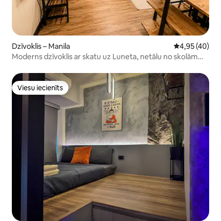
Dzīvoklis – Manila
Vidējais vērtē
4,95 (40)
Moderns dzīvoklis ar skatu uz Luneta, netālu no skolām
u.c.
Viesu iecienīts
Viesu iecienīts