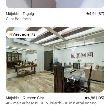
Mājoklis – Taguig
Vidējais vērtē
4,94 (87)
Casa Bonifacio
Viesu iecienīts
Populārs viesu iecienīts mājoklis
Mājoklis – Quezon City
Vidējais vērtēj
4,88 (105)
4BR māja ar baseinu, KTV, biljards - 10 min attālumā no
tirdzniecības centra