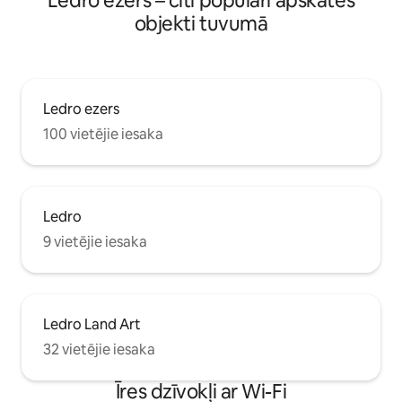
Ledro ezers – citi populāri apskates
objekti tuvumā
Ledro ezers
100 vietējie iesaka
Ledro
9 vietējie iesaka
Ledro Land Art
32 vietējie iesaka
Īres dzīvokļi ar Wi-Fi