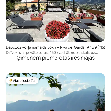
Daudzdzīvokļu nama dzīvoklis – Riva del Garda
Vidējais vērtē
4,79 (115)
Dzīvoklis ar privātu terasi, 150 kvadrātmetru skats uz
Ģimenēm piemērotas īres mājas
ezeru
Viesu iecienīts
Populārs viesu iecienīts mājoklis