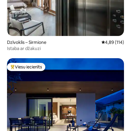
Dzīvoklis – Sirmione
Vidējais vērtēj
4,89 (114)
Istaba ar džakuzi
Viesu iecienīts
Populārs viesu iecienīts mājoklis