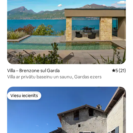
Villa – Brenzone sul Garda
Vidējais v
5 (21)
Villa ar privātu baseinu un saunu, Gardas ezers
Viesu iecienīts
Viesu iecienīts