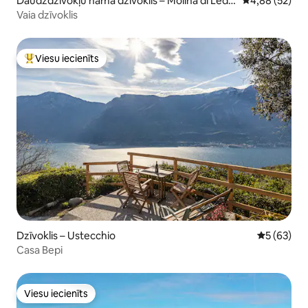
Daudzdzīvokļu nama dzīvoklis – Molina di Ledr
Vidējais vērtē
4,88 (52)
o
Vaia dzīvoklis
Viesu iecienīts
Populārs viesu iecienīts mājoklis
Dzīvoklis – Ustecchio
Vidējais vē
5 (63)
Casa Bepi
Viesu iecienīts
Viesu iecienīts