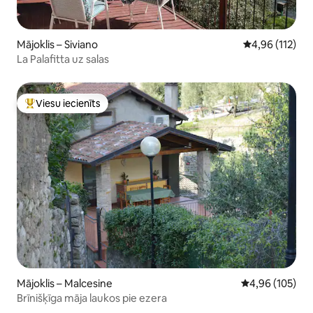
Mājoklis – Siviano
Vidējais vērtēj
4,96 (112)
La Palafitta uz salas
Viesu iecienīts
Populārs viesu iecienīts mājoklis
Mājoklis – Malcesine
Vidējais vērtēj
4,96 (105)
Brīnišķīga māja laukos pie ezera