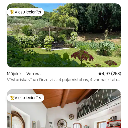
Viesu iecienīts
Populārs viesu iecienīts mājoklis
Mājoklis – Verona
Vidējais vērtēj
4,97 (263)
Vēsturiska vīna dārzu villa: 4 guļamistabas, 4 vannasistabas
un dārzs
Viesu iecienīts
Populārs viesu iecienīts mājoklis