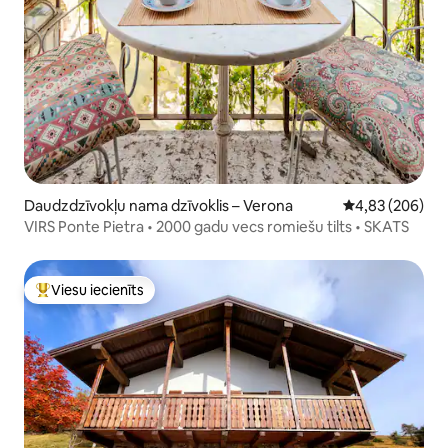
Daudzdzīvokļu nama dzīvoklis – Verona
Vidējais vērtēj
4,83 (206)
VIRS Ponte Pietra • 2000 gadu vecs romiešu tilts • SKATS
Viesu iecienīts
Populārs viesu iecienīts mājoklis