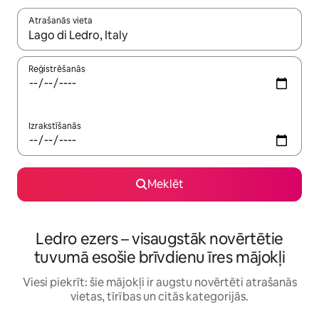
Atrašanās vieta
Kad rezultāti kļūs pieejami, izmantojiet bultiņu uz augšu un uz le
Reģistrēšanās
Izrakstīšanās
Meklēt
Ledro ezers – visaugstāk novērtētie
tuvumā esošie brīvdienu īres mājokļi
Viesi piekrīt: šie mājokļi ir augstu novērtēti atrašanās
vietas, tīrības un citās kategorijās.