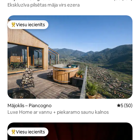
Ekskluzīva pilsētas māja virs ezera
Viesu iecienīts
Populārs viesu iecienīts mājoklis
Mājoklis – Piancogno
Vidējais vē
5 (50)
Luxe Home ar vannu + piekaramo saunu kalnos
Viesu iecienīts
Populārs viesu iecienīts mājoklis