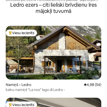
Ledro ezers – citi lieliski brīvdienu īres
ezera"
mājokļi tuvumā
Viesu iecienīts
Populārs viesu iecienīts mājoklis
Namiņš – Ledro
Vidējais vērtē
4,98 (54)
kalnu namiņš "La nos" lago di Ledro -
Viesu iecienīts
Populārs viesu iecienīts mājoklis