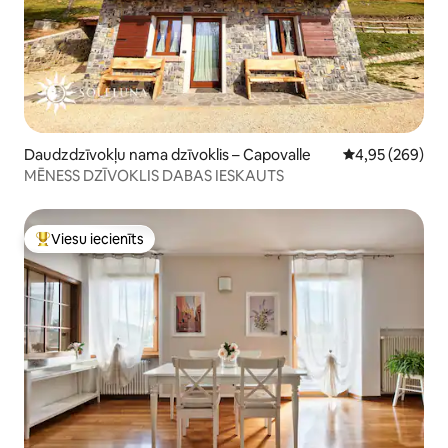
Daudzdzīvokļu nama dzīvoklis – Capovalle
Vidējais vērtēj
4,95 (269)
MĒNESS DZĪVOKLIS DABAS IESKAUTS
Viesu iecienīts
Populārs viesu iecienīts mājoklis