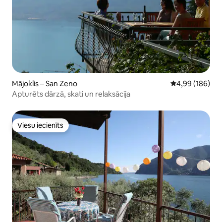
Mājoklis – San Zeno
Vidējais vērtēj
4,99 (186)
Apturēts dārzā, skati un relaksācija
Viesu iecienīts
Viesu iecienīts