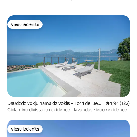
Viesu iecienīts
Viesu iecienīts
Daudzdzīvokļu nama dzīvoklis – Torri del Bena
Vidējais vērtēj
4,94 (122)
co
Ciclamino divistabu rezidence - lavandas ziedu rezidence
Viesu iecienīts
Viesu iecienīts