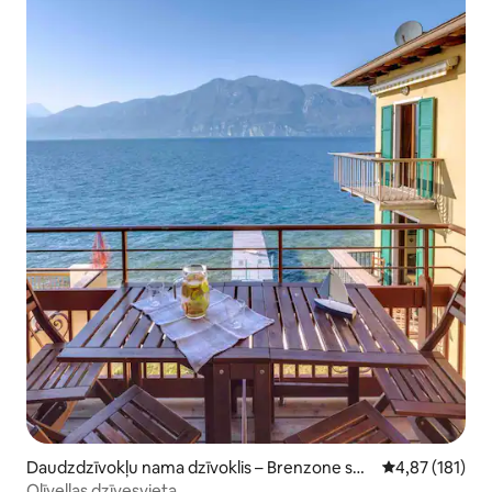
Daudzdzīvokļu nama dzīvoklis – Brenzone sul
Vidējais vērtēj
4,87 (181)
Garda
Olīveļļas dzīvesvieta