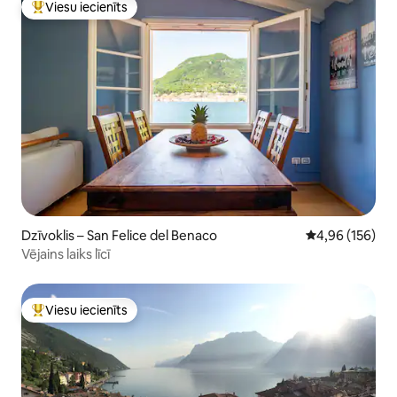
Viesu iecienīts
Populārs viesu iecienīts mājoklis
Dzīvoklis – San Felice del Benaco
Vidējais vērtēj
4,96 (156)
Vējains laiks līcī
Viesu iecienīts
Populārs viesu iecienīts mājoklis