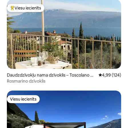
Viesu iecienīts
Populārs viesu iecienīts mājoklis
Daudzdzīvokļu nama dzīvoklis – Toscolano Ma
Vidējais vērtēj
4,99 (124)
derno
Rosmarino dzīvoklis
Viesu iecienīts
Viesu iecienīts