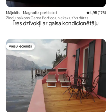
Mājoklis – Magnolie-porticcioli
Vidējais vērtēj
4,95 (176)
Ziedu balkons Garda Portico un ekskluzīvs dārzs
Īres dzīvokļi ar gaisa kondicionētāju
Viesu iecienīts
Viesu iecienīts