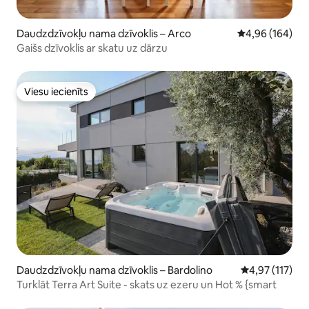
Daudzdzīvokļu nama dzīvoklis – Arco
Vidējais vērtēj
4,96 (164)
Gaišs dzīvoklis ar skatu uz dārzu
Viesu iecienīts
Viesu iecienīts
Daudzdzīvokļu nama dzīvoklis – Bardolino
Vidējais vērtē
4,97 (117)
Turklāt Terra Art Suite - skats uz ezeru un Hot % {smart