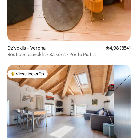
Dzīvoklis – Verona
Vidējais vērtēj
4,98 (354)
Boutique dzīvoklis • Balkons • Ponte Pietra
Viesu iecienīts
Populārs viesu iecienīts mājoklis