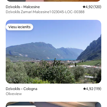
Dzīvoklis – Malcesine
Vidējais vērtēj
4,92 (120)
Dzīvoklis Zamarì Malcesine1 023045-LOC-00388
Viesu iecienīts
Viesu iecienīts
Dzīvoklis – Cologna
Vidējais vērtēj
4,92 (119)
Oliveview