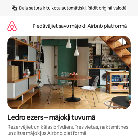
Aizvērt
Daļa satura ir tulkota automātiski. 
Rādīt oriģinālvalodā
un
iet
uz
Piedāvājiet savu mājokli Airbnb platformā
saturu
Ledro ezers – mājokļi tuvumā
Rezervējiet unikālas brīvdienu īres vietas, naktsmītnes
un citus mājokļus Airbnb platformā