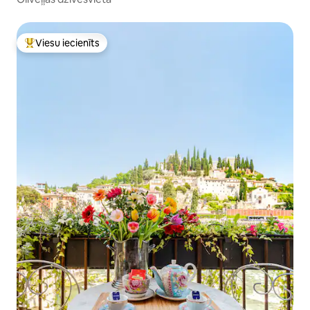
Viesu iecienīts
Populārs viesu iecienīts mājoklis