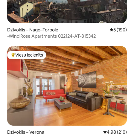
Dzīvoklis – Nago–Torbole
Vidējais vēr
5 (190)
-Wind Rose Apartments 022124-AT-815342
Viesu iecienīts
Populārs viesu iecienīts mājoklis
Dzīvoklis – Verona
Vidējais vērtēj
4,98 (210)