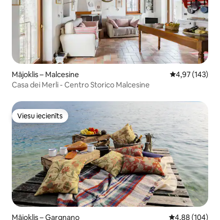
Mājoklis – Malcesine
Vidējais vērtēj
4,97 (143)
Casa dei Merli - Centro Storico Malcesine
Viesu iecienīts
Viesu iecienīts
Mājoklis – Gargnano
Vidējais vērtēj
4,88 (104)