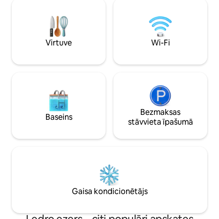
ciematā Sermerio 
piemērots jubilejām, bildinājumiem,
attālumā un pie e
medusmēnešiem un labsajūtas nedēļas
attālumā. Pirms rezervācijas veikšanas,
nogalēm: autentisks ciemats, SPA tikai
lūdzu, īpaši pārska
jūsu rīcībā un privātums.
informāciju par ba
Virtuve
Wi-Fi
naktsmītne” un “M
noteikumi”
Bezmaksas
Baseins
stāvvieta īpašumā
Gaisa kondicionētājs