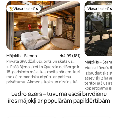
Viesu iecienīts
Viesu iecienīts
Populārs viesu iecienīts mājoklis
Viesu iecienīts
Mājoklis – Bienno
Vidējais vērtējums: 4,99 no 5, at
4,99 (181)
Privāta SPA džakuzi, pirts un skats uz
Mājoklis – Sermeri
Alpiem Luxury Home
✨ Pašā Bjeno sirdī La Quercia del Borgo ir
Viens stāvošs Rusti
18. gadsimta māja, kas radīta pāriem, kuri
personām
Izbaudiet skaisto 
meklē romantisku atpūtu ar patiesu
atsevišķi 2 ha aiz
privātumu. Akmens, koks un dizains, kā
teritorijā (jūs īrēj
arī diennakts privāts SPA ar džakuzi,
koplietojamu istabu
somu pirti un skatu uz Alpiem.
Ledro ezers – tuvumā esoši brīvdienu
50 kvadrātmetru b
🛏️ Luksusa numurs ar divguļamo gultu
paredzēts tikai jūs
īres mājokļi ar populārām papildērtībām
(King) un atsevišķu vannasistabu 75 collu
4 guļamistabas, 3 
📺viedtelevizors Atmiņas efekta gulta 🛋️
ekskluzīva virtuve 
dīvāns Izgatavojiet 🍷 ēdienus un vīna
nokļūstat vecajā un
pagrabs 🌄 Jumts Ātrais 📶 Wi-Fi ❤️ Ideāli