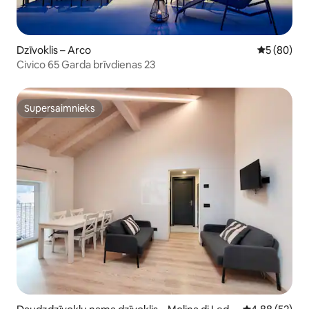
Dzīvoklis – Arco
Vidējais vē
5 (80)
Civico 65 Garda brīvdienas 23
Supersaimnieks
Supersaimnieks