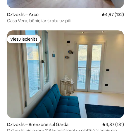
Dzīvoklis – Arco
Vidējais vērtēj
4,97 (132)
Casa Vera, bēniņi ar skatu uz pili
Viesu iecienīts
Viesu iecienīts
Dzīvoklis – Brenzone sul Garda
Vidējais vērtē
4,87 (131)
Dzīvoklis pie ezera 113 kvadrātmetru platībā "sapnis pie