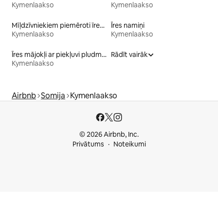
Kymenlaakso
Kymenlaakso
Mīļdzīvniekiem piemēroti īres mājokļi
Īres namiņi
Kymenlaakso
Kymenlaakso
Īres mājokļi ar piekļuvi pludmalei
Rādīt vairāk
Kymenlaakso
Airbnb
Somija
Kymenlaakso
© 2026 Airbnb, Inc.
Privātums
Noteikumi