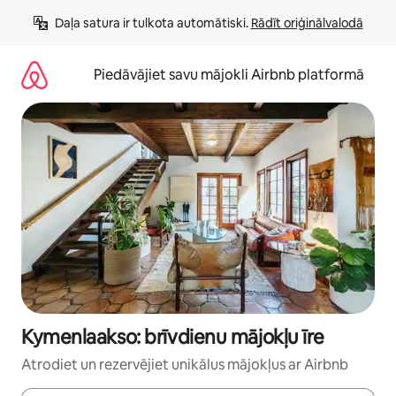
Aizvērt
Daļa satura ir tulkota automātiski. 
Rādīt oriģinālvalodā
un
iet
uz
Piedāvājiet savu mājokli Airbnb platformā
saturu
Kymenlaakso: brīvdienu mājokļu īre
Atrodiet un rezervējiet unikālus mājokļus ar Airbnb