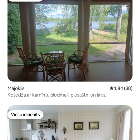
Mājoklis
Vidējais vērtē
4,84 (38)
Kotedža ar kamīnu, pludmali, piestātni un laivu
Viesu iecienīts
Viesu iecienīts