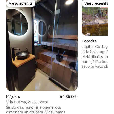
Viesu iecienīts
Viesu iecienīts
Viesu iecienīts
Viesu iecienīts
Kotedža
Japitos Cottage 2
Rantasauna 15 m²
Līdz 2 pieaugušaji
elektrificēts aptu
namiņš tīra ūdens 
savu privāto pludmal
ezera un āra tuale
ir līdz pat galamēr
īres maksā. Kotedž
savienojumi. Ūden
izņemot ziemu (1.11
pieejama airu laiva
Mājoklis
Vidējais vērtējums: 4,86 no 5, a
4,86 (35)
vestu komplekti. 
Villa Hurma, 2-5 + 3 viesi
atrodas 40 kilomet
Šis stilīgais mājoklis ir piemērots
rūpnīcas muzejs a
ģimenēm un grupām. Viesu nams