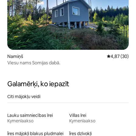
Namiņš
Vidējais vērtē
4,87 (30)
Viesu nams Somijas dabā.
Galamērķi, ko iepazīt
Citi mājokļu veidi
Lauku saimniecības īrei
Villas īrei
Kymenlaakso
Kymenlaakso
Īres mājokļi blakus pludmalei
Īres dzīvokļi