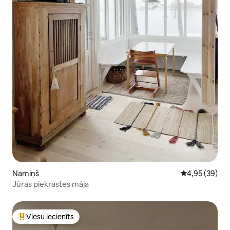
Namiņš
Vidējais vērtē
4,95 (39)
Jūras piekrastes māja
Viesu iecienīts
Populārs viesu iecienīts mājoklis