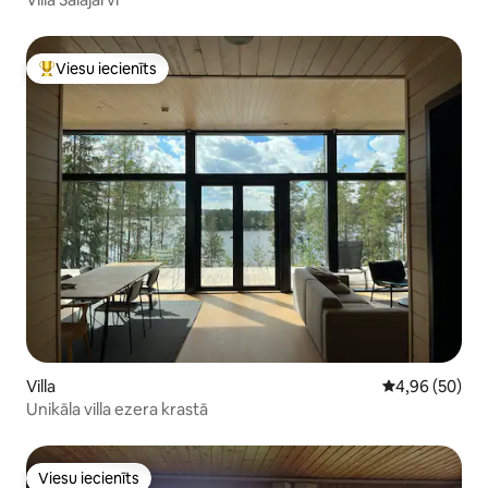
Viesu iecienīts
Populārs viesu iecienīts mājoklis
Villa
Vidējais vērtē
4,96 (50)
Unikāla villa ezera krastā
Viesu iecienīts
Viesu iecienīts