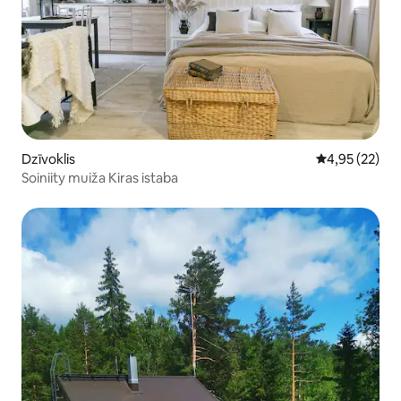
Dzīvoklis
Vidējais vērtē
4,95 (22)
Soiniity muiža Kiras istaba