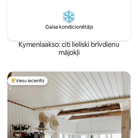
Gaisa kondicionētājs
Kymenlaakso: citi lieliski brīvdienu
mājokļi
Viesu iecienīts
Populārs viesu iecienīts mājoklis