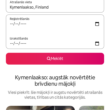
Atrašanās vieta
Kad rezultāti kļūs pieejami, izmantojiet bultiņu uz augšu un uz le
Reģistrēšanās
Izrakstīšanās
Meklēt
Kymenlaakso: augstāk novērtētie
brīvdienu mājokļi
Viesi piekrīt: šie mājokļi ir augstu novērtēti atrašanās
vietas, tīrības un citās kategorijās.