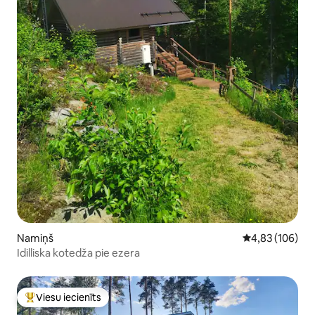
Namiņš
Vidējais vērtēj
4,83 (106)
Idilliska kotedža pie ezera
Viesu iecienīts
Populārs viesu iecienīts mājoklis