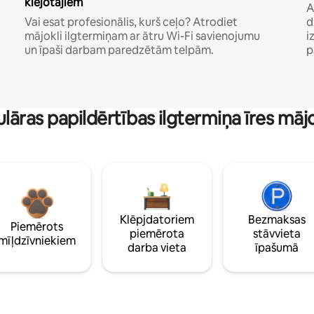
klejotājiem
A
Vai esat profesionālis, kurš ceļo? Atrodiet
d
mājokli ilgtermiņam ar ātru Wi-Fi savienojumu
i
un īpaši darbam paredzētām telpām.
p
lāras papildērtības ilgtermiņa īres māj
Klēpjdatoriem
Bezmaksas
Piemērots
piemērota
stāvvieta
mīļdzīvniekiem
darba vieta
īpašumā