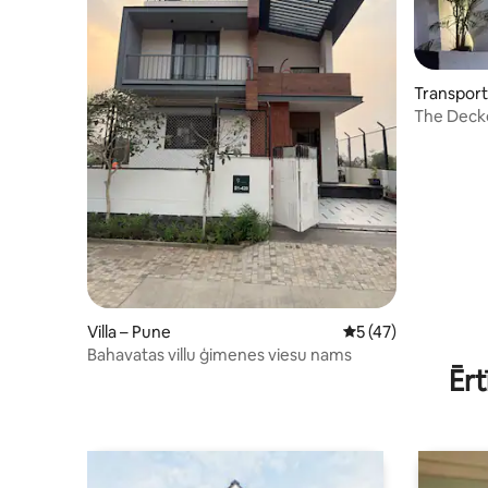
Transport
– Pune
The Deck
Villa – Pune
Vidējais vērtējums: 
5 (47)
Bahavatas villu ģimenes viesu nams
Ērt