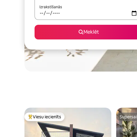
Izrakstīšanās
Meklēt
Viesu iecienīts
Supersa
Populārs viesu iecienīts mājoklis
Supersa