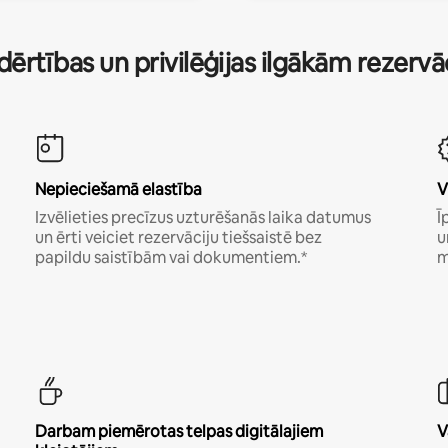
dērtības un privilēģijas ilgākām rezerv
Nepieciešamā elastība
V
Izvēlieties precīzus uzturēšanās laika datumus
Ī
un ērti veiciet rezervāciju tiešsaistē bez
u
papildu saistībām vai dokumentiem.*
m
Darbam piemērotas telpas digitālajiem
V