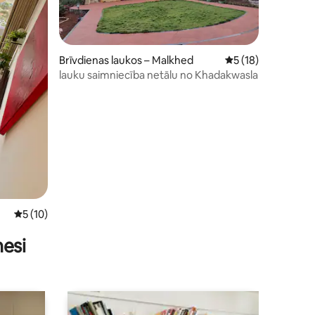
ts: 175
Brīvdienas laukos – Malkhed
Vidējais vērtējums:
5 (18)
lauku saimniecība netālu no Khadakwasla
Vidējais vērtējums: 5 no 5, atsauksmju skaits: 10
5 (10)
nesi