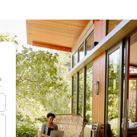
s
.
 augšu un uz leju vai izpētiet tos, pieskaroties ekrānam vai pavelkot pa 