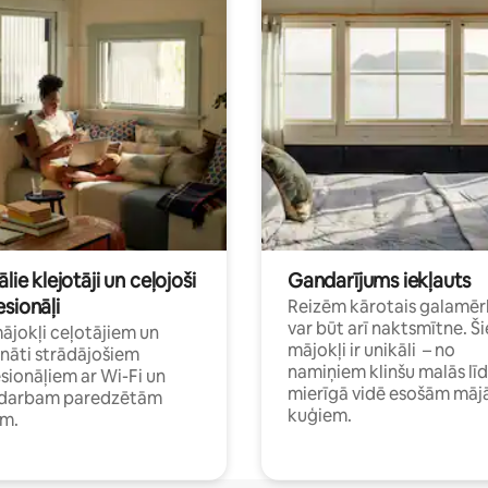
ālie klejotāji un ceļojoši
Gandarījums iekļauts
sionāļi
Reizēm kārotais galamēr
var būt arī naktsmītne. Ši
mājokļi ceļotājiem un
mājokļi ir unikāli – no
ināti strādājošiem
namiņiem klinšu malās lī
sionāļiem ar Wi-Fi un
mierīgā vidē esošām māj
i darbam paredzētām
kuģiem.
ām.