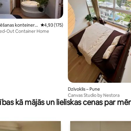
ēšanas konteiners
Vidējais vērtējums: 4,93 no 5, atsauksmju skai
4,93 (175)
ed-Out Container Home
5 no 5, atsauksmju skaits: 47
Dzīvoklis – Pune
Canvas Studio by Nestora
ības kā mājās un lieliskas cenas par mē