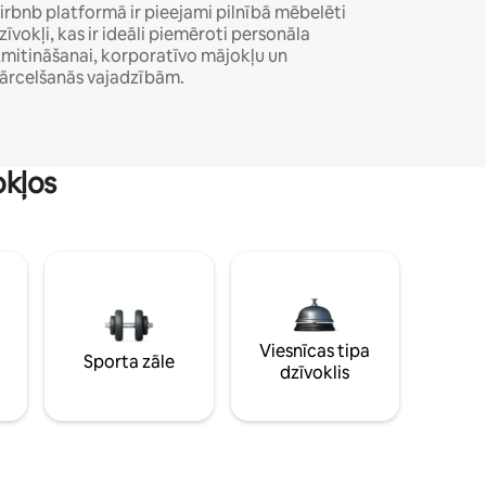
irbnb platformā ir pieejami pilnībā mēbelēti
zīvokļi, kas ir ideāli piemēroti personāla
zmitināšanai, korporatīvo mājokļu un
ārcelšanās vajadzībām.
okļos
Viesnīcas tipa
Sporta zāle
dzīvoklis