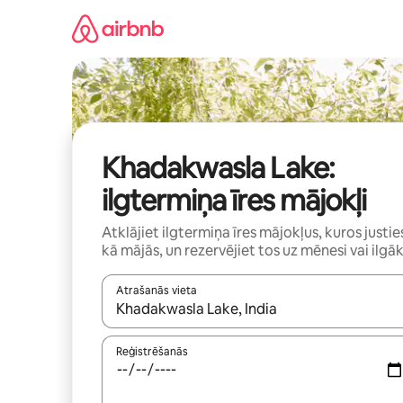
Aizvērt
un
iet
uz
saturu
Khadakwasla Lake:
ilgtermiņa īres mājokļi
Atklājiet ilgtermiņa īres mājokļus, kuros justie
kā mājās, un rezervējiet tos uz mēnesi vai ilgāk
Atrašanās vieta
Kad rezultāti kļūs pieejami, izmantojiet bultiņu uz
Reģistrēšanās