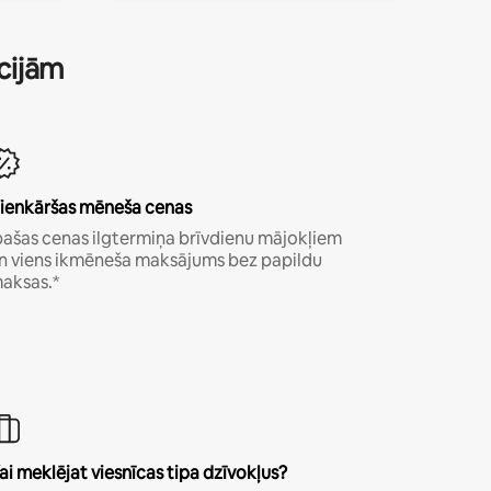
ācijām
ienkāršas mēneša cenas
pašas cenas ilgtermiņa brīvdienu mājokļiem
n viens ikmēneša maksājums bez papildu
aksas.*
ai meklējat viesnīcas tipa dzīvokļus?