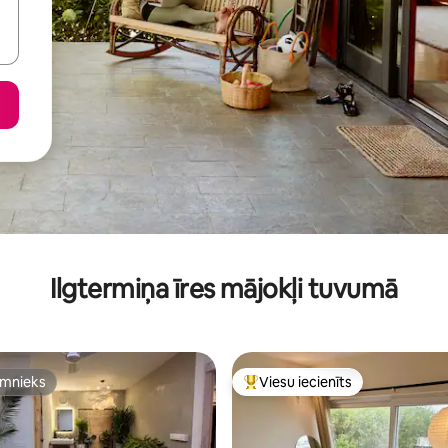
Ilgtermiņa īres mājokļi tuvumā
imnieks
Viesu iecienīts
imnieks
Populārs viesu iecienīts mājokli