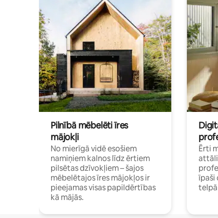
Pilnībā mēbelēti īres
Digit
mājokļi
profe
No mierīgā vidē esošiem
Ērti 
namiņiem kalnos līdz ērtiem
attāl
pilsētas dzīvokļiem – šajos
profe
mēbelētajos īres mājokļos ir
īpaš
pieejamas visas papildērtības
telp
kā mājās.