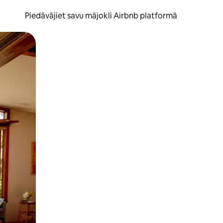
Piedāvājiet savu mājokli Airbnb platformā
to ar pirkstu.