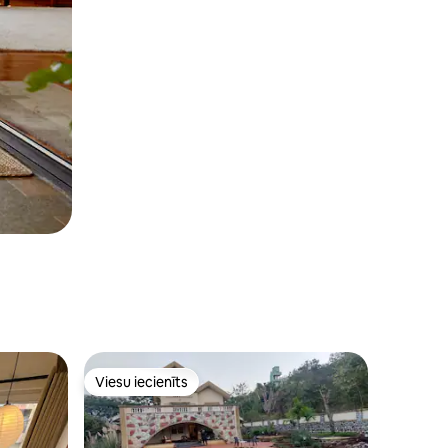
Viesu iecienīts
s
Viesu iecienīts