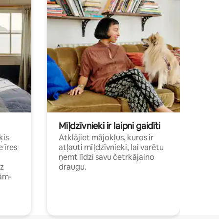
Mīļdzīvnieki ir laipni gaidīti
ķis
Atklājiet mājokļus, kuros ir
e īres
atļauti mīļdzīvnieki, lai varētu
ņemt līdzi savu četrkājaino
dz
draugu.
ām-