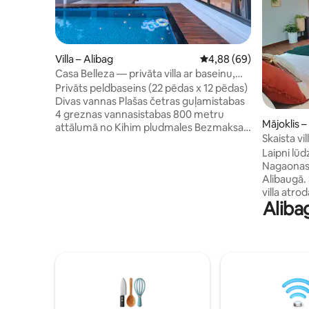
Villa – Alibag
Vidējais vērtējums: 4,8
4,88 (69)
Casa Belleza — privāta villa ar baseinu,
Kihim Alibag
Privāts peldbaseins (22 pēdas x 12 pēdas)
Divas vannas Plašas četras guļamistabas
4 greznas vannasistabas 800 metru
Mājoklis –
attālumā no Kihim pludmales Bezmaksas
Skaista vi
ātrs Wi-Fi Ugunskurs un grilēšana Pilnībā
pludmale
Laipni lūd
aprīkots ar gaisa kondicionētāju
Nagaonas 
Badmintons Champion Carrom spēles
Alibaugā.
galds Mīkstas divguļamās gultas (King) ar
villa atro
atmiņas putu matračiem Aprūpētāja
Aliba
attālumā 
pakalpojumi visu diennakti bez
pludmales,
brīvdienām Plaša autostāvvieta Telpas
nedēļas no
2787 kvadrātmetru platībā Villas
paliekot v
apbūvētā platība: 142 kvadrātmetri
privātu d
Atklājiet terasi zvaigžņu vērošanai 11 km
No Mumbaja
no Mandvas piestātnes Mierīga vieta ar
Ro prāmi,
putnu čivināšanu Tīrs, kārtīgs un labi
lidostas –
uzturēts īpašums Garšīgs ēdiens