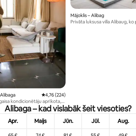
Mājoklis – Alibag
Privāta luksusa villa Alibaug, ko
SOAL
3 no 5, atsauksmju skaits: 22
 Alibaga
Vidējais vērtējums: 4,76 no 5, atsauksmju skai
4,76 (224)
 gaisa kondicionētāju aprīkota,
Alibaga – kad vislabāk šeit viesoties?
ekiem piemērota luksusa villa,
Apr.
Maijs
Jūn.
Jūl.
Aug.
65 €
74 €
81 €
55 €
49 €