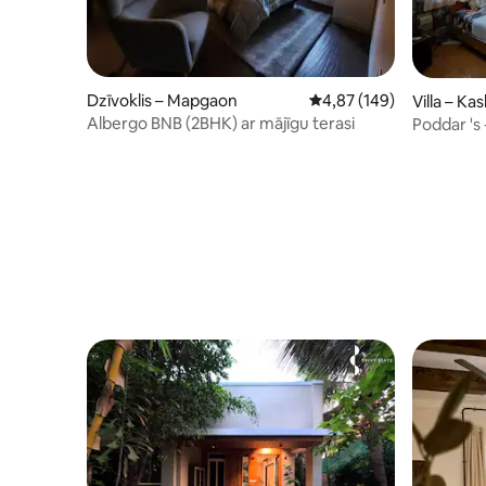
Dzīvoklis – Mapgaon
Vidējais vērtējums: 4,87
4,87 (149)
Villa – Ka
Albergo BNB (2BHK) ar mājīgu terasi
Poddar 's