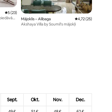
Vidējais vērtējums: 5 no 5, atsauksmju skaits: 23
5 (23)
 piedāvā
Mājoklis – Alibaga
Vidējais vērtējums: 4,
4,72 (25)
Akshaya Villa by Soumil's mājokļi
ts: 224
Sept.
Okt.
Nov.
Dec.
49 €
51 €
48 €
62 €