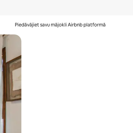
Piedāvājiet savu mājokli Airbnb platformā
to ar pirkstu.