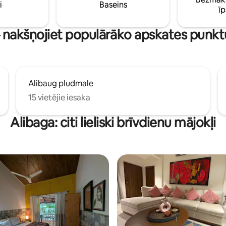
riekšēju rezervāciju, pieejami
i
Baseins
ī
metri. Mēs esam Swiggy Zomato
, un mūsu apsaimniekotājs arī
dienu par papildu maksu.
– nakšņojiet populārāko apskates punk
Alibaug pludmale
15 vietējie iesaka
Alibaga: citi lieliski brīvdienu mājokļi