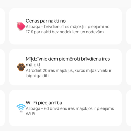
Cenas par nakti no
Alibaga – brīvdienu īres mājokļi ir pieejami no
17 € par nakti bez nodokļiem un nodevām
Mīļdzīvniekiem piemēroti brīvdienu īres
mājokļi
Atrodiet 20 īres mājokļus, kuros mīļdzīvnieki ir
laipni gaidīti
Wi-Fi pieejamība
Alibaga – 60 brīvdienu īres mājokļos ir pieejams
Wi-Fi