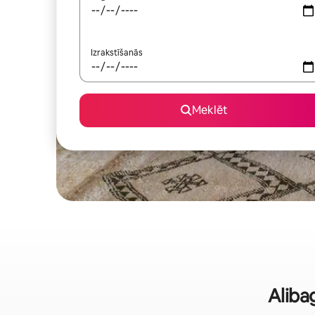
Izrakstīšanās
Meklēt
Alibag