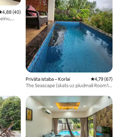
Vidējais vērtējums: 4,88 no 5, atsauksmju skaits: 40
4,88 (40)
seinu,
augā
ts: 229
Privāta istaba – Korlai
Vidējais vērtējums: 4,
4,79 (67)
The Seascape (skats uz pludmali Room1
ar privātu baseinu)