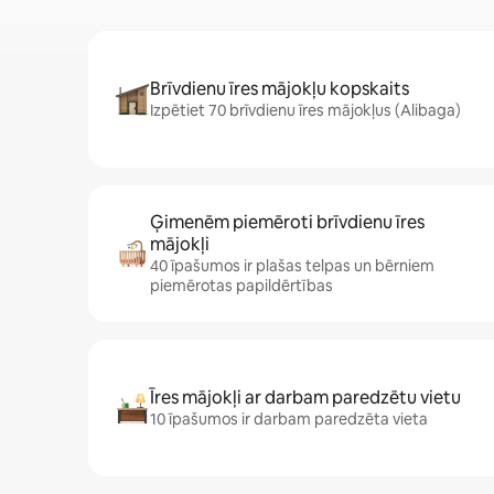
Brīvdienu īres mājokļu kopskaits
Izpētiet 70 brīvdienu īres mājokļus (Alibaga)
Ģimenēm piemēroti brīvdienu īres
mājokļi
40 īpašumos ir plašas telpas un bērniem
piemērotas papildērtības
Īres mājokļi ar darbam paredzētu vietu
10 īpašumos ir darbam paredzēta vieta