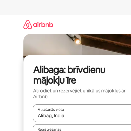
Aizvērt
un
iet
uz
saturu
Alibaga: brīvdienu
mājokļu īre
Atrodiet un rezervējiet unikālus mājokļus ar
Airbnb
Atrašanās vieta
Kad rezultāti kļūs pieejami, izmantojiet bultiņu uz
Reģistrēšanās