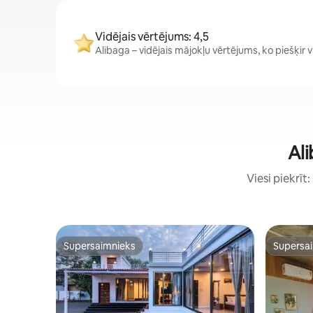
Vidējais vērtējums: 4,5
Alibaga – vidējais mājokļu vērtējums, ko piešķir vie
Ali
Viesi piekrīt
Supersaimnieks
Supersa
Supersaimnieks
Supersa