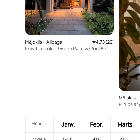
Mājoklis – Alibaga
Vidējais vērtējums: 4,7
4,73 (22)
Privāti mājokļi - Green Palm w/Pool Pet-
frie'ly džakuzi
Mājoklis –
Pilnībā ar
mīļdzīvni
Alibauga
Mēnesis
Janv.
Febr.
Marts
54 €
50 €
45 €
Vidējā