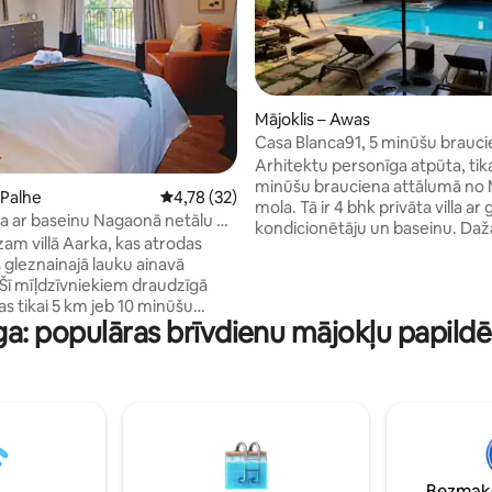
8 no 5, atsauksmju skaits: 69
Mājoklis – Awas
Casa Blanca91, 5 minūšu brauc
attālumā no Mandvas piestātn
Arhitektu personīga atpūta, tika
minūšu brauciena attālumā no
 Palhe
Vidējais vērtējums: 4,78 no 5, atsauksmju ska
4,78 (32)
mola. Tā ir 4 bhk privāta villa ar gaisa
lla ar baseinu Nagaonā netālu no
kondicionētāju un baseinu. Dažas no
s
zam villā Aarka, kas atrodas
piedāvātajām papildērtībām ir g
gleznainajā lauku ainavā
dzīvojamā istaba, labiekārtots z
 Šī mīļdzīvniekiem draudzīgā
grila zona, peldbaseins, privāta
das tikai 5 km jeb 10 minūšu
apsargāta autostāvvieta, aprūp
ga: populāras brīvdienu mājokļu papildē
no skaistās Nagaonas
televizors, Wi-Fi utt. Mājas pavār
 un tā ir ideāli piemērota garai
pieejams arī par maksu 2500 di
galei vai atpūtai no darba,
3 ēdienreizēm un pārtikas precēm. Viņi
illā. Aprīkota ar 3 guļamistabām,
zina, ka indiešu, konkani, bbq, c
ārzu un atsvaidzinošu baseinu.
Tas viss ir mājās gatavots svaigi
s var ļoti viegli nokļūt ar Ro-
pagatavots ēdiens.( veg & non 
 no Mumbajas starptautiskās
 ar pašu vadītu automašīnu.
Bezmaks