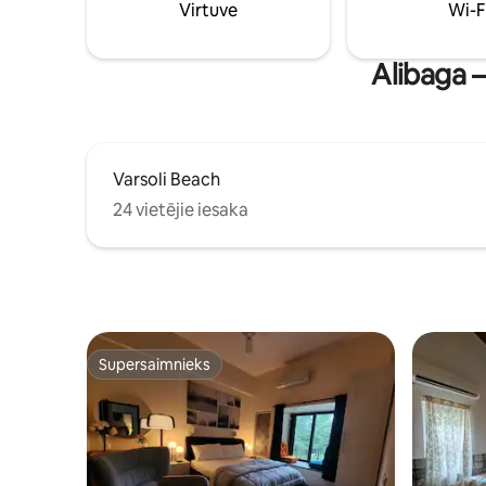
Veicot iep
Virtuve
Wi-F
arī takso
draudzīgi
piedāvā ē
Alibaga 
Varsoli Beach
24 vietējie iesaka
Supersaimnieks
Supersaimnieks