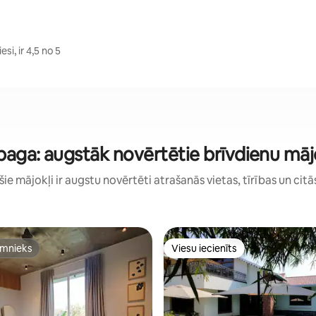
si, ir 4,5 no 5
baga: augstāk novērtētie brīvdienu māj
: šie mājokļi ir augstu novērtēti atrašanās vietas, tīrības un citā
imnieks
Viesu iecienīts
imnieks
Viesu iecienīts