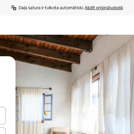
Daļa satura ir tulkota automātiski. 
Rādīt oriģinālvalodā
 augšu un uz leju vai izpētiet tos, pieskaroties ekrānam vai pavelkot pa 