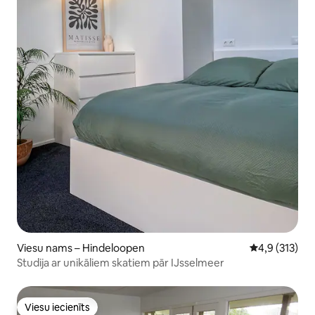
Viesu nams – Hindeloopen
Vidējais vērtē
4,9 (313)
Studija ar unikāliem skatiem pār IJsselmeer
Viesu iecienīts
Viesu iecienīts