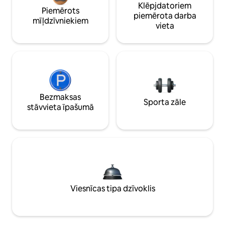
Klēpjdatoriem
Piemērots
piemērota darba
mīļdzīvniekiem
vieta
Bezmaksas
Sporta zāle
stāvvieta īpašumā
Viesnīcas tipa dzīvoklis