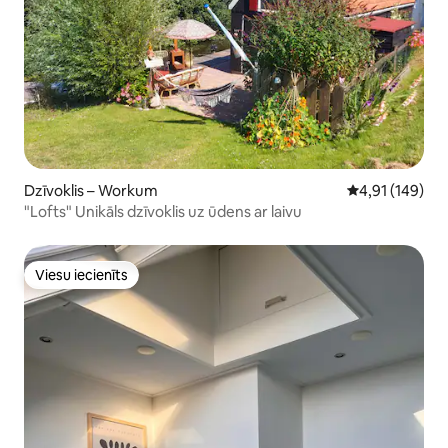
Dzīvoklis – Workum
Vidējais vērtēj
4,91 (149)
"Lofts" Unikāls dzīvoklis uz ūdens ar laivu
Viesu iecienīts
Viesu iecienīts