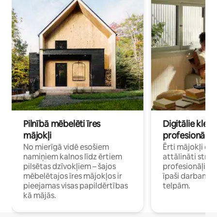
Pilnībā mēbelēti īres
Digitālie klejo
mājokļi
profesionāļi
No mierīgā vidē esošiem
Ērti mājokļi ce
namiņiem kalnos līdz ērtiem
attālināti strā
pilsētas dzīvokļiem – šajos
profesionāļiem 
mēbelētajos īres mājokļos ir
īpaši darbam 
pieejamas visas papildērtības
telpām.
kā mājās.