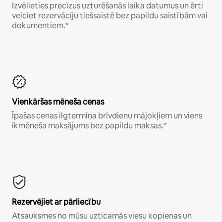
Izvēlieties precīzus uzturēšanās laika datumus un ērti
veiciet rezervāciju tiešsaistē bez papildu saistībām vai
dokumentiem.*
Vienkāršas mēneša cenas
Īpašas cenas ilgtermiņa brīvdienu mājokļiem un viens
ikmēneša maksājums bez papildu maksas.*
Rezervējiet ar pārliecību
Atsauksmes no mūsu uzticamās viesu kopienas un