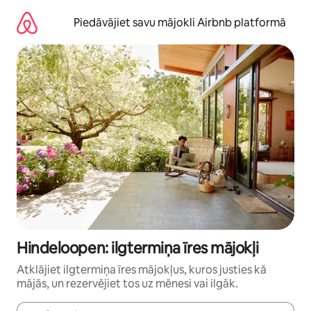
Aizvērt
un
Piedāvājiet savu mājokli Airbnb platformā
iet
uz
saturu
Hindeloopen: ilgtermiņa īres mājokļi
Atklājiet ilgtermiņa īres mājokļus, kuros justies kā
mājās, un rezervējiet tos uz mēnesi vai ilgāk.