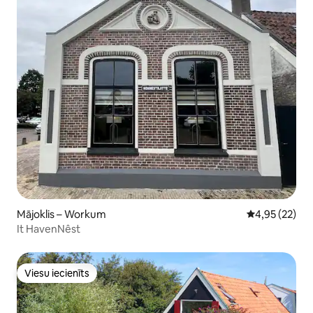
Mājoklis – Workum
Vidējais vērtē
4,95 (22)
It HavenNêst
Viesu iecienīts
Viesu iecienīts