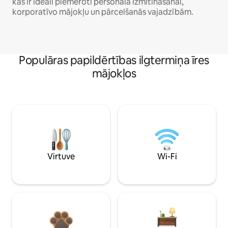
kas ir ideāli piemēroti personāla izmitināšanai,
korporatīvo mājokļu un pārcelšanās vajadzībām.
Populāras papildērtības ilgtermiņa īres
mājokļos
Virtuve
Wi-Fi