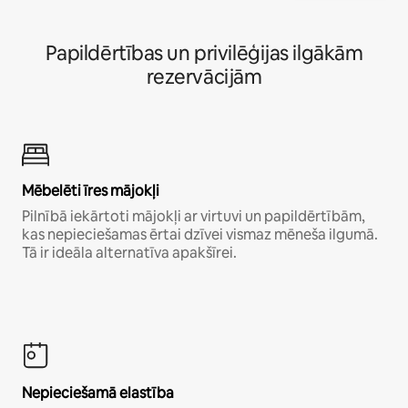
Papildērtības un privilēģijas ilgākām
rezervācijām
Mēbelēti īres mājokļi
Pilnībā iekārtoti mājokļi ar virtuvi un papildērtībām,
kas nepieciešamas ērtai dzīvei vismaz mēneša ilgumā.
Tā ir ideāla alternatīva apakšīrei.
Nepieciešamā elastība