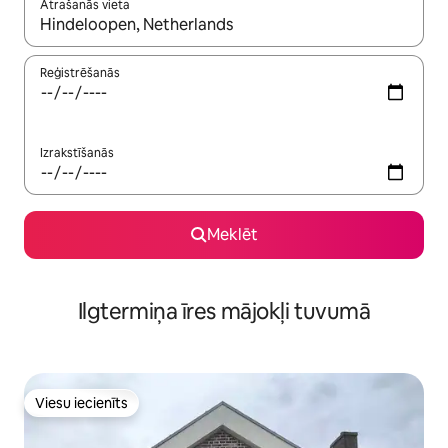
Atrašanās vieta
Kad rezultāti kļūs pieejami, izmantojiet bultiņu uz augšu un uz le
Reģistrēšanās
Izrakstīšanās
Meklēt
Ilgtermiņa īres mājokļi tuvumā
Viesu iecienīts
Viesu iecienīts