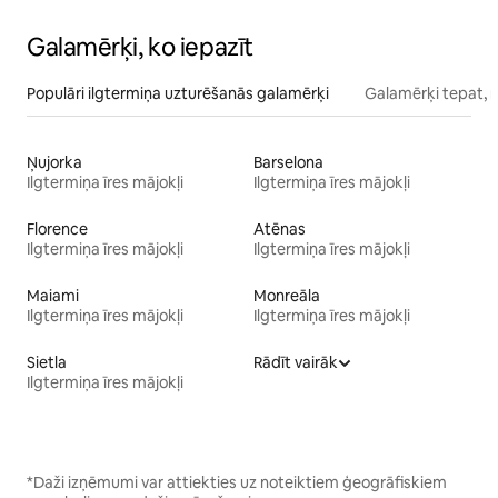
Galamērķi, ko iepazīt
Populāri ilgtermiņa uzturēšanās galamērķi
Galamērķi tepat, 
Ņujorka
Barselona
Ilgtermiņa īres mājokļi
Ilgtermiņa īres mājokļi
Florence
Atēnas
Ilgtermiņa īres mājokļi
Ilgtermiņa īres mājokļi
Maiami
Monreāla
Ilgtermiņa īres mājokļi
Ilgtermiņa īres mājokļi
Sietla
Rādīt vairāk
Ilgtermiņa īres mājokļi
*Daži izņēmumi var attiekties uz noteiktiem ģeogrāfiskiem