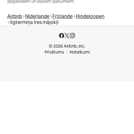
apgabaliem un dažiem īpašumiem.
Airbnb
Nīderlande
Frīzlande
Hindeloopen
Ilgtermiņa īres mājokļi
© 2026 Airbnb, Inc.
Privātums
Noteikumi