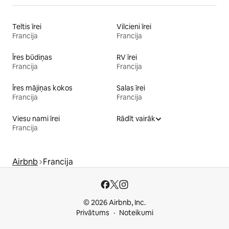
Teltis īrei
Vilcieni īrei
Francija
Francija
Īres būdiņas
RV īrei
Francija
Francija
Īres mājiņas kokos
Salas īrei
Francija
Francija
Viesu nami īrei
Rādīt vairāk
Francija
Airbnb
Francija
© 2026 Airbnb, Inc.
Privātums
Noteikumi