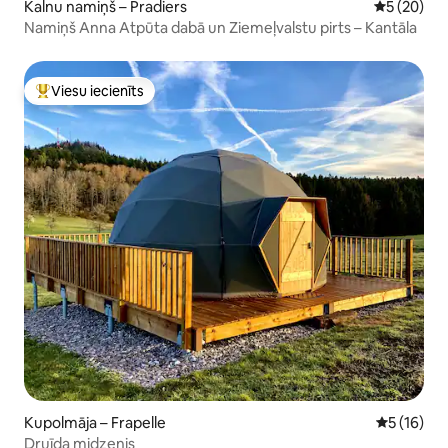
Kalnu namiņš – Pradiers
Vidējais vē
5 (20)
Namiņš Anna Atpūta dabā un Ziemeļvalstu pirts – Kantāla
Viesu iecienīts
Populārs viesu iecienīts mājoklis
Kupolmāja – Frapelle
Vidējais v
5 (16)
Druīda midzenis