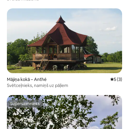
Mājiņa kokā – Anthé
Vidējais 
5 (3)
Svētceļnieks, namiņš uz pāļiem
Supersaimnieks
Supersaimnieks