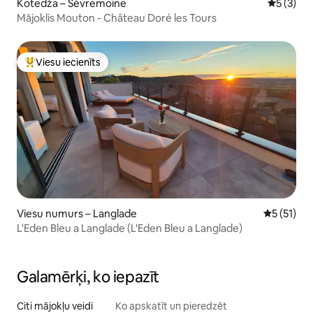
Kotedža – Sèvremoine
Vidējais 
5 (3)
Mājoklis Mouton - Château Doré les Tours
Viesu iecienīts
Populārs viesu iecienīts mājoklis
Viesu numurs – Langlade
Vidējais v
5 (51)
L'Eden Bleu a Langlade (L'Eden Bleu a Langlade)
Galamērķi, ko iepazīt
Citi mājokļu veidi
Ko apskatīt un pieredzēt