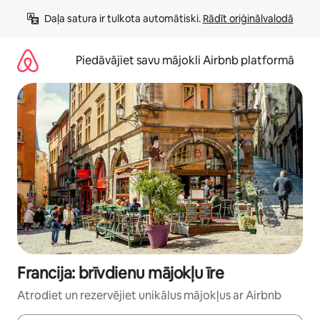
Aizvērt
Daļa satura ir tulkota automātiski. 
Rādīt oriģinālvalodā
un
iet
uz
Piedāvājiet savu mājokli Airbnb platformā
saturu
Francija: brīvdienu mājokļu īre
Atrodiet un rezervējiet unikālus mājokļus ar Airbnb