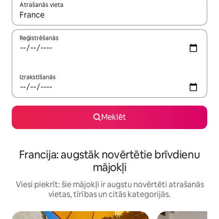
Atrašanās vieta
Kad rezultāti kļūs pieejami, izmantojiet bultiņu uz augšu un uz le
Reģistrēšanās
Izrakstīšanās
Meklēt
Francija: augstāk novērtētie brīvdienu
mājokļi
Viesi piekrīt: šie mājokļi ir augstu novērtēti atrašanās
vietas, tīrības un citās kategorijās.