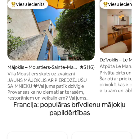
Viesu iecienīts
Viesu iecienīts
Populārs viesu iecienīts mājoklis
Populārs viesu iec
Dzīvoklis – Le Man
Atpūta Le Mansā –
Mājoklis – Moustiers-Sainte-Mari
Vidējais vērtējums: 5 no 5, 
5 (16)
balneoterapija
Privāta pirts un spa Le
e
Villa Moustiers skats uz zvaigzni
Šarloti ar prieku
JAUNS MĀJOKLIS AR PIEREDZĒJUŠU
dzīvoklī, kas ir pil
SAIMNIEKU ​❤️​Vai jums patīk dzīvīgie
ērtībām un labklāj
Provansas kalnu ciemati ar terasēm,
Lemānas sirdī. Mēs esam pārveidojuši
restorāniem un veikaliņiem? Vai jums
bijušo gleznošanas
Francija: populāras brīvdienu mājokļu
patīk lavandas lauki, reģionālie tirgi vai
mūsdienīgu un māj
Verdonas nelīdzenā ainava? Vai jums
papildērtības
vēsturisko šarmu
patīk pārgājieni, kāpšana, braukšana ar
Katra detaļa ir pār
plostu vai paraplāns? ​Pēc tam ❤️​nāciet
jums neaizmirstam
un apmetieties mūsu mājīgajā lauku mājā
no tā, vai dodatie
Villa Moustiers. ​❤️​Izbaudiet glāzi vīna
nedēļas nogalē ce