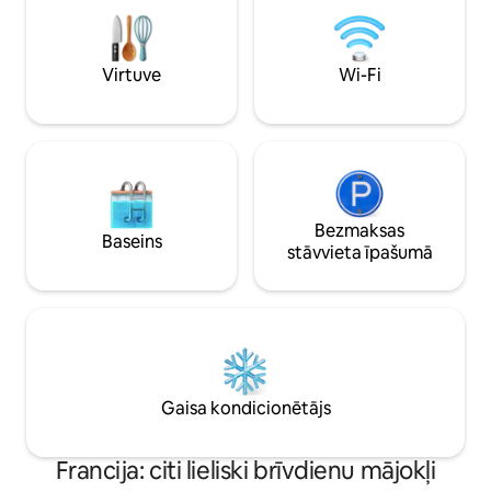
mūsu nelielā dārza ēnā un vakarā
vai dodaties darīj
apbrīnojiet ieleju, akmeņus un
zvaigžņotās debesis no lielās jumta
terases.
Virtuve
Wi-Fi
Bezmaksas
Baseins
stāvvieta īpašumā
Gaisa kondicionētājs
Francija: citi lieliski brīvdienu mājokļi