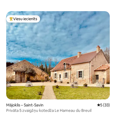
Viesu iecienīts
Populārs viesu iecienīts mājoklis
Mājoklis – Saint-Savin
Vidējais vē
5 (33)
Privāta 5 zvaigžņu kotedža Le Hameau du Breuil