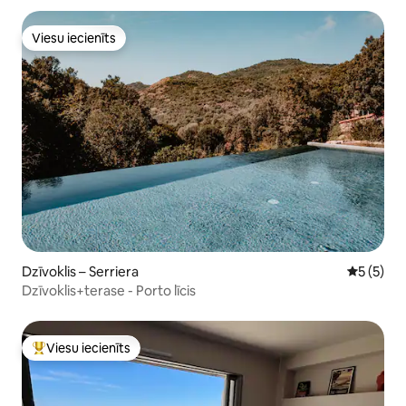
Viesu iecienīts
Viesu iecienīts
Dzīvoklis – Serriera
Vidējais 
5 (5)
Dzīvoklis+terase - Porto līcis
Viesu iecienīts
Populārs viesu iecienīts mājoklis