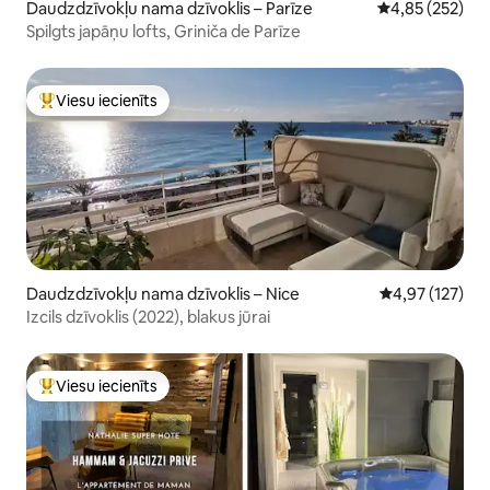
Daudzdzīvokļu nama dzīvoklis – Parīze
Vidējais vērtēj
4,85 (252)
Spilgts japāņu lofts, Griniča de Parīze
Viesu iecienīts
Populārs viesu iecienīts mājoklis
Daudzdzīvokļu nama dzīvoklis – Nice
Vidējais vērtēj
4,97 (127)
Izcils dzīvoklis (2022), blakus jūrai
Viesu iecienīts
Populārs viesu iecienīts mājoklis