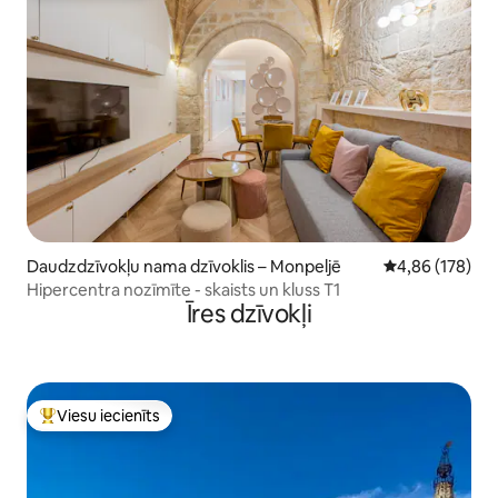
Daudzdzīvokļu nama dzīvoklis – Monpeljē
Vidējais vērtēj
4,86 (178)
Hipercentra nozīmīte - skaists un kluss T1
Īres dzīvokļi
Viesu iecienīts
Populārs viesu iecienīts mājoklis