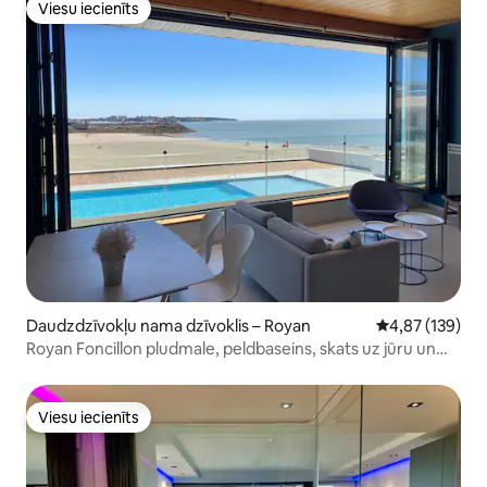
Viesu iecienīts
Viesu iecienīts
Daudzdzīvokļu nama dzīvoklis – Royan
Vidējais vērtēj
4,87 (139)
Royan Foncillon pludmale, peldbaseins, skats uz jūru un
ostu
Viesu iecienīts
Viesu iecienīts