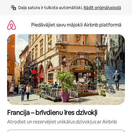
Aizvērt
Daļa satura ir tulkota automātiski. 
Rādīt oriģinālvalodā
un
iet
uz
Piedāvājiet savu mājokli Airbnb platformā
saturu
Francija – brīvdienu īres dzīvokļi
Atrodiet un rezervējiet unikālus dzīvokļus ar Airbnb