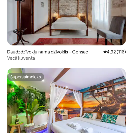
Daudzdzīvokļu nama dzīvoklis – Gensac
Vidējais vērtēj
4,92 (116)
Vecā kuventa
Supersaimnieks
Supersaimnieks