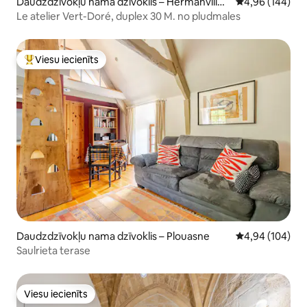
Daudzdzīvokļu nama dzīvoklis – Hermanville-
Vidējais vērtēj
4,96 (144)
sur-Mer
Le atelier Vert-Doré, duplex 30 M. no pludmales
Viesu iecienīts
Populārs viesu iecienīts mājoklis
Daudzdzīvokļu nama dzīvoklis – Plouasne
Vidējais vērtēj
4,94 (104)
Saulrieta terase
Viesu iecienīts
Viesu iecienīts