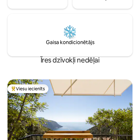
Gaisa kondicionētājs
Īres dzīvokļi nedēļai
Viesu iecienīts
Populārs viesu iecienīts mājoklis