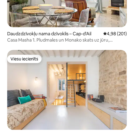
Daudzdzīvokļu nama dzīvoklis – Cap-d'Ail
Vidējais vērtēj
4,98 (201)
Casa Masha 1. Pludmales un Monako skats uz jūru,
bezmaksas autostāvvieta
Viesu iecienīts
Viesu iecienīts