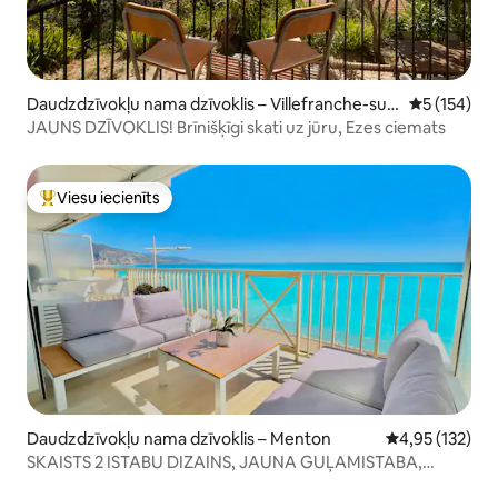
Daudzdzīvokļu nama dzīvoklis – Villefranche-sur-
Vidējais vēr
5 (154)
Mer
JAUNS DZĪVOKLIS! Brīnišķīgi skati uz jūru, Ezes ciemats
Viesu iecienīts
Populārs viesu iecienīts mājoklis
Daudzdzīvokļu nama dzīvoklis – Menton
Vidējais vērtēj
4,95 (132)
SKAISTS 2 ISTABU DIZAINS, JAUNA GUĻAMISTABA,
TERASE UN GARĀŽA.