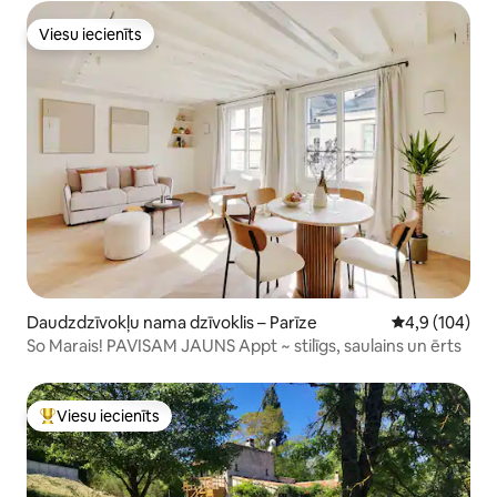
Viesu iecienīts
Viesu iecienīts
Daudzdzīvokļu nama dzīvoklis – Parīze
Vidējais vērtē
4,9 (104)
So Marais! PAVISAM JAUNS Appt ~ stilīgs, saulains un ērts
Viesu iecienīts
Populārs viesu iecienīts mājoklis