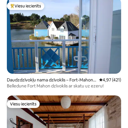
Viesu iecienīts
Populārs viesu iecienīts mājoklis
Daudzdzīvokļu nama dzīvoklis – Fort-Mahon-
Vidējais vērtēj
4,97 (421)
Plage
Belledune Fort Mahon dzīvoklis ar skatu uz ezeru!
Viesu iecienīts
Viesu iecienīts