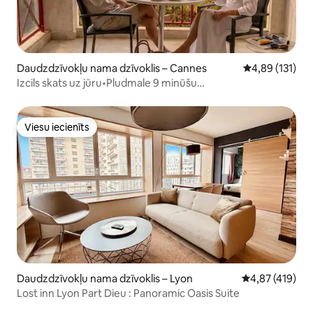
Daudzdzīvokļu nama dzīvoklis – Cannes
Vidējais vērtēj
4,89 (131)
Izcils skats uz jūru•Pludmale 9 minūšu
attālumā•Autostāvvieta un baseins
Viesu iecienīts
Viesu iecienīts
Daudzdzīvokļu nama dzīvoklis – Lyon
Vidējais vērtēj
4,87 (419)
Lost inn Lyon Part Dieu : Panoramic Oasis Suite