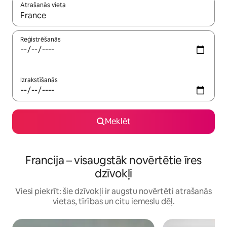
Atrašanās vieta
Kad rezultāti kļūs pieejami, izmantojiet bultiņu uz augšu un uz le
Reģistrēšanās
Izrakstīšanās
Meklēt
Francija – visaugstāk novērtētie īres
dzīvokļi
Viesi piekrīt: šie dzīvokļi ir augstu novērtēti atrašanās
vietas, tīrības un citu iemeslu dēļ.