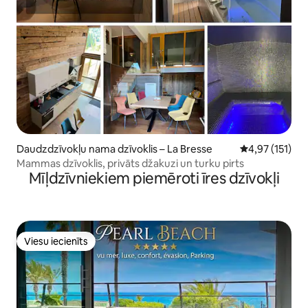
Daudzdzīvokļu nama dzīvoklis – La Bresse
Vidējais vērtē
4,97 (151)
Mammas dzīvoklis, privāts džakuzi un turku pirts
Mīļdzīvniekiem piemēroti īres dzīvokļi
Viesu iecienīts
Viesu iecienīts