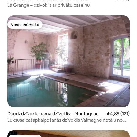
La Grange – dzīvoklis ar privātu baseinu
Viesu iecienīts
Viesu iecienīts
Daudzdzīvokļu nama dzīvoklis – Montagnac
Vidējais vērtēj
4,89 (121)
Luksusa pašapkalpošanās dzīvoklis Valmagne netālu no
Pézenas