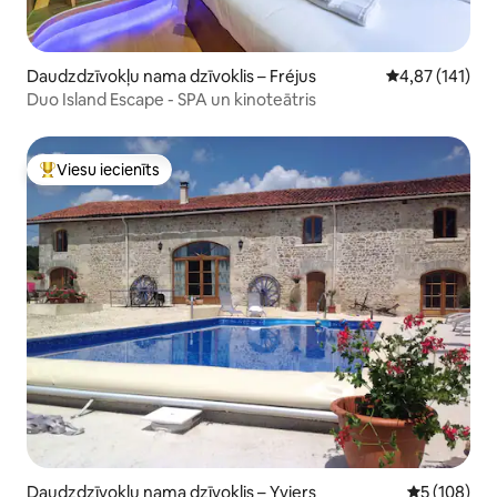
Daudzdzīvokļu nama dzīvoklis – Fréjus
Vidējais vērtēj
4,87 (141)
Duo Island Escape - SPA un kinoteātris
Viesu iecienīts
Populārs viesu iecienīts mājoklis
Daudzdzīvokļu nama dzīvoklis – Yviers
Vidējais vēr
5 (108)