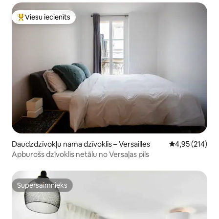
Viesu iecienīts
Populārs viesu iecienīts mājoklis
Daudzdzīvokļu nama dzīvoklis – Versailles
Vidējais vērtēj
4,95 (214)
Apburošs dzīvoklis netālu no Versaļas pils
Supersaimnieks
Supersaimnieks