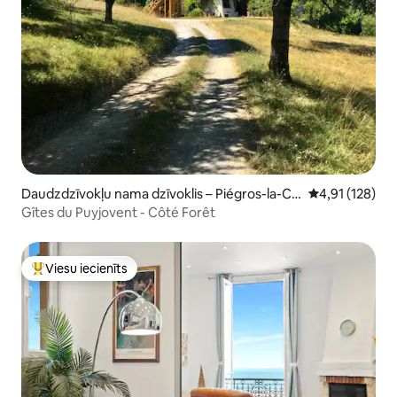
Daudzdzīvokļu nama dzīvoklis – Piégros-la-Cla
Vidējais vērtēj
4,91 (128)
stre
Gîtes du Puyjovent - Côté Forêt
Viesu iecienīts
Populārs viesu iecienīts mājoklis