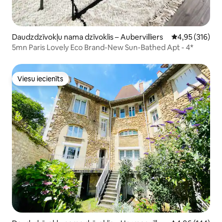
Daudzdzīvokļu nama dzīvoklis – Aubervilliers
Vidējais vērtēj
4,95 (316)
5mn Paris Lovely Eco Brand-New Sun-Bathed Apt - 4*
Viesu iecienīts
Viesu iecienīts