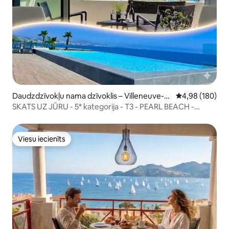
Daudzdzīvokļu nama dzīvoklis – Villeneuve-L
Vidējais vērtēj
4,98 (180)
oubet
SKATS UZ JŪRU - 5* kategorija - T3 - PEARL BEACH -
autostāvvieta
Viesu iecienīts
Viesu iecienīts