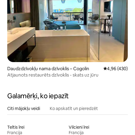
Daudzdzīvokļu nama dzīvoklis – Cogolin
Vidējais vērtēj
4,96 (430)
Atjaunots restaurēts dzīvoklis - skats uz jūru
Galamērķi, ko iepazīt
Citi mājokļu veidi
Ko apskatīt un pieredzēt
Teltis īrei
Vilcieni īrei
Francija
Francija