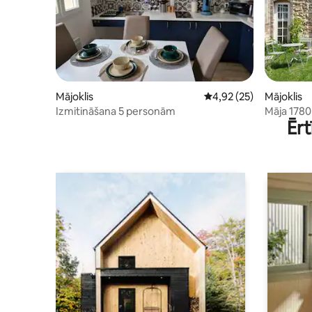
Mājoklis
Vidējais vērtējums: 4,9
4,92 (25)
Mājoklis
Izmitināšana 5 personām
Māja 1780
Ērt