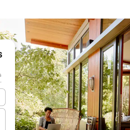
s
s
.
 augšu un uz leju vai izpētiet tos, pieskaroties ekrānam vai pavelkot pa 