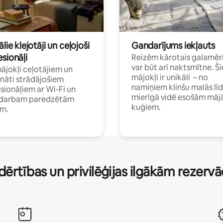
ālie klejotāji un ceļojoši
Gandarījums iekļauts
sionāļi
Reizēm kārotais galamēr
var būt arī naktsmītne. Ši
mājokļi ceļotājiem un
mājokļi ir unikāli – no
ināti strādājošiem
namiņiem klinšu malās lī
sionāļiem ar Wi-Fi un
mierīgā vidē esošām māj
i darbam paredzētām
kuģiem.
ām.
dērtības un privilēģijas ilgākām rezerv