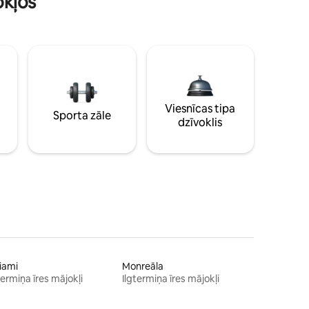
okļos
Viesnīcas tipa
Sporta zāle
dzīvoklis
iami
Monreāla
termiņa īres mājokļi
Ilgtermiņa īres mājokļi