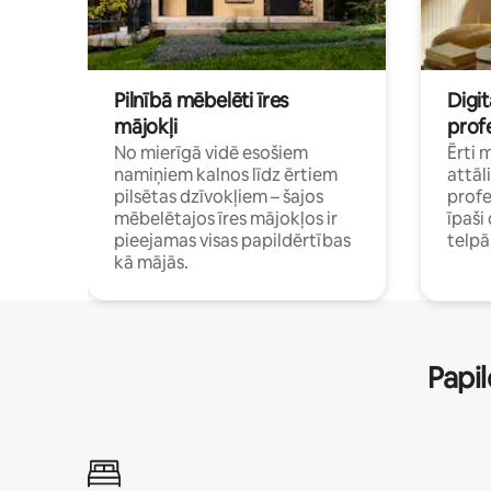
Pilnībā mēbelēti īres
Digit
mājokļi
profe
No mierīgā vidē esošiem
Ērti 
namiņiem kalnos līdz ērtiem
attāl
pilsētas dzīvokļiem – šajos
profe
mēbelētajos īres mājokļos ir
īpaš
pieejamas visas papildērtības
telp
kā mājās.
Papil