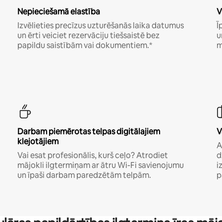
Nepieciešamā elastība
V
Izvēlieties precīzus uzturēšanās laika datumus
Ī
un ērti veiciet rezervāciju tiešsaistē bez
u
papildu saistībām vai dokumentiem.*
m
Darbam piemērotas telpas digitālajiem
V
klejotājiem
A
Vai esat profesionālis, kurš ceļo? Atrodiet
d
mājokli ilgtermiņam ar ātru Wi-Fi savienojumu
i
un īpaši darbam paredzētām telpām.
p