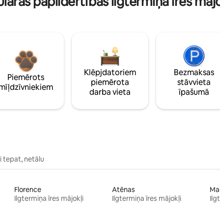
lāras papildērtības ilgtermiņa īres māj
Klēpjdatoriem
Bezmaksas
Piemērots
piemērota
stāvvieta
mīļdzīvniekiem
darba vieta
īpašumā
 tepat, netālu
Florence
Atēnas
Ma
Ilgtermiņa īres mājokļi
Ilgtermiņa īres mājokļi
Ilg