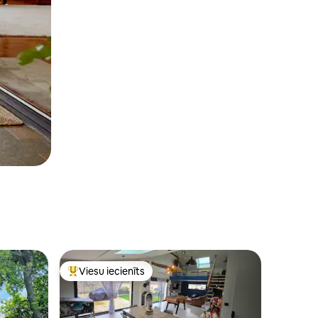
Viesu iecienīts
s
Populārs viesu iecienīts mājoklis