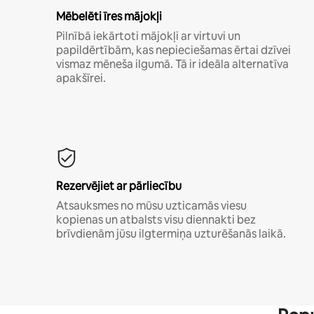
Mēbelēti īres mājokļi
Pilnībā iekārtoti mājokļi ar virtuvi un
papildērtībām, kas nepieciešamas ērtai dzīvei
vismaz mēneša ilgumā. Tā ir ideāla alternatīva
apakšīrei.
Rezervējiet ar pārliecību
Atsauksmes no mūsu uzticamās viesu
kopienas un atbalsts visu diennakti bez
brīvdienām jūsu ilgtermiņa uzturēšanās laikā.