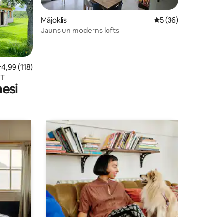
Mājoklis
Vidējais vērtējums:
5 (36)
Jauns un moderns lofts
ts: 326
idējais vērtējums: 4,99 no 5, atsauksmju skaits: 118
4,99 (118)
MT
nesi