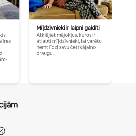
Mīļdzīvnieki ir laipni gaidīti
ķis
Atklājiet mājokļus, kuros ir
e īres
atļauti mīļdzīvnieki, lai varētu
ņemt līdzi savu četrkājaino
dz
draugu.
ām-
ācijām