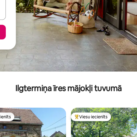
Ilgtermiņa īres mājokļi tuvumā
ienīts
Viesu iecienīts
ienīts
Populārs viesu iecienīts mājokli