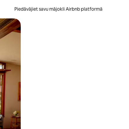
Piedāvājiet savu mājokli Airbnb platformā
to ar pirkstu.