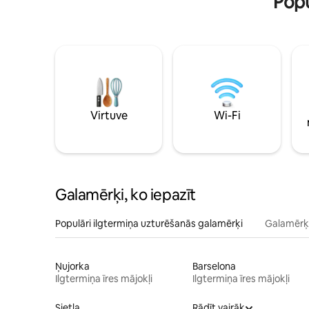
Popu
Virtuve
Wi-Fi
Galamērķi, ko iepazīt
Populāri ilgtermiņa uzturēšanās galamērķi
Galamērķi
Ņujorka
Barselona
Ilgtermiņa īres mājokļi
Ilgtermiņa īres mājokļi
Sietla
Rādīt vairāk