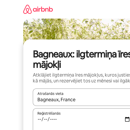
Aizvērt
un
iet
uz
saturu
Bagneaux: ilgtermiņa īre
mājokļi
Atklājiet ilgtermiņa īres mājokļus, kuros justie
kā mājās, un rezervējiet tos uz mēnesi vai ilgāk
Atrašanās vieta
Kad rezultāti kļūs pieejami, izmantojiet bultiņu uz
Reģistrēšanās