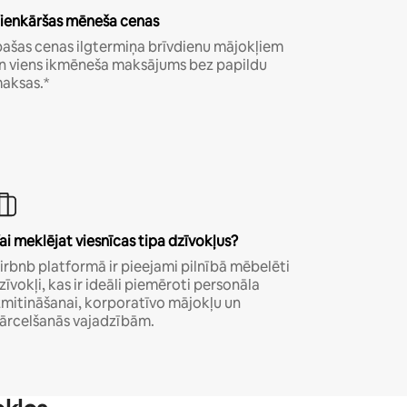
ienkāršas mēneša cenas
pašas cenas ilgtermiņa brīvdienu mājokļiem
n viens ikmēneša maksājums bez papildu
aksas.*
ai meklējat viesnīcas tipa dzīvokļus?
irbnb platformā ir pieejami pilnībā mēbelēti
zīvokļi, kas ir ideāli piemēroti personāla
zmitināšanai, korporatīvo mājokļu un
ārcelšanās vajadzībām.