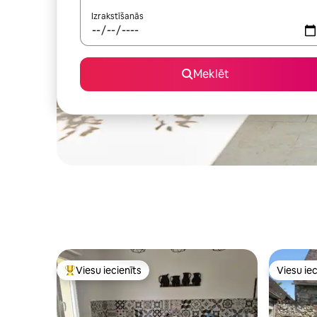
Izrakstīšanās
Meklēt
Viesu iecienīts
Viesu iec
Populārs viesu iecienīts mājoklis
Viesu iec