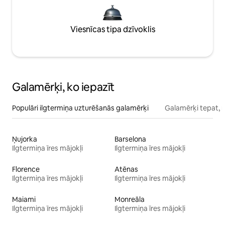
Viesnīcas tipa dzīvoklis
Galamērķi, ko iepazīt
Populāri ilgtermiņa uzturēšanās galamērķi
Galamērķi tepat, 
Ņujorka
Barselona
Ilgtermiņa īres mājokļi
Ilgtermiņa īres mājokļi
Florence
Atēnas
Ilgtermiņa īres mājokļi
Ilgtermiņa īres mājokļi
Maiami
Monreāla
Ilgtermiņa īres mājokļi
Ilgtermiņa īres mājokļi