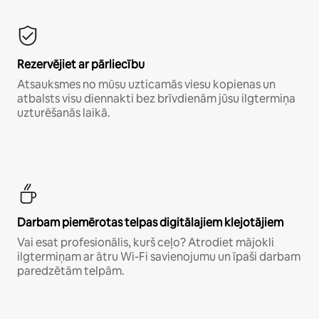
Rezervējiet ar pārliecību
Atsauksmes no mūsu uzticamās viesu kopienas un
atbalsts visu diennakti bez brīvdienām jūsu ilgtermiņa
uzturēšanās laikā.
Darbam piemērotas telpas digitālajiem klejotājiem
Vai esat profesionālis, kurš ceļo? Atrodiet mājokli
ilgtermiņam ar ātru Wi-Fi savienojumu un īpaši darbam
paredzētām telpām.