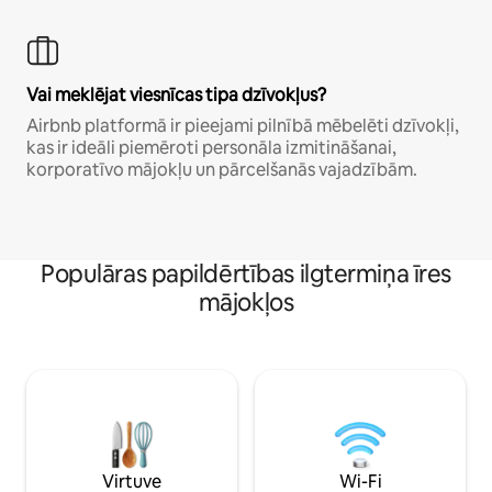
Vai meklējat viesnīcas tipa dzīvokļus?
Airbnb platformā ir pieejami pilnībā mēbelēti dzīvokļi,
kas ir ideāli piemēroti personāla izmitināšanai,
korporatīvo mājokļu un pārcelšanās vajadzībām.
Populāras papildērtības ilgtermiņa īres
mājokļos
Virtuve
Wi-Fi