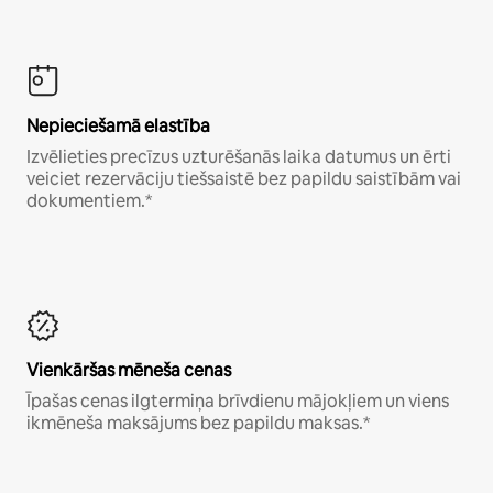
Nepieciešamā elastība
Izvēlieties precīzus uzturēšanās laika datumus un ērti
veiciet rezervāciju tiešsaistē bez papildu saistībām vai
dokumentiem.*
Vienkāršas mēneša cenas
Īpašas cenas ilgtermiņa brīvdienu mājokļiem un viens
ikmēneša maksājums bez papildu maksas.*