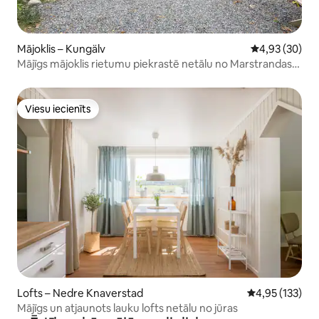
Mājoklis – Kungälv
Vidējais vērtē
4,93 (30)
Mājīgs mājoklis rietumu piekrastē netālu no Marstrandas,
netālu no jūras
Viesu iecienīts
Viesu iecienīts
Lofts – Nedre Knaverstad
Vidējais vērtēj
4,95 (133)
Mājīgs un atjaunots lauku lofts netālu no jūras