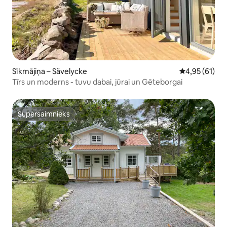
Sīkmājiņa – Sävelycke
Vidējais vērtē
4,95 (61)
Tīrs un moderns - tuvu dabai, jūrai un Gēteborgai
Supersaimnieks
Supersaimnieks