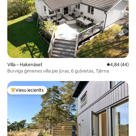
Villa – Hakenäset
Vidējais vērtē
4,84 (44)
Burvīga ģimenes villa pie jūras, 6 guļvietas, Tjērna
Viesu iecienīts
Populārs viesu iecienīts mājoklis