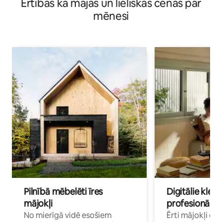
Ērtības kā mājās un lieliskas cenas par
mēnesi
Pilnībā mēbelēti īres
Digitālie klejo
mājokļi
profesionāļi
No mierīgā vidē esošiem
Ērti mājokļi ce