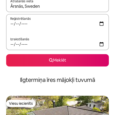
Atrašanās vieta
Kad rezultāti kļūs pieejami, izmantojiet bultiņu uz augšu un uz le
Reģistrēšanās
Izrakstīšanās
Meklēt
Ilgtermiņa īres mājokļi tuvumā
Viesu iecienīts
Viesu iecienīts