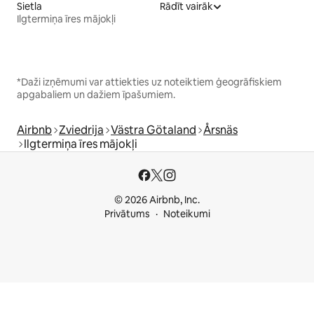
Sietla
Rādīt vairāk
Ilgtermiņa īres mājokļi
*Daži izņēmumi var attiekties uz noteiktiem ģeogrāfiskiem
apgabaliem un dažiem īpašumiem.
Airbnb
Zviedrija
Västra Götaland
Årsnäs
Ilgtermiņa īres mājokļi
© 2026 Airbnb, Inc.
Privātums
Noteikumi