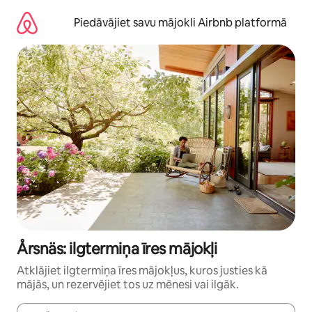
Aizvērt
un
Piedāvājiet savu mājokli Airbnb platformā
iet
uz
saturu
Årsnäs: ilgtermiņa īres mājokļi
Atklājiet ilgtermiņa īres mājokļus, kuros justies kā
mājās, un rezervējiet tos uz mēnesi vai ilgāk.