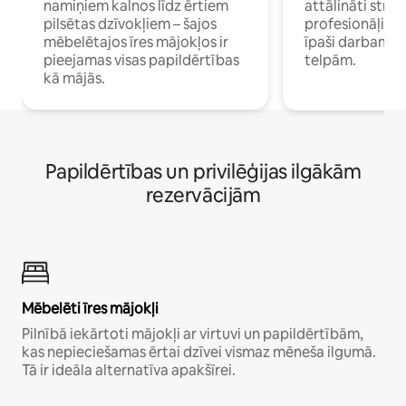
namiņiem kalnos līdz ērtiem
attālināti strā
pilsētas dzīvokļiem – šajos
profesionāļiem 
mēbelētajos īres mājokļos ir
īpaši darbam 
pieejamas visas papildērtības
telpām.
kā mājās.
Papildērtības un privilēģijas ilgākām
rezervācijām
Mēbelēti īres mājokļi
Pilnībā iekārtoti mājokļi ar virtuvi un papildērtībām,
kas nepieciešamas ērtai dzīvei vismaz mēneša ilgumā.
Tā ir ideāla alternatīva apakšīrei.