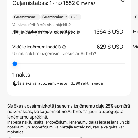
Guļamistabas: 1
· no 1552 €
mēnesī
Guļamistabas: 1
Guļamistabas: 2
+ VĒL
G
Vai viesu rīcībā būs viss mājoklis?
1364 $ USD
Jā, ir pieejams viss mājoklis
Minimālā ikmēneša īres maksa
Mi
629 $ USD
Vidējie ieņēmumi
nedēļā
Vi
Uz cik naktīm uzņemsiet viesus ar Airbnb?
1 nakts
Šajā ēkā varat uzņemt viesus līdz 90 naktīm gadā
Šīs ēkas apsaimniekotāji saņems
ieņēmumu daļu
25%
apmērā
no izmaksas, ko saņemsiet no Airbnb. Tā jau ir atspoguļota
ieņēmumu aprēķinā.
Ir spēkā nakšu skaita ierobežojumi, ieņēmumu daļas iekasēšana un citi
noteikumi un ierobežojumi vai vietējie noteikumi, kas laika gaitā var
mainīties.