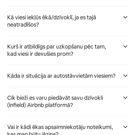
Kā viesi iekļūs ēkā/dzīvoklī, ja es tajā
neatradīšos?
Kurš ir atbildīgs par uzkopšanu pēc tam,
kad viesi ir devušies prom?
Kāda ir situācija ar autostāvvietām viesiem?
Cik bieži es varu piedāvāt savu dzīvokli
(Infield) Airbnb platformā?
Vai ir kādi ēkas apsaimniekotāju noteikumi,
kas man būtu jāzina?