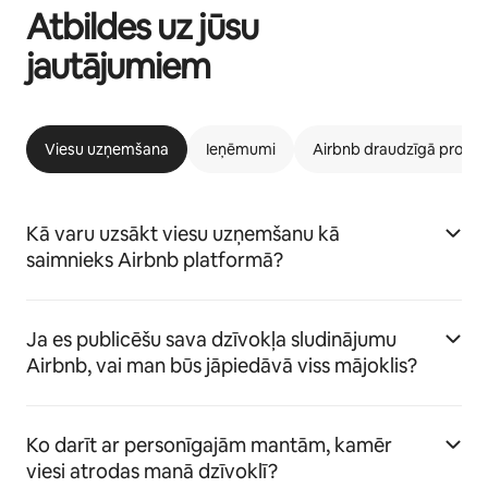
Atbildes uz jūsu
jautājumiem
Viesu uzņemšana
Ieņēmumi
Airbnb draudzīgā prog
Kā varu uzsākt viesu uzņemšanu kā
saimnieks Airbnb platformā?
Ja es publicēšu sava dzīvokļa sludinājumu
Airbnb, vai man būs jāpiedāvā viss mājoklis?
Ko darīt ar personīgajām mantām, kamēr
viesi atrodas manā dzīvoklī?