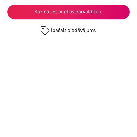
Sazināties ar ēkas pārvaldītāju
Īpašais piedāvājums
© 2026 Airbnb, Inc.
Privātums
·
Noteikumi
·
Informācija par uzņēmumu