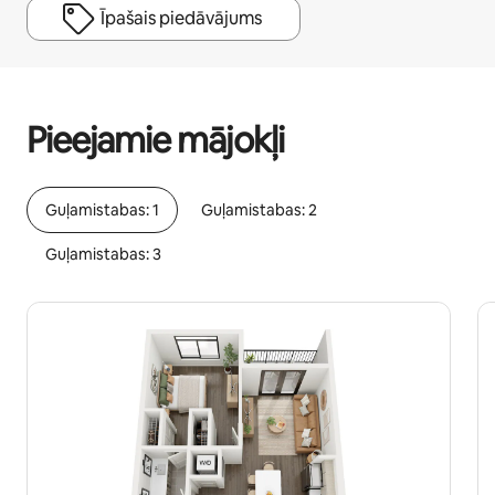
Īpašais piedāvājums
Jūsu potenciālie ieņēmumi ir €471 mēnesī
Pieejamie mājokļi
Guļamistabas: 1
Guļamistabas: 2
Guļamistabas: 3