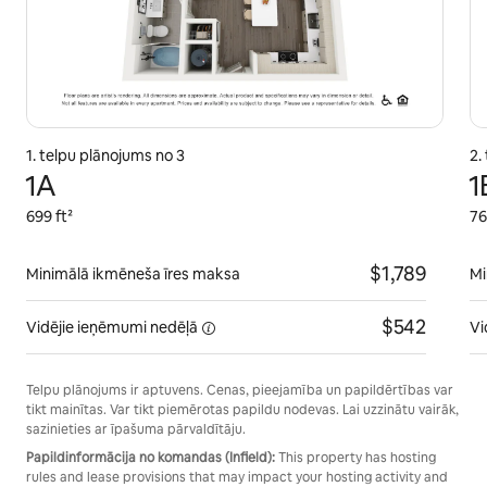
1. telpu plānojums no 3
2.
1A
1
699 ft²
76
$1,789
Minimālā ikmēneša īres maksa
Mi
$542
Vidējie ieņēmumi
nedēļā
Vi
Telpu plānojums ir aptuvens. Cenas, pieejamība un papildērtības var
tikt mainītas. Var tikt piemērotas papildu nodevas. Lai uzzinātu vairāk,
sazinieties ar īpašuma pārvaldītāju.
Papildinformācija no komandas (Infield):
This property has hosting
rules and lease provisions that may impact your hosting activity and