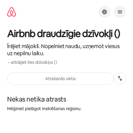
Aizvērt
un
iet
uz
saturu
Airbnb draudzīgie dzīvokļi ()
Īrējiet mājokli. Nopelniet naudu, uzņemot viesus
uz nepilnu laiku.
– atklājiet īres dzīvokļus ()
Atrašanās vieta:
Nekas netika atrasts
Mēģiniet pielāgot meklēšanas reģionu.