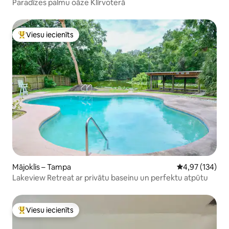
Paradīzes palmu oāze Klīrvoterā
Viesu iecienīts
Populārs viesu iecienīts mājoklis
Mājoklis – Tampa
Vidējais vērtēj
4,97 (134)
Lakeview Retreat ar privātu baseinu un perfektu atpūtu
Viesu iecienīts
Populārs viesu iecienīts mājoklis