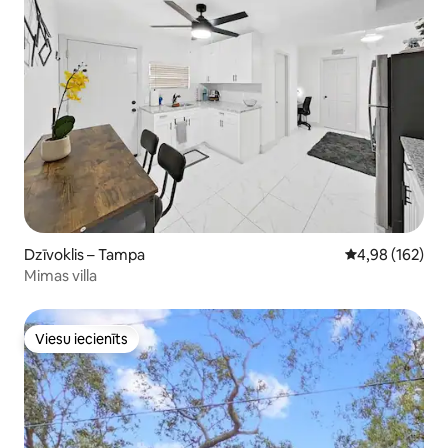
Dzīvoklis – Tampa
Vidējais vērtēj
4,98 (162)
Mimas villa
Viesu iecienīts
Viesu iecienīts