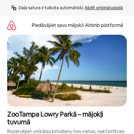
Aizvērt
Daļa satura ir tulkota automātiski. 
Rādīt oriģinālvalodā
un
iet
uz
Piedāvājiet savu mājokli Airbnb platformā
saturu
ZooTampa Lowry Parkā – mājokļi
tuvumā
Rezervējiet unikālas brīvdienu īres vietas, naktsmītnes