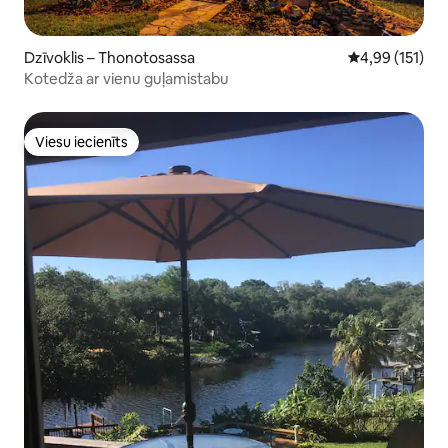
Dzīvoklis – Thonotosassa
Vidējais vērtēj
4,99 (151)
Kotedža ar vienu guļamistabu
Viesu iecienīts
Viesu iecienīts