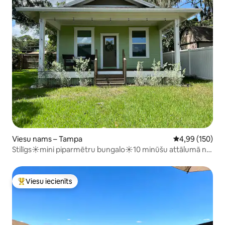
Viesu nams – Tampa
Vidējais vērtēj
4,99 (150)
Stilīgs☀mini piparmētru bungalo☀10 minūšu attālumā no
pilsētas centra
Viesu iecienīts
Populārs viesu iecienīts mājoklis