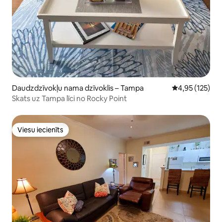
Daudzdzīvokļu nama dzīvoklis – Tampa
Vidējais vērtēj
4,95 (125)
Skats uz Tampa līci no Rocky Point
Viesu iecienīts
Viesu iecienīts