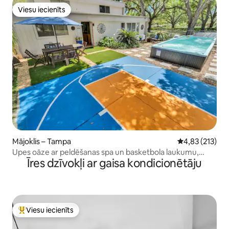
Viesu iecienīts
Viesu iecienīts
Mājoklis – Tampa
Vidējais vērtēj
4,83 (213)
Upes oāze ar peldēšanas spa un basketbola laukumu,
Īres dzīvokļi ar gaisa kondicionētāju
pastaigas attālumā no zooloģiskā dārza
Viesu iecienīts
Populārs viesu iecienīts mājoklis