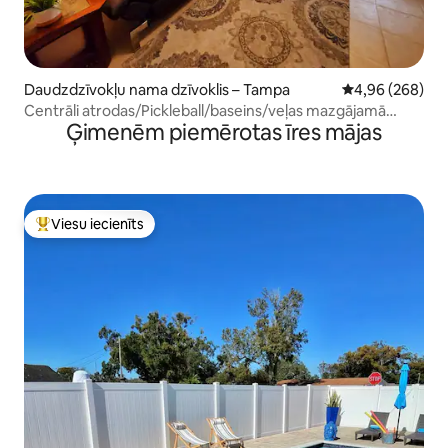
Daudzdzīvokļu nama dzīvoklis – Tampa
Vidējais vērtēj
4,96 (268)
Centrāli atrodas/Pickleball/baseins/veļas mazgājamā
Ģimenēm piemērotas īres mājas
mašīna/žāvētājs/jautrība
Viesu iecienīts
Populārs viesu iecienīts mājoklis