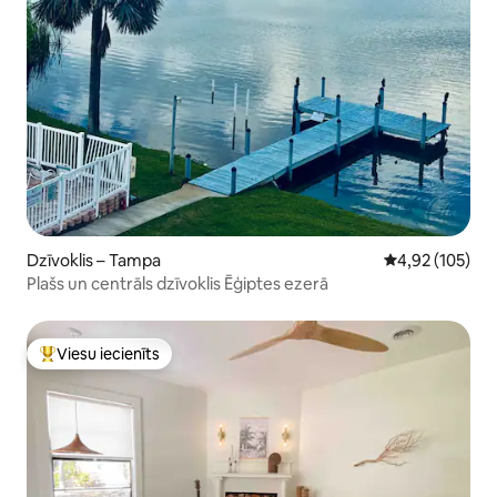
Dzīvoklis – Tampa
Vidējais vērtēj
4,92 (105)
Plašs un centrāls dzīvoklis Ēģiptes ezerā
Viesu iecienīts
Populārs viesu iecienīts mājoklis