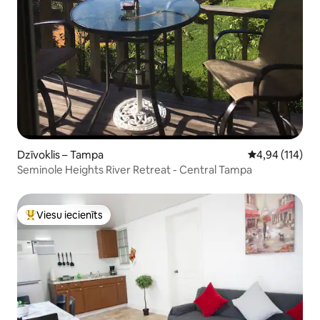
Dzīvoklis – Tampa
Vidējais vērtēj
4,94 (114)
Seminole Heights River Retreat - Central Tampa
Viesu iecienīts
Populārs viesu iecienīts mājoklis