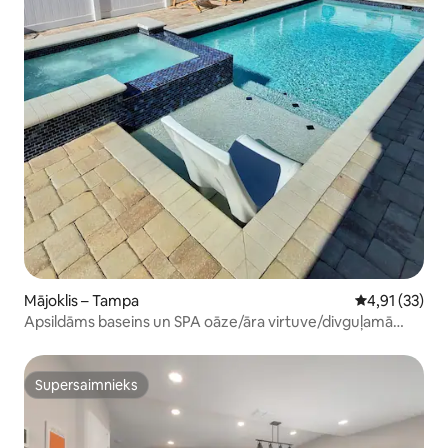
Mājoklis – Tampa
Vidējais vērtē
4,91 (33)
Apsildāms baseins un SPA oāze/āra virtuve/divguļamā
gulta (King).
Supersaimnieks
Supersaimnieks