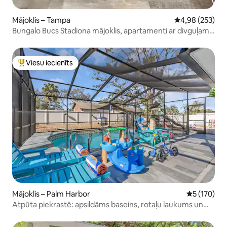
Mājoklis – Tampa
Vidējais vērtēj
4,98 (253)
Bungalo Bucs Stadiona mājoklis, apartamenti ar divguļamo
gultu, sporta zāle
Viesu iecienīts
Populārs viesu iecienīts mājoklis
Mājoklis – Palm Harbor
Vidējais vēr
5 (170)
Atpūta piekrastē: apsildāms baseins, rotaļu laukums un
izklaide ģimenei