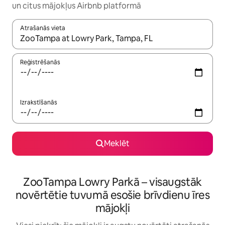
un citus mājokļus Airbnb platformā
Atrašanās vieta
Kad rezultāti kļūs pieejami, izmantojiet bultiņu uz augšu un uz le
Reģistrēšanās
Izrakstīšanās
Meklēt
ZooTampa Lowry Parkā – visaugstāk
novērtētie tuvumā esošie brīvdienu īres
mājokļi