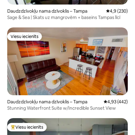
Daudzdzīvokļu nama dzīvoklis – Tampa
Vidējais vērtē
4,9 (230)
Sage & Sea | Skats uz mangrovēm + baseins Tampas līcī
Viesu iecienīts
Viesu iecienīts
Daudzdzīvokļu nama dzīvoklis – Tampa
Vidējais vērtēj
4,93 (442)
Stunning Waterfront Suite w/Incredible Sunset View
Viesu iecienīts
Populārs viesu iecienīts mājoklis