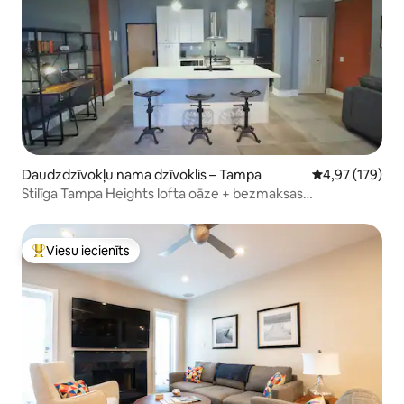
Daudzdzīvokļu nama dzīvoklis – Tampa
Vidējais vērtēj
4,97 (179)
Stilīga Tampa Heights lofta oāze + bezmaksas
autostāvvieta
Viesu iecienīts
Populārs viesu iecienīts mājoklis