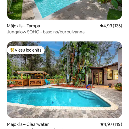
Mājoklis – Tampa
Vidējais vērtēj
4,93 (135)
Jungalow SOHO - baseins/burbuļvanna
Viesu iecienīts
Populārs viesu iecienīts mājoklis
Mājoklis – Clearwater
Vidējais vērtēj
4,97 (119)