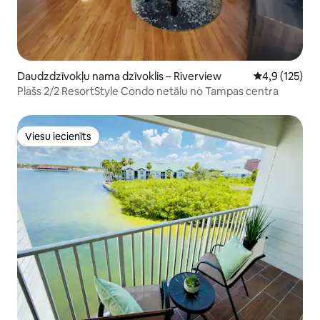
Daudzdzīvokļu nama dzīvoklis – Riverview
Vidējais vērtē
4,9 (125)
Plašs 2/2 ResortStyle Condo netālu no Tampas centra
Viesu iecienīts
Viesu iecienīts