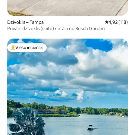
Dzīvoklis – Tampa
Vidējais vērtēj
4,92 (118)
Privāts dzīvoklis (suite) netālu no Busch Garden
Viesu iecienīts
Populārs viesu iecienīts mājoklis