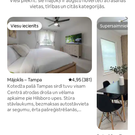
Viesi piekrīt: šie mājokļi ir augstu novērtēti atrašanās
vietas, tīrības un citās kategorijās.
Viesu iecienīts
Supersaimnieks
Viesu iecienīts
Supersaimnieks
Mājoklis – Tampa
Vidējais vērtējums: 4,95 no 5, at
4,95 (381)
Kotedža pašā Tampas sirdī tuvu visam
Centrā atrodas droša un vēlama
apkaime pie Hilsboro upes. Stūra
stāvlaukums, bezmaksas autostāvvieta
ar segumu, ērta pašreģistrēšanās,
bohēmiska stila interjers un noskaņa,
aprīkota virtuve, VIEDIE televizori, veļas
mazgātava, kamīns. Āra ugunskura
vieta, piknika galds ar grilu, šūpuļtīkls.