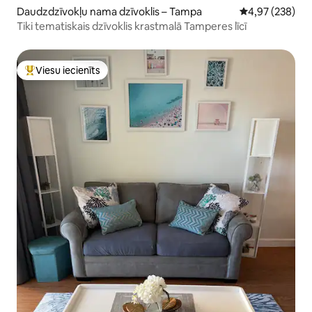
Daudzdzīvokļu nama dzīvoklis – Tampa
Vidējais vērtēj
4,97 (238)
Tiki tematiskais dzīvoklis krastmalā Tamperes līcī
Viesu iecienīts
Populārs viesu iecienīts mājoklis