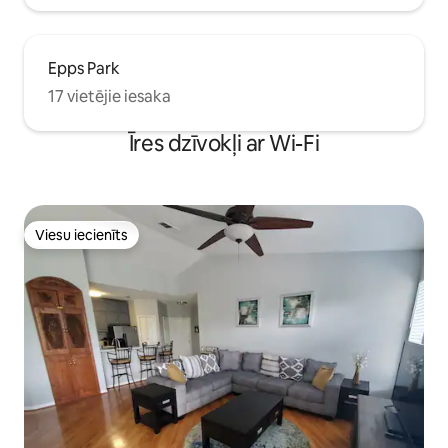
Epps Park
17 vietējie iesaka
Īres dzīvokļi ar Wi-Fi
Viesu iecienīts
Viesu iecienīts