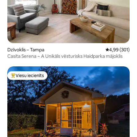
Dzīvoklis – Tampa
Vidējais vērtēj
4,99 (301)
Casita Serena ~ A Unikāls vēsturisks Haidparka mājoklis
Viesu iecienīts
Populārs viesu iecienīts mājoklis