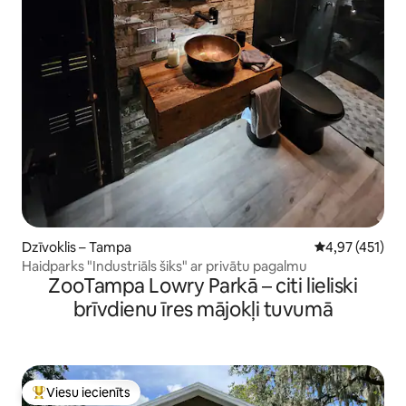
Dzīvoklis – Tampa
Vidējais vērtēj
4,97 (451)
Haidparks "Industriāls šiks" ar privātu pagalmu
ZooTampa Lowry Parkā – citi lieliski
brīvdienu īres mājokļi tuvumā
Viesu iecienīts
Populārs viesu iecienīts mājoklis